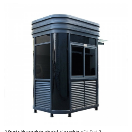
Bốt gác khung thép cỡ nhỏ Vinacabin VS1.5×1.7