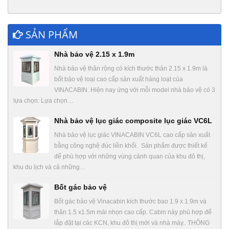
SẢN PHẨM
Nhà bảo vệ 2.15 x 1.9m
Nhà bảo vệ thân rộng có kích thước thân 2.15 x 1.9m là
bốt bảo vệ loại cao cấp sản xuất hàng loạt của
VINACABIN. Hiện nay ứng với mỗi model nhà bảo vệ có 3
lựa chọn: Lựa chọn…
Nhà bảo vệ lục giác composite lục giác VC6L
Nhà bảo vệ lục giác VINACABIN VC6L cao cấp sản xuất
bằng công nghệ đúc liền khối. Sản phẩm được thiết kế
để phù hợp với những vùng cảnh quan của khu đô thị,
khu du lịch và cả những…
Bốt gác bảo vệ
Bốt gác bảo vệ Vinacabin kích thước bao 1.9 x 1.9m và
thân 1.5 x1.5m mái nhọn cao cấp. Cabin này phù hợp để
lắp đặt tại các KCN, khu đô thị mới và nhà máy.. THÔNG