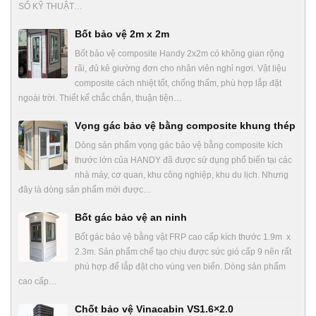
SỐ KỸ THUẬT…
Bốt bảo vệ 2m x 2m
Bốt bảo vệ composite Handy 2x2m có không gian rộng
rãi, đủ kê giường đơn cho nhân viên nghỉ ngơi. Vật liệu
composite cách nhiệt tốt, chống thấm, phù hợp lắp đặt
ngoài trời. Thiết kế chắc chắn, thuận tiện…
Vọng gác bảo vệ bằng composite khung thép
Dòng sản phẩm vọng gác bảo vệ bằng composite kích
thước lớn của HANDY đã được sử dụng phổ biến tại các
nhà máy, cơ quan, khu công nghiệp, khu du lịch. Nhưng
đây là dòng sản phẩm mới được…
Bốt gác bảo vệ an ninh
Bốt gác bảo vệ bằng vật FRP cao cấp kích thước 1.9m x
2.3m. Sản phẩm chế tạo chịu được sức gió cấp 9 nên rất
phù hợp để lắp đặt cho vùng ven biển. Dòng sản phẩm
cao cấp…
Chốt bảo vệ Vinacabin VS1.6×2.0