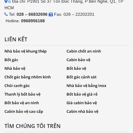
Địa chỉ: P1901 Số 37 Tôn Đức Thắng, P Bến Nghé, Q1, TP
m
HCM
Tel:
028 – 66832696
Fax: 028 – 22202201
Hotline:
0968956188
LIÊN KẾT
Nhà bảo vệ khung thép
Cabin chốt an ninh
Bốt gác
Cabin bảo vệ
Nhà bảo vệ
Bốt bảo vệ
Chốt gác bằng nhôm kính
Bốt gác cảnh sát
Chòi canh gác
Nhà bảo vệ bằng inox
Thanh lý bốt bảo vệ
Bốt bảo vệ giá rẻ
Bốt bảo vệ an ninh
Giá cabin bảo vệ
Cabin bảo vệ cao cấp
Cabin nhà bảo vệ
TÌM CHÚNG TÔI TRÊN