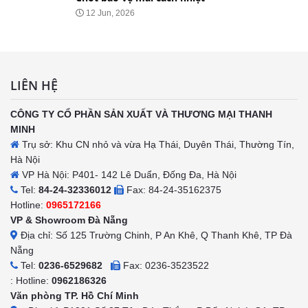
12 Jun, 2026
LIÊN HỆ
CÔNG TY CỔ PHẦN SẢN XUẤT VÀ THƯƠNG MẠI THANH
MINH
Trụ sở: Khu CN nhỏ và vừa Hạ Thái, Duyên Thái, Thường Tín,
Hà Nội
VP Hà Nội: P401- 142 Lê Duẩn, Đống Đa, Hà Nội
Tel:
84-24-32336012
Fax: 84-24-35162375
Hotline:
0965172166
VP & Showroom Đà Nẵng
Địa chỉ: Số 125 Trường Chinh, P An Khê, Q Thanh Khê, TP Đà
Nẵng
Tel:
0236-6529682
Fax: 0236-3523522
: Hotline:
0962186326
Văn phòng TP. Hồ Chí Minh