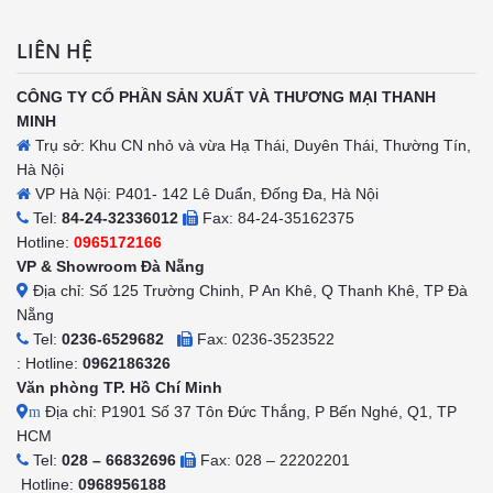
LIÊN HỆ
CÔNG TY CỔ PHẦN SẢN XUẤT VÀ THƯƠNG MẠI THANH
MINH
Trụ sở: Khu CN nhỏ và vừa Hạ Thái, Duyên Thái, Thường Tín,
Hà Nội
VP Hà Nội: P401- 142 Lê Duẩn, Đống Đa, Hà Nội
Tel:
84-24-32336012
Fax: 84-24-35162375
Hotline:
0965172166
VP & Showroom Đà Nẵng
Địa chỉ: Số 125 Trường Chinh, P An Khê, Q Thanh Khê, TP Đà
Nẵng
Tel:
0236-6529682
Fax: 0236-3523522
: Hotline:
0962186326
Văn phòng TP. Hồ Chí Minh
Địa chỉ: P1901 Số 37 Tôn Đức Thắng, P Bến Nghé, Q1, TP
m
HCM
Tel:
028 – 66832696
Fax: 028 – 22202201
Hotline:
0968956188