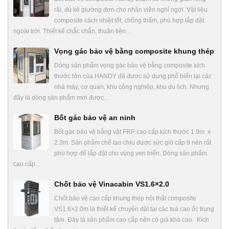
rãi, đủ kê giường đơn cho nhân viên nghỉ ngơi. Vật liệu
composite cách nhiệt tốt, chống thấm, phù hợp lắp đặt
ngoài trời. Thiết kế chắc chắn, thuận tiện…
Vọng gác bảo vệ bằng composite khung thép
Dòng sản phẩm vọng gác bảo vệ bằng composite kích
thước lớn của HANDY đã được sử dụng phổ biến tại các
nhà máy, cơ quan, khu công nghiệp, khu du lịch. Nhưng
đây là dòng sản phẩm mới được…
Bốt gác bảo vệ an ninh
Bốt gác bảo vệ bằng vật FRP cao cấp kích thước 1.9m x
2.3m. Sản phẩm chế tạo chịu được sức gió cấp 9 nên rất
phù hợp để lắp đặt cho vùng ven biển. Dòng sản phẩm
cao cấp…
Chốt bảo vệ Vinacabin VS1.6×2.0
Chốt bảo vệ cao cấp khung thép nội thất composite
VS1.6×2.0m là thiết kế chuyên đặt tại các toà cao ốc trung
tâm. Đây là sản phẩm cao cấp nên có giá khá cao. Kích