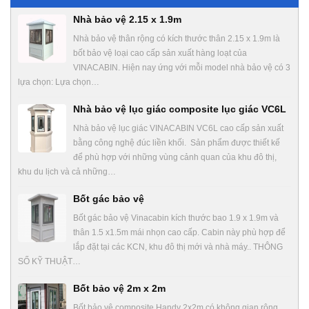
Nhà bảo vệ 2.15 x 1.9m
Nhà bảo vệ thân rộng có kích thước thân 2.15 x 1.9m là
bốt bảo vệ loại cao cấp sản xuất hàng loạt của
VINACABIN. Hiện nay ứng với mỗi model nhà bảo vệ có 3
lựa chọn: Lựa chọn…
Nhà bảo vệ lục giác composite lục giác VC6L
Nhà bảo vệ lục giác VINACABIN VC6L cao cấp sản xuất
bằng công nghệ đúc liền khối. Sản phẩm được thiết kế
để phù hợp với những vùng cảnh quan của khu đô thị,
khu du lịch và cả những…
Bốt gác bảo vệ
Bốt gác bảo vệ Vinacabin kích thước bao 1.9 x 1.9m và
thân 1.5 x1.5m mái nhọn cao cấp. Cabin này phù hợp để
lắp đặt tại các KCN, khu đô thị mới và nhà máy.. THÔNG
SỐ KỸ THUẬT…
Bốt bảo vệ 2m x 2m
Bốt bảo vệ composite Handy 2x2m có không gian rộng