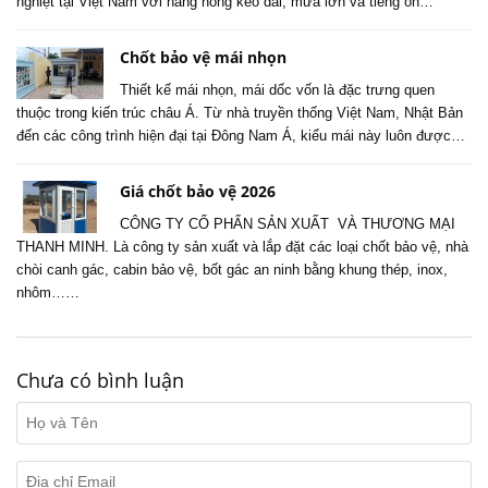
nghiệt tại Việt Nam với nắng nóng kéo dài, mưa lớn và tiếng ồn…
Chốt bảo vệ mái nhọn
Thiết kế mái nhọn, mái dốc vốn là đặc trưng quen
thuộc trong kiến trúc châu Á. Từ nhà truyền thống Việt Nam, Nhật Bản
đến các công trình hiện đại tại Đông Nam Á, kiểu mái này luôn được…
Giá chốt bảo vệ 2026
CÔNG TY CỔ PHẨN SẢN XUẤT VÀ THƯƠNG MẠI
THANH MINH. Là công ty sản xuất và lắp đặt các loại chốt bảo vệ, nhà
chòi canh gác, cabin bảo vệ, bốt gác an ninh bằng khung thép, inox,
nhôm……
Chưa có bình luận