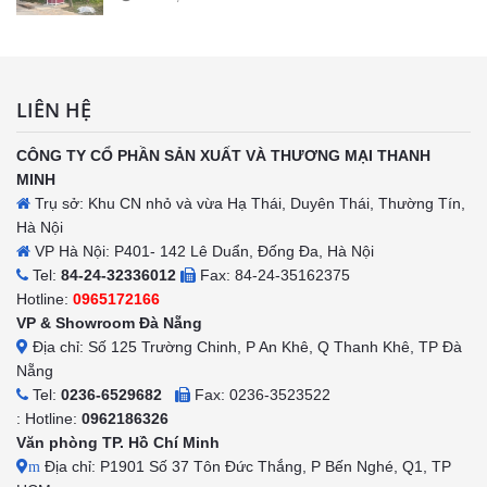
LIÊN HỆ
CÔNG TY CỔ PHẦN SẢN XUẤT VÀ THƯƠNG MẠI THANH
MINH
Trụ sở: Khu CN nhỏ và vừa Hạ Thái, Duyên Thái, Thường Tín,
Hà Nội
VP Hà Nội: P401- 142 Lê Duẩn, Đống Đa, Hà Nội
Tel:
84-24-32336012
Fax: 84-24-35162375
Hotline:
0965172166
VP & Showroom Đà Nẵng
Địa chỉ: Số 125 Trường Chinh, P An Khê, Q Thanh Khê, TP Đà
Nẵng
Tel:
0236-6529682
Fax: 0236-3523522
: Hotline:
0962186326
Văn phòng TP. Hồ Chí Minh
Địa chỉ: P1901 Số 37 Tôn Đức Thắng, P Bến Nghé, Q1, TP
m