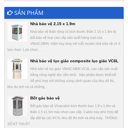
SẢN PHẨM
Nhà bảo vệ 2.15 x 1.9m
Nhà bảo vệ thân rộng có kích thước thân 2.15 x 1.9m là
bốt bảo vệ loại cao cấp sản xuất hàng loạt của
VINACABIN. Hiện nay ứng với mỗi model nhà bảo vệ có 3
lựa chọn: Lựa chọn…
Nhà bảo vệ lục giác composite lục giác VC6L
Nhà bảo vệ lục giác VINACABIN VC6L cao cấp sản xuất
bằng công nghệ đúc liền khối. Sản phẩm được thiết kế
để phù hợp với những vùng cảnh quan của khu đô thị,
khu du lịch và cả những…
Bốt gác bảo vệ
Bốt gác bảo vệ Vinacabin kích thước bao 1.9 x 1.9m và
thân 1.5 x1.5m mái nhọn cao cấp. Cabin này phù hợp để
lắp đặt tại các KCN, khu đô thị mới và nhà máy.. THÔNG
SỐ KỸ THUẬT…