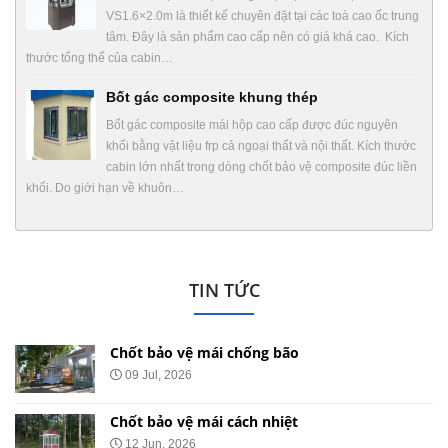
VS1.6×2.0m là thiết kế chuyên đặt tại các toà cao ốc trung
tâm. Đây là sản phẩm cao cấp nên có giá khá cao. Kích
thước tổng thể của cabin…
Bốt gác composite khung thép
Bốt gác composite mái hộp cao cấp được đúc nguyên
khối bằng vật liệu frp cả ngoại thất và nội thất. Kích thước
cabin lớn nhất trong dòng chốt bảo vệ composite đúc liền
khối. Do giới hạn về khuôn…
TIN TỨC
Chốt bảo vệ mái chống bão
09 Jul, 2026
Chốt bảo vệ mái cách nhiệt
12 Jun, 2026