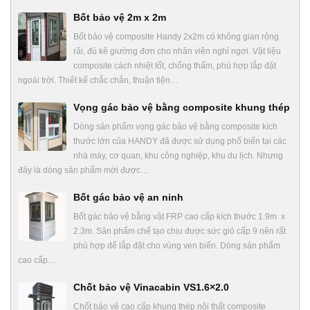
Bốt bảo vệ 2m x 2m
Bốt bảo vệ composite Handy 2x2m có không gian rộng
rãi, đủ kê giường đơn cho nhân viên nghỉ ngơi. Vật liệu
composite cách nhiệt tốt, chống thấm, phù hợp lắp đặt
ngoài trời. Thiết kế chắc chắn, thuận tiện…
Vọng gác bảo vệ bằng composite khung thép
Dòng sản phẩm vọng gác bảo vệ bằng composite kích
thước lớn của HANDY đã được sử dụng phổ biến tại các
nhà máy, cơ quan, khu công nghiệp, khu du lịch. Nhưng
đây là dòng sản phẩm mới được…
Bốt gác bảo vệ an ninh
Bốt gác bảo vệ bằng vật FRP cao cấp kích thước 1.9m x
2.3m. Sản phẩm chế tạo chịu được sức gió cấp 9 nên rất
phù hợp để lắp đặt cho vùng ven biển. Dòng sản phẩm
cao cấp…
Chốt bảo vệ Vinacabin VS1.6×2.0
Chốt bảo vệ cao cấp khung thép nội thất composite