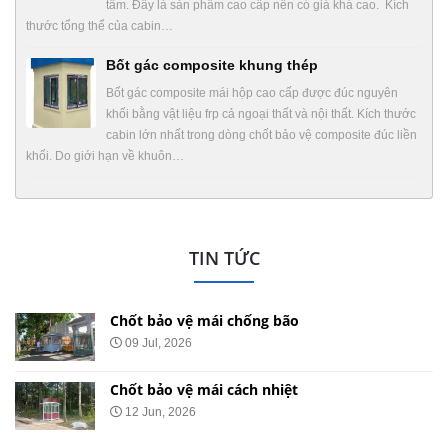
tâm. Đây là sản phẩm cao cấp nên có giá khá cao. Kích
thước tổng thể của cabin…
Bốt gác composite khung thép
Bốt gác composite mái hộp cao cấp được đúc nguyên
khối bằng vật liệu frp cả ngoại thất và nội thất. Kích thước
cabin lớn nhất trong dòng chốt bảo vệ composite đúc liền
khối. Do giới hạn về khuôn…
TIN TỨC
Chốt bảo vệ mái chống bão
09 Jul, 2026
Chốt bảo vệ mái cách nhiệt
12 Jun, 2026