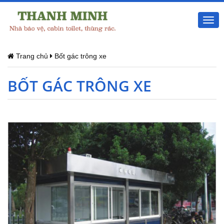
Togg
navi
Trang chủ
Bốt gác trông xe
BỐT GÁC TRÔNG XE