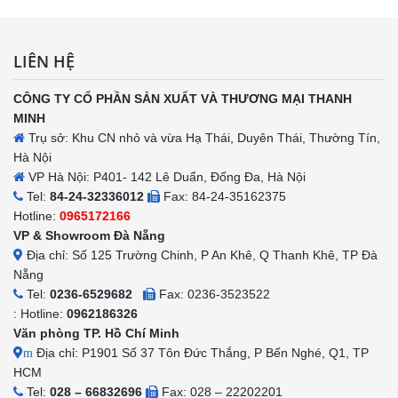
LIÊN HỆ
CÔNG TY CỔ PHẦN SẢN XUẤT VÀ THƯƠNG MẠI THANH
MINH
Trụ sở: Khu CN nhỏ và vừa Hạ Thái, Duyên Thái, Thường Tín,
Hà Nội
VP Hà Nội: P401- 142 Lê Duẩn, Đống Đa, Hà Nội
Tel:
84-24-32336012
Fax: 84-24-35162375
Hotline:
0965172166
VP & Showroom Đà Nẵng
Địa chỉ: Số 125 Trường Chinh, P An Khê, Q Thanh Khê, TP Đà
Nẵng
Tel:
0236-6529682
Fax: 0236-3523522
: Hotline:
0962186326
Văn phòng TP. Hồ Chí Minh
Địa chỉ: P1901 Số 37 Tôn Đức Thắng, P Bến Nghé, Q1, TP
m
HCM
Tel:
028 – 66832696
Fax: 028 – 22202201