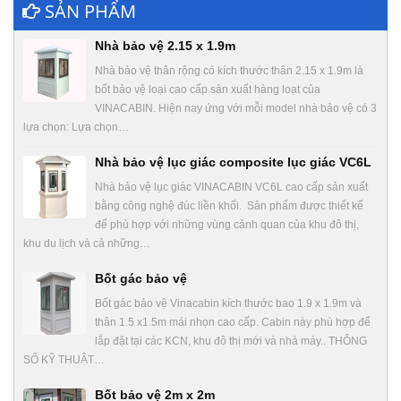
SẢN PHẨM
Nhà bảo vệ 2.15 x 1.9m
Nhà bảo vệ thân rộng có kích thước thân 2.15 x 1.9m là
bốt bảo vệ loại cao cấp sản xuất hàng loạt của
VINACABIN. Hiện nay ứng với mỗi model nhà bảo vệ có 3
lựa chọn: Lựa chọn…
Nhà bảo vệ lục giác composite lục giác VC6L
Nhà bảo vệ lục giác VINACABIN VC6L cao cấp sản xuất
bằng công nghệ đúc liền khối. Sản phẩm được thiết kế
để phù hợp với những vùng cảnh quan của khu đô thị,
khu du lịch và cả những…
Bốt gác bảo vệ
Bốt gác bảo vệ Vinacabin kích thước bao 1.9 x 1.9m và
thân 1.5 x1.5m mái nhọn cao cấp. Cabin này phù hợp để
lắp đặt tại các KCN, khu đô thị mới và nhà máy.. THÔNG
SỐ KỸ THUẬT…
Bốt bảo vệ 2m x 2m