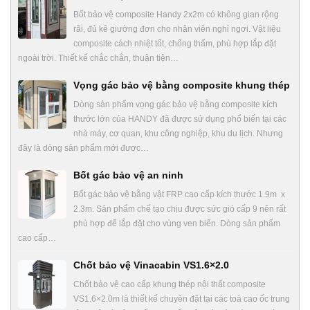
Bốt bảo vệ composite Handy 2x2m có không gian rộng
rãi, đủ kê giường đơn cho nhân viên nghỉ ngơi. Vật liệu
composite cách nhiệt tốt, chống thấm, phù hợp lắp đặt
ngoài trời. Thiết kế chắc chắn, thuận tiện…
Vọng gác bảo vệ bằng composite khung thép
Dòng sản phẩm vọng gác bảo vệ bằng composite kích
thước lớn của HANDY đã được sử dụng phổ biến tại các
nhà máy, cơ quan, khu công nghiệp, khu du lịch. Nhưng
đây là dòng sản phẩm mới được…
Bốt gác bảo vệ an ninh
Bốt gác bảo vệ bằng vật FRP cao cấp kích thước 1.9m x
2.3m. Sản phẩm chế tạo chịu được sức gió cấp 9 nên rất
phù hợp để lắp đặt cho vùng ven biển. Dòng sản phẩm
cao cấp…
Chốt bảo vệ Vinacabin VS1.6×2.0
Chốt bảo vệ cao cấp khung thép nội thất composite
VS1.6×2.0m là thiết kế chuyên đặt tại các toà cao ốc trung