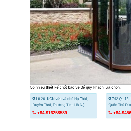
Có nhiều thiết kế
chốt bảo vệ
để quý khách lựa chọn.
Lô 26- KCN vừa và nhỏ Hạ Thái,
742 QL 13, 
Duyên Thái, Thường Tín– Hà Nội
Quận Thủ Đức
+84-916258589
+84-945