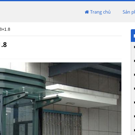
Trang chủ
Sản 
8×1.8
.8