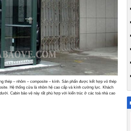
ng thép – nhôm – composite – kính. Sản phẩn được kết hợp vỏ thép
posite. Hệ thống cửa là nhôm hệ cao cấp và kính cường lực. Khách
 dưới. Cabin bảo vệ này rất phù hợp với kiến trúc ở các toà nhà cao