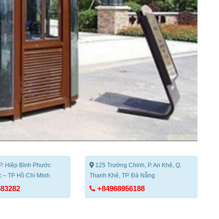
P. Hiệp Bình Phước
125 Trường Chinh, P. An Khê, Q.
 – TP Hồ Chí Minh
Thanh Khê, TP. Đà Nẵng
683282
+84968956188