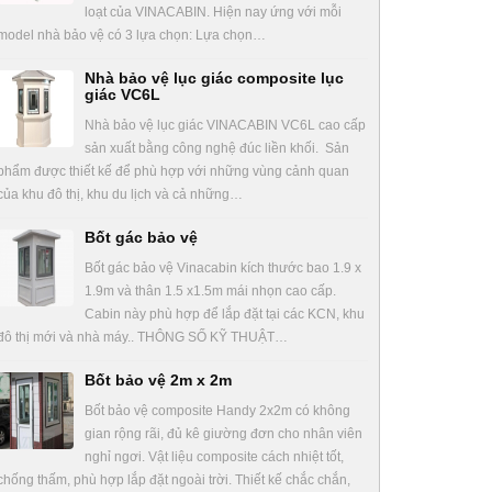
loạt của VINACABIN. Hiện nay ứng với mỗi
model nhà bảo vệ có 3 lựa chọn: Lựa chọn…
Nhà bảo vệ lục giác composite lục
giác VC6L
Nhà bảo vệ lục giác VINACABIN VC6L cao cấp
sản xuất bằng công nghệ đúc liền khối. Sản
phẩm được thiết kế để phù hợp với những vùng cảnh quan
của khu đô thị, khu du lịch và cả những…
Bốt gác bảo vệ
Bốt gác bảo vệ Vinacabin kích thước bao 1.9 x
1.9m và thân 1.5 x1.5m mái nhọn cao cấp.
Cabin này phù hợp để lắp đặt tại các KCN, khu
đô thị mới và nhà máy.. THÔNG SỐ KỸ THUẬT…
Bốt bảo vệ 2m x 2m
Bốt bảo vệ composite Handy 2x2m có không
gian rộng rãi, đủ kê giường đơn cho nhân viên
nghỉ ngơi. Vật liệu composite cách nhiệt tốt,
chống thấm, phù hợp lắp đặt ngoài trời. Thiết kế chắc chắn,