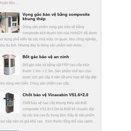
thuận tiện…
Vọng gác bảo vệ bằng composite
khung thép
Dòng sản phẩm vọng gác bảo vệ bằng
composite kích thước lớn của HANDY đã được
sử dụng phổ biến tại các nhà máy, cơ quan, khu công nghiệp,
khu du lịch. Nhưng đây là dòng sản phẩm mới được…
Bốt gác bảo vệ an ninh
Bốt gác bảo vệ bằng vật FRP cao cấp kích
thước 1.9m x 2.3m. Sản phẩm chế tạo chịu
được sức gió cấp 9 nên rất phù hợp để lắp đặt
cho vùng ven biển. Dòng sản phẩm cao cấp…
Chốt bảo vệ Vinacabin VS1.6×2.0
Chốt bảo vệ cao cấp khung thép nội thất
composite VS1.6×2.0m là thiết kế chuyên đặt
tại các toà cao ốc trung tâm. Đây là sản phẩm
cao cấp nên có giá khá cao. Kích thước tổng thể của cabin…