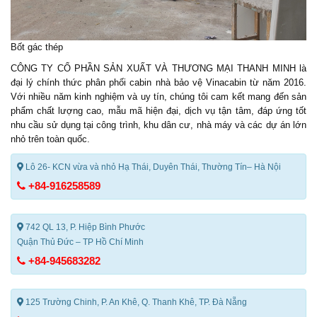
Bốt gác thép
CÔNG TY CỔ PHẦN SẢN XUẤT VÀ THƯƠNG MẠI THANH MINH là
đại lý chính thức phân phối
cabin nhà bảo vệ
Vinacabin từ năm 2016.
Với nhiều năm kinh nghiệm và uy tín, chúng tôi cam kết mang đến sản
phẩm chất lượng cao, mẫu mã hiện đại, dịch vụ tận tâm, đáp ứng tốt
nhu cầu sử dụng tại công trình, khu dân cư, nhà máy và các dự án lớn
nhỏ trên toàn quốc.
Lô 26- KCN vừa và nhỏ Hạ Thái, Duyên Thái, Thường Tín– Hà Nội
+84-916258589
742 QL 13, P. Hiệp Bình Phước
Quận Thủ Đức – TP Hồ Chí Minh
+84-945683282
125 Trường Chinh, P. An Khê, Q. Thanh Khê, TP. Đà Nẵng