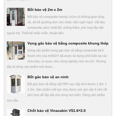
Bốt bảo vệ 2m x 2m
Bốt bảo vệ composite Handy 2x2m có không gian rộng
rãi, đủ kê giường đơn cho nhân viên nghỉ ngơi. Vật liệu
composite cách nhiệt tốt, chống thấm, phù hợp lắp đặt
ngoài trời. Thiết kế chắc chắn, thuận tiện…
Vọng gác bảo vệ bằng composite khung thép
Dòng sản phẩm vọng gác bảo vệ bằng composite kích
thước lớn của HANDY đã được sử dụng phổ biến tại các
nhà máy, cơ quan, khu công nghiệp, khu du lịch. Nhưng
đây là dòng sản phẩm mới được…
Bốt gác bảo vệ an ninh
Bốt gác bảo vệ bằng vật FRP cao cấp kích thước 1.9m x
2.3m. Sản phẩm chế tạo chịu được sức gió cấp 9 nên rất
phù hợp để lắp đặt cho vùng ven biển. Dòng sản phẩm
cao cấp…
Chốt bảo vệ Vinacabin VS1.6×2.0