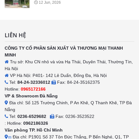
20 May, 2026
LIÊN HỆ
CÔNG TY CỔ PHẦN SẢN XUẤT VÀ THƯƠNG MẠI THANH
MINH
Trụ sở: Khu CN nhỏ và vừa Hạ Thái, Duyên Thái, Thường Tín,
Hà Nội
VP Hà Nội: P401- 142 Lê Duẩn, Đống Đa, Hà Nội
Tel:
84-24-32336012
Fax: 84-24-35162375
Hotline:
0965172166
VP & Showroom Đà Nẵng
Địa chỉ: Số 125 Trường Chinh, P An Khê, Q Thanh Khê, TP Đà
Nẵng
Tel:
0236-6529682
Fax: 0236-3523522
: Hotline:
0962186326
Văn phòng TP. Hồ Chí Minh
Địa chỉ: P1901 Số 37 Tôn Đức Thắng, P Bến Nghé, Q1, TP
m