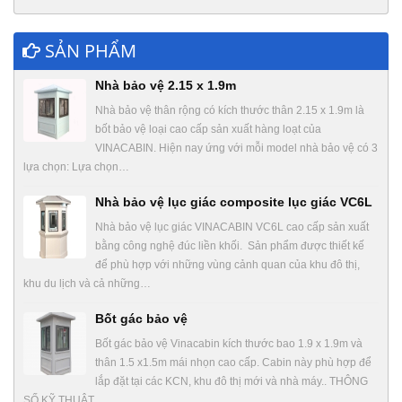
SẢN PHẨM
Nhà bảo vệ 2.15 x 1.9m
Nhà bảo vệ thân rộng có kích thước thân 2.15 x 1.9m là
bốt bảo vệ loại cao cấp sản xuất hàng loạt của
VINACABIN. Hiện nay ứng với mỗi model nhà bảo vệ có 3
lựa chọn: Lựa chọn…
Nhà bảo vệ lục giác composite lục giác VC6L
Nhà bảo vệ lục giác VINACABIN VC6L cao cấp sản xuất
bằng công nghệ đúc liền khối. Sản phẩm được thiết kế
để phù hợp với những vùng cảnh quan của khu đô thị,
khu du lịch và cả những…
Bốt gác bảo vệ
Bốt gác bảo vệ Vinacabin kích thước bao 1.9 x 1.9m và
thân 1.5 x1.5m mái nhọn cao cấp. Cabin này phù hợp để
lắp đặt tại các KCN, khu đô thị mới và nhà máy.. THÔNG
SỐ KỸ THUẬT…