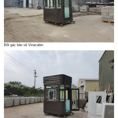
Bốt gác bảo vệ
Vinacabin