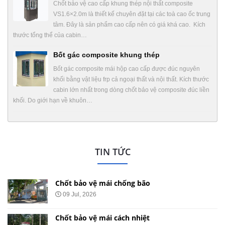
Chốt bảo vệ cao cấp khung thép nội thất composite
VS1.6×2.0m là thiết kế chuyên đặt tại các toà cao ốc trung
tâm. Đây là sản phẩm cao cấp nên có giá khá cao. Kích
thước tổng thể của cabin…
Bốt gác composite khung thép
Bốt gác composite mái hộp cao cấp được đúc nguyên
khối bằng vật liệu frp cả ngoại thất và nội thất. Kích thước
cabin lớn nhất trong dòng chốt bảo vệ composite đúc liền
khối. Do giới hạn về khuôn…
TIN TỨC
Chốt bảo vệ mái chống ồn
29 May, 2026
Chốt bảo vệ mái nhọn