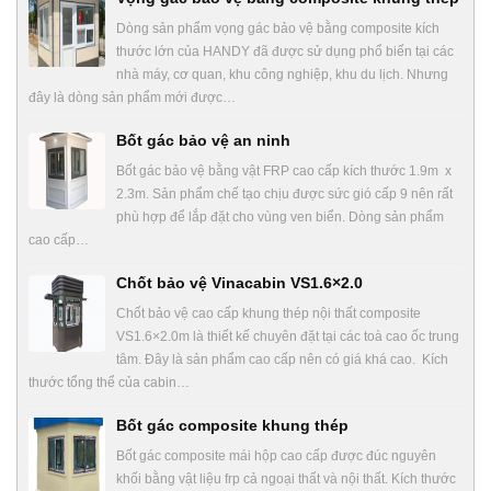
Dòng sản phẩm vọng gác bảo vệ bằng composite kích
thước lớn của HANDY đã được sử dụng phổ biến tại các
nhà máy, cơ quan, khu công nghiệp, khu du lịch. Nhưng
đây là dòng sản phẩm mới được…
Bốt gác bảo vệ an ninh
Bốt gác bảo vệ bằng vật FRP cao cấp kích thước 1.9m x
2.3m. Sản phẩm chế tạo chịu được sức gió cấp 9 nên rất
phù hợp để lắp đặt cho vùng ven biển. Dòng sản phẩm
cao cấp…
Chốt bảo vệ Vinacabin VS1.6×2.0
Chốt bảo vệ cao cấp khung thép nội thất composite
VS1.6×2.0m là thiết kế chuyên đặt tại các toà cao ốc trung
tâm. Đây là sản phẩm cao cấp nên có giá khá cao. Kích
thước tổng thể của cabin…
Bốt gác composite khung thép
Bốt gác composite mái hộp cao cấp được đúc nguyên
khối bằng vật liệu frp cả ngoại thất và nội thất. Kích thước