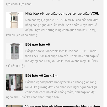
lựa chọn: Lựa chọn…
Nhà bảo vệ lục giác composite lục giác VC6L
Nhà bảo vệ lục giác VINACABIN VC6L cao cấp sản xuất
bằng công nghệ đúc liền khối. Sản phẩm được thiết kế
để phù hợp với những vùng cảnh quan của khu đô thị,
khu du lịch và cả những…
Bốt gác bảo vệ
Bốt gác bảo vệ Vinacabin kích thước bao 1.9 x 1.9m và
thân 1.5 x1.5m mái nhọn cao cấp. Cabin này phù hợp để
lắp đặt tại các KCN, khu đô thị mới và nhà máy.. THÔNG
SỐ KỸ THUẬT…
Bốt bảo vệ 2m x 2m
Bốt bảo vệ composite Handy 2x2m có không gian rộng
rãi, đủ kê giường đơn cho nhân viên nghỉ ngơi. Vật liệu
composite cách nhiệt tốt, chống thấm, phù hợp lắp đặt
ngoài trời. Thiết kế chắc chắn, thuận tiện…
Vọng gác bảo vệ bằng composite khung thép