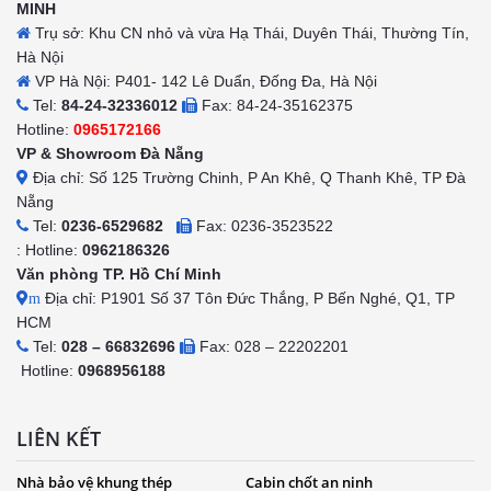
MINH
Trụ sở: Khu CN nhỏ và vừa Hạ Thái, Duyên Thái, Thường Tín,
Hà Nội
VP Hà Nội: P401- 142 Lê Duẩn, Đống Đa, Hà Nội
Tel:
84-24-32336012
Fax: 84-24-35162375
Hotline:
0965172166
VP & Showroom Đà Nẵng
Địa chỉ: Số 125 Trường Chinh, P An Khê, Q Thanh Khê, TP Đà
Nẵng
Tel:
0236-6529682
Fax: 0236-3523522
: Hotline:
0962186326
Văn phòng TP. Hồ Chí Minh
Địa chỉ: P1901 Số 37 Tôn Đức Thắng, P Bến Nghé, Q1, TP
m
HCM
Tel:
028 – 66832696
Fax: 028 – 22202201
Hotline:
0968956188
LIÊN KẾT
Nhà bảo vệ khung thép
Cabin chốt an ninh