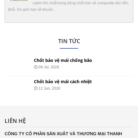
cabin lớn nhất trong dòng chốt bảo vệ composite đúc liền
khối. Do giới hạn về khuôn…
TIN TỨC
Chốt bảo vệ mái chống bão
09 Jul, 2026
Chốt bảo vệ mái cách nhiệt
12 Jun, 2026
LIÊN HỆ
CÔNG TY CỔ PHẦN SẢN XUẤT VÀ THƯƠNG MẠI THANH