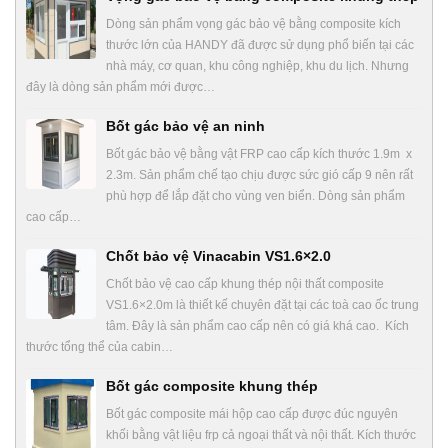
Dòng sản phẩm vọng gác bảo vệ bằng composite kích
thước lớn của HANDY đã được sử dụng phổ biến tại các
nhà máy, cơ quan, khu công nghiệp, khu du lịch. Nhưng
đây là dòng sản phẩm mới được…
Bốt gác bảo vệ an ninh
Bốt gác bảo vệ bằng vật FRP cao cấp kích thước 1.9m x
2.3m. Sản phẩm chế tạo chịu được sức gió cấp 9 nên rất
phù hợp để lắp đặt cho vùng ven biển. Dòng sản phẩm
cao cấp…
Chốt bảo vệ Vinacabin VS1.6×2.0
Chốt bảo vệ cao cấp khung thép nội thất composite
VS1.6×2.0m là thiết kế chuyên đặt tại các toà cao ốc trung
tâm. Đây là sản phẩm cao cấp nên có giá khá cao. Kích
thước tổng thể của cabin…
Bốt gác composite khung thép
Bốt gác composite mái hộp cao cấp được đúc nguyên
khối bằng vật liệu frp cả ngoại thất và nội thất. Kích thước