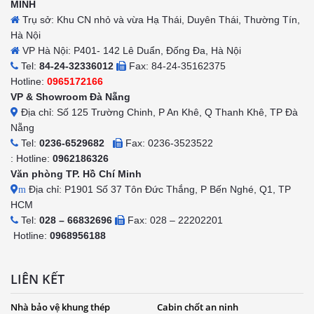
MINH
Trụ sở: Khu CN nhỏ và vừa Hạ Thái, Duyên Thái, Thường Tín,
Hà Nội
VP Hà Nội: P401- 142 Lê Duẩn, Đống Đa, Hà Nội
Tel:
84-24-32336012
Fax: 84-24-35162375
Hotline:
0965172166
VP & Showroom Đà Nẵng
Địa chỉ: Số 125 Trường Chinh, P An Khê, Q Thanh Khê, TP Đà
Nẵng
Tel:
0236-6529682
Fax: 0236-3523522
: Hotline:
0962186326
Văn phòng TP. Hồ Chí Minh
Địa chỉ: P1901 Số 37 Tôn Đức Thắng, P Bến Nghé, Q1, TP
m
HCM
Tel:
028 – 66832696
Fax: 028 – 22202201
Hotline:
0968956188
LIÊN KẾT
Nhà bảo vệ khung thép
Cabin chốt an ninh