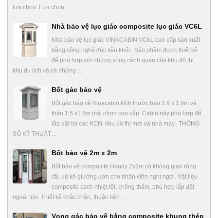
lựa chọn: Lựa chọn…
Nhà bảo vệ lục giác composite lục giác VC6L
Nhà bảo vệ lục giác VINACABIN VC6L cao cấp sản xuất
bằng công nghệ đúc liền khối. Sản phẩm được thiết kế
để phù hợp với những vùng cảnh quan của khu đô thị,
khu du lịch và cả những…
Bốt gác bảo vệ
Bốt gác bảo vệ Vinacabin kích thước bao 1.9 x 1.9m và
thân 1.5 x1.5m mái nhọn cao cấp. Cabin này phù hợp để
lắp đặt tại các KCN, khu đô thị mới và nhà máy.. THÔNG
SỐ KỸ THUẬT…
Bốt bảo vệ 2m x 2m
Bốt bảo vệ composite Handy 2x2m có không gian rộng
rãi, đủ kê giường đơn cho nhân viên nghỉ ngơi. Vật liệu
composite cách nhiệt tốt, chống thấm, phù hợp lắp đặt
ngoài trời. Thiết kế chắc chắn, thuận tiện…
Vọng gác bảo vệ bằng composite khung thép