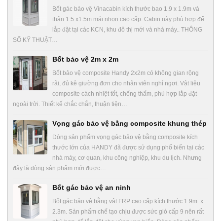
Bốt gác bảo vệ Vinacabin kích thước bao 1.9 x 1.9m và
thân 1.5 x1.5m mái nhọn cao cấp. Cabin này phù hợp để
lắp đặt tại các KCN, khu đô thị mới và nhà máy.. THÔNG
SỐ KỸ THUẬT…
Bốt bảo vệ 2m x 2m
Bốt bảo vệ composite Handy 2x2m có không gian rộng
rãi, đủ kê giường đơn cho nhân viên nghỉ ngơi. Vật liệu
composite cách nhiệt tốt, chống thấm, phù hợp lắp đặt
ngoài trời. Thiết kế chắc chắn, thuận tiện…
Vọng gác bảo vệ bằng composite khung thép
Dòng sản phẩm vọng gác bảo vệ bằng composite kích
thước lớn của HANDY đã được sử dụng phổ biến tại các
nhà máy, cơ quan, khu công nghiệp, khu du lịch. Nhưng
đây là dòng sản phẩm mới được…
Bốt gác bảo vệ an ninh
Bốt gác bảo vệ bằng vật FRP cao cấp kích thước 1.9m x
2.3m. Sản phẩm chế tạo chịu được sức gió cấp 9 nên rất