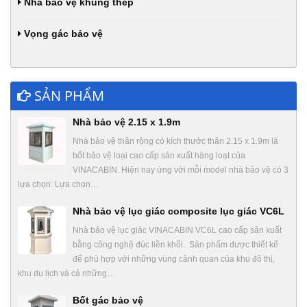
Nhà bảo vệ khung thép
Vọng gác bảo vệ
SẢN PHẨM
Nhà bảo vệ 2.15 x 1.9m
Nhà bảo vệ thân rộng có kích thước thân 2.15 x 1.9m là
bốt bảo vệ loại cao cấp sản xuất hàng loạt của
VINACABIN. Hiện nay ứng với mỗi model nhà bảo vệ có 3
lựa chọn: Lựa chọn…
Nhà bảo vệ lục giác composite lục giác VC6L
Nhà bảo vệ lục giác VINACABIN VC6L cao cấp sản xuất
bằng công nghệ đúc liền khối. Sản phẩm được thiết kế
để phù hợp với những vùng cảnh quan của khu đô thị,
khu du lịch và cả những…
Bốt gác bảo vệ