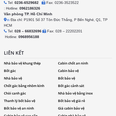
Tel:
0236-6529682
Fax: 0236-3523522
: Hotline:
0962186326
Văn phòng TP. Hồ Chí Minh
Địa chỉ: P1901 Số 37 Tôn Đức Thắng, P Bến Nghé, Q1, TP
m
HCM
Tel:
028 – 66832696
Fax: 028 – 22202201
Hotline:
0968956188
LIÊN KẾT
Nhà bảo vệ khung thép
Cabin chốt an ninh
Bốt gác
Cabin bảo vệ
Nhà bảo vệ
Bốt bảo vệ
Chốt gác bằng nhôm kính
Bốt gác cảnh sát
Chòi canh gác
Nhà bảo vệ bằng inox
Thanh lý bốt bảo vệ
Bốt bảo vệ giá rẻ
Bốt bảo vệ an ninh
Giá cabin bảo vệ
Cabin bảo vệ cao cấp
Cabin nhà bảo vệ