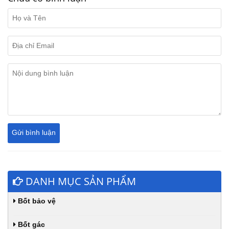
DANH MỤC SẢN PHẨM
Bốt bảo vệ
Bốt gác