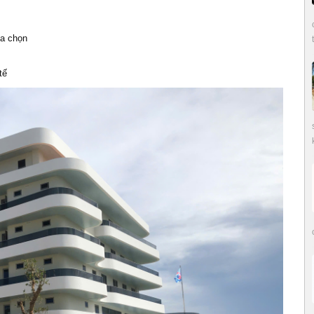
ựa chọn
tế