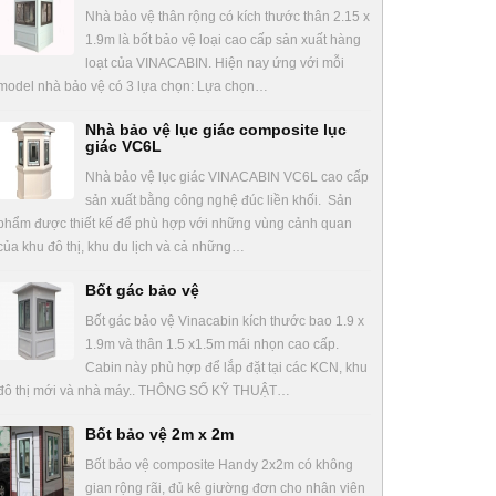
Nhà bảo vệ thân rộng có kích thước thân 2.15 x
1.9m là bốt bảo vệ loại cao cấp sản xuất hàng
loạt của VINACABIN. Hiện nay ứng với mỗi
model nhà bảo vệ có 3 lựa chọn: Lựa chọn…
Nhà bảo vệ lục giác composite lục
giác VC6L
Nhà bảo vệ lục giác VINACABIN VC6L cao cấp
sản xuất bằng công nghệ đúc liền khối. Sản
phẩm được thiết kế để phù hợp với những vùng cảnh quan
của khu đô thị, khu du lịch và cả những…
Bốt gác bảo vệ
Bốt gác bảo vệ Vinacabin kích thước bao 1.9 x
1.9m và thân 1.5 x1.5m mái nhọn cao cấp.
Cabin này phù hợp để lắp đặt tại các KCN, khu
đô thị mới và nhà máy.. THÔNG SỐ KỸ THUẬT…
Bốt bảo vệ 2m x 2m
Bốt bảo vệ composite Handy 2x2m có không
gian rộng rãi, đủ kê giường đơn cho nhân viên