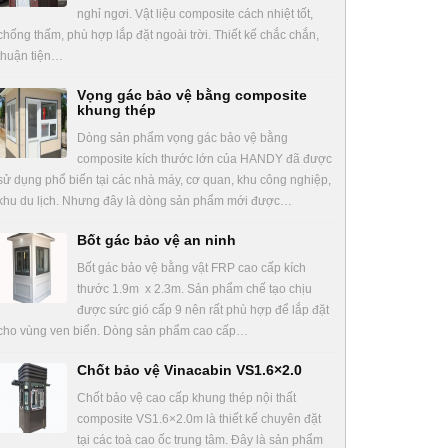
nghỉ ngơi. Vật liệu composite cách nhiệt tốt,
chống thấm, phù hợp lắp đặt ngoài trời. Thiết kế chắc chắn,
thuận tiện…
Vọng gác bảo vệ bằng composite
khung thép
Dòng sản phẩm vọng gác bảo vệ bằng
composite kích thước lớn của HANDY đã được
sử dụng phổ biến tại các nhà máy, cơ quan, khu công nghiệp,
khu du lịch. Nhưng đây là dòng sản phẩm mới được…
Bốt gác bảo vệ an ninh
Bốt gác bảo vệ bằng vật FRP cao cấp kích
thước 1.9m x 2.3m. Sản phẩm chế tạo chịu
được sức gió cấp 9 nên rất phù hợp để lắp đặt
cho vùng ven biển. Dòng sản phẩm cao cấp…
Chốt bảo vệ Vinacabin VS1.6×2.0
Chốt bảo vệ cao cấp khung thép nội thất
composite VS1.6×2.0m là thiết kế chuyên đặt
tại các toà cao ốc trung tâm. Đây là sản phẩm