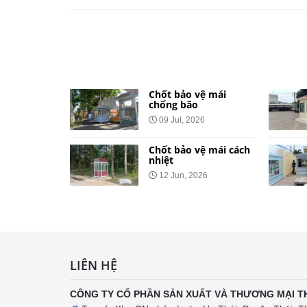
ành cho
Chốt bảo vệ mái
khu đô
chống bão
09 Jul, 2026
Chốt bảo vệ mái cách
bằng tôn
nhiệt
ng Báo
12 Jun, 2026
ại 34
LIÊN HỆ
CÔNG TY CỔ PHẦN SẢN XUẤT VÀ THƯƠNG MẠI T