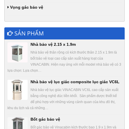
Vọng gác bảo vệ
SẢN PHẨM
Nhà bảo vệ 2.15 x 1.9m
Nhà bảo vệ thân rộng có kích thước thân 2.15 x 1.9m là
bốt bảo vệ loại cao cấp sản xuất hàng loạt của
VINACABIN. Hiện nay ứng với mỗi model nhà bảo vệ có 3
lựa chọn: Lựa chọn…
Nhà bảo vệ lục giác composite lục giác VC6L
Nhà bảo vệ lục giác VINACABIN VC6L cao cấp sản xuất
bằng công nghệ đúc liền khối. Sản phẩm được thiết kế
để phù hợp với những vùng cảnh quan của khu đô thị,
khu du lịch và cả những…
Bốt gác bảo vệ
Bốt gác bảo vệ Vinacabin kích thước bao 1.9 x 1.9m và