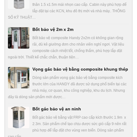
thân 1.5 x1.5m mái nhọn cao cấp. Cabin này phù hợp để
lắp đặt tại các KCN, khu đô thị mới và nhà máy.. THÔNG
SỐ KỸ THUẬT…
Bốt bảo vệ 2m x 2m
Bốt bảo vệ composite Handy 2x2m có không gian rộng
rãi, đủ kê giường đơn cho nhân viên nghỉ ngơi. Vật liệu
composite cách nhiệt tốt, chống thấm, phù hợp lắp đặt
ngoài trời. Thiết kế chắc chắn, thuận tiện…
Vọng gác bảo vệ bằng composite khung thép
Dòng sản phẩm vọng gác bảo vệ bằng composite kích
thước lớn của HANDY đã được sử dụng phổ biến tại các
nhà máy, cơ quan, khu công nghiệp, khu du lịch. Nhưng
đây là dòng sản phẩm mới được…
Bốt gác bảo vệ an ninh
Bốt gác bảo vệ bằng vật FRP cao cấp kích thước 1.9m x
2.3m. Sản phẩm chế tạo chịu được sức gió cấp 9 nên rất
phù hợp để lắp đặt cho vùng ven biển. Dòng sản phẩm
cao cấp…