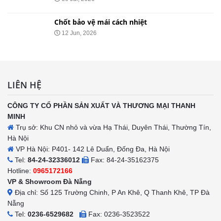
Chốt bảo vệ mái cách nhiệt
12 Jun, 2026
LIÊN HỆ
CÔNG TY CỔ PHẦN SẢN XUẤT VÀ THƯƠNG MẠI THANH
MINH
Trụ sở: Khu CN nhỏ và vừa Hạ Thái, Duyên Thái, Thường Tín,
Hà Nội
VP Hà Nội: P401- 142 Lê Duẩn, Đống Đa, Hà Nội
Tel:
84-24-32336012
Fax: 84-24-35162375
Hotline:
0965172166
VP & Showroom Đà Nẵng
Địa chỉ: Số 125 Trường Chinh, P An Khê, Q Thanh Khê, TP Đà
Nẵng
Tel:
0236-6529682
Fax: 0236-3523522