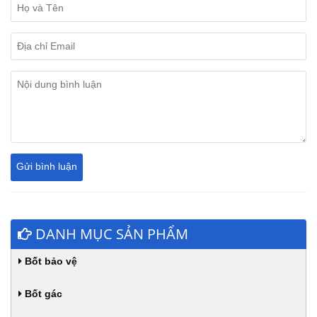
DANH MỤC SẢN PHẨM
Bốt bảo vệ
Bốt gác