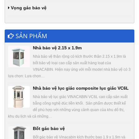
Vọng gác bảo vệ
SẢN PHẨM
Nhà bảo vệ 2.15 x 1.9m
Nhà bảo vệ thân rộng có kích thước thân 2.15 x 1.9m là
bốt bảo vệ loại cao cấp sản xuất hàng loạt của
VINACABIN. Hiện nay ứng với mỗi model nhà bảo vệ có 3
lựa chọn: Lựa chọn…
Nhà bảo vệ lục giác composite lục giác VC6L
Nhà bảo vệ lục giác VINACABIN VC6L cao cấp sản xuất
bằng công nghệ đúc liền khối. Sản phẩm được thiết kế
để phù hợp với những vùng cảnh quan của khu đô thị,
khu du lịch và cả những…
Bốt gác bảo vệ
Bốt gác bảo vệ Vinacabin kích thước bao 1.9 x 1.9m và