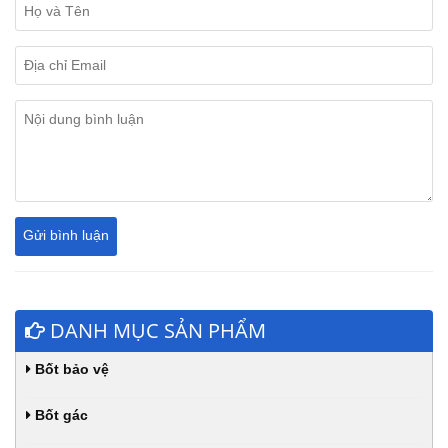
DANH MỤC SẢN PHẨM
Bốt bảo vệ
Bốt gác