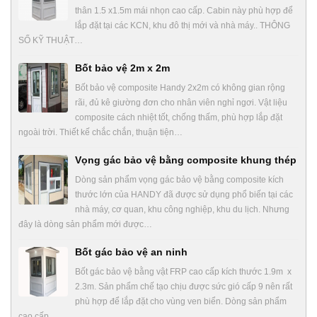
thân 1.5 x1.5m mái nhọn cao cấp. Cabin này phù hợp để
lắp đặt tại các KCN, khu đô thị mới và nhà máy.. THÔNG
SỐ KỸ THUẬT…
Bốt bảo vệ 2m x 2m
Bốt bảo vệ composite Handy 2x2m có không gian rộng
rãi, đủ kê giường đơn cho nhân viên nghỉ ngơi. Vật liệu
composite cách nhiệt tốt, chống thấm, phù hợp lắp đặt
ngoài trời. Thiết kế chắc chắn, thuận tiện…
Vọng gác bảo vệ bằng composite khung thép
Dòng sản phẩm vọng gác bảo vệ bằng composite kích
thước lớn của HANDY đã được sử dụng phổ biến tại các
nhà máy, cơ quan, khu công nghiệp, khu du lịch. Nhưng
đây là dòng sản phẩm mới được…
Bốt gác bảo vệ an ninh
Bốt gác bảo vệ bằng vật FRP cao cấp kích thước 1.9m x
2.3m. Sản phẩm chế tạo chịu được sức gió cấp 9 nên rất
phù hợp để lắp đặt cho vùng ven biển. Dòng sản phẩm
cao cấp…