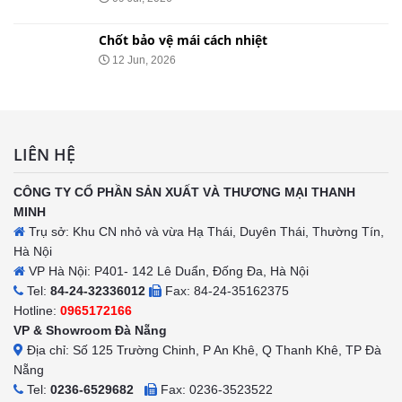
Chốt bảo vệ mái cách nhiệt
12 Jun, 2026
LIÊN HỆ
CÔNG TY CỔ PHẦN SẢN XUẤT VÀ THƯƠNG MẠI THANH
MINH
Trụ sở: Khu CN nhỏ và vừa Hạ Thái, Duyên Thái, Thường Tín,
Hà Nội
VP Hà Nội: P401- 142 Lê Duẩn, Đống Đa, Hà Nội
Tel:
84-24-32336012
Fax: 84-24-35162375
Hotline:
0965172166
VP & Showroom Đà Nẵng
Địa chỉ: Số 125 Trường Chinh, P An Khê, Q Thanh Khê, TP Đà
Nẵng
Tel:
0236-6529682
Fax: 0236-3523522