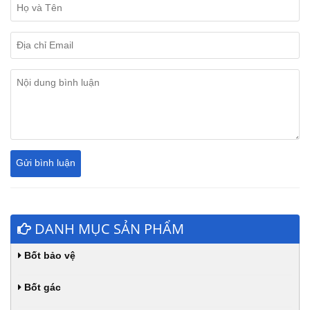
DANH MỤC SẢN PHẨM
Bốt bảo vệ
Bốt gác