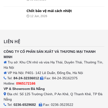
Chốt bảo vệ mái cách nhiệt
12 Jun, 2026
LIÊN HỆ
CÔNG TY CỔ PHẦN SẢN XUẤT VÀ THƯƠNG MẠI THANH
MINH
Trụ sở: Khu CN nhỏ và vừa Hạ Thái, Duyên Thái, Thường Tín,
Hà Nội
VP Hà Nội: P401- 142 Lê Duẩn, Đống Đa, Hà Nội
Tel:
84-24-32336012
Fax: 84-24-35162375
Hotline:
0965172166
VP & Showroom Đà Nẵng
Địa chỉ: Số 125 Trường Chinh, P An Khê, Q Thanh Khê, TP Đà
Nẵng
Tel:
0236-6529682
Fax: 0236-3523522