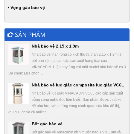
Vọng gác bảo vệ
SẢN PHẨM
Nhà bảo vệ 2.15 x 1.9m
Nhà bảo vệ thân rộng có kích thước thân 2.15 x 1.9m là
bốt bảo vệ loại cao cấp sản xuất hàng loạt của
VINACABIN. Hiện nay ứng với mỗi model nhà bảo vệ có 3
lựa chọn: Lựa chọn…
Nhà bảo vệ lục giác composite lục giác VC6L
Nhà bảo vệ lục giác VINACABIN VC6L cao cấp sản xuất
bằng công nghệ đúc liền khối. Sản phẩm được thiết kế
để phù hợp với những vùng cảnh quan của khu đô thị,
khu du lịch và cả những…
Bốt gác bảo vệ
Bốt gác bảo vệ Vinacabin kích thước bao 1.9 x 1.9m và