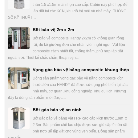
thân 1.5 x1.5m mái nhọn cao cấp. Cabin này phù hợp để
lắp đặt tại các KCN, khu đô thị mới và nhà máy.. THÔNG
SỐ KỸ THUẬT…
Bốt bảo vệ 2m x 2m
Bốt bảo vệ composite Handy 2x2m có không gian rộng
rãi, đủ kê giường đơn cho nhân viên nghỉ ngơi. Vật liệu
composite cách nhiệt tốt, chống thấm, phù hợp lắp đặt
ngoài trời. Thiết kế chắc chắn, thuận tiện…
Vọng gác bảo vệ bằng composite khung thép
Dòng sản phẩm vọng gác bảo vệ bằng composite kích
thước lớn của HANDY đã được sử dụng phổ biến tại các
nhà máy, cơ quan, khu công nghiệp, khu du lịch. Nhưng
đây là dòng sản phẩm mới được…
Bốt gác bảo vệ an ninh
Bốt gác bảo vệ bằng vật FRP cao cấp kích thước 1.9m x
2.3m. Sản phẩm chế tạo chịu được sức gió cấp 9 nên rất
phù hợp để lắp đặt cho vùng ven biển. Dòng sản phẩm
cao cấp…