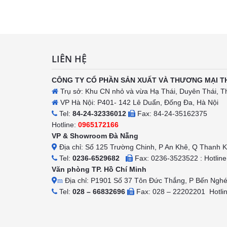
h
LIÊN HỆ
CÔNG TY CỔ PHẦN SẢN XUẤT VÀ THƯƠNG MẠI T
Trụ sở: Khu CN nhỏ và vừa Hạ Thái, Duyên Thái, T
VP Hà Nội: P401- 142 Lê Duẩn, Đống Đa, Hà Nội
Tel:
84-24-32336012
Fax: 84-24-35162375
Hotline:
0965172166
VP & Showroom Đà Nẵng
Địa chỉ: Số 125 Trường Chinh, P An Khê, Q Thanh 
Tel:
0236-6529682
Fax: 0236-3523522 : Hotlin
Văn phòng TP. Hồ Chí Minh
Địa chỉ: P1901 Số 37 Tôn Đức Thắng, P Bến Ngh
m
Tel:
028 – 66832696
Fax: 028 – 22202201 Hotli