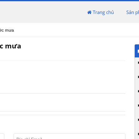
Trang chủ
Sản 
ước mưa
ớc mưa