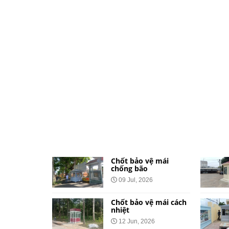
ệ dành cho
Chốt bảo vệ mái
và khu đô
chống bão
09 Jul, 2026
026
Chốt bảo vệ mái cách
vệ bằng tôn
nhiệt
Công Báo
12 Jun, 2026
t Tại 34