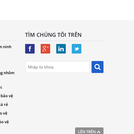
TÌM CHÚNG TÔI TRÊN
n ninh
ng nhôm
ác
 bảo vệ
iá rẻ
o vệ
ảo vệ
LÊN TRÊN