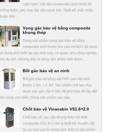
nghỉ ngơi. Vật liệu composite cách nhiệt tốt,
chống thấm, phù hợp lắp đặt ngoài trời. Thiết kế chắc chắn,
thuận tiện…
Vọng gác bảo vệ bằng composite
khung thép
Dòng sản phẩm vọng gác bảo vệ bằng
composite kích thước lớn của HANDY đã được
sử dụng phổ biến tại các nhà máy, cơ quan, khu công nghiệp,
khu du lịch. Nhưng đây là dòng sản phẩm mới được…
Bốt gác bảo vệ an ninh
Bốt gác bảo vệ bằng vật FRP cao cấp kích
thước 1.9m x 2.3m. Sản phẩm chế tạo chịu
được sức gió cấp 9 nên rất phù hợp để lắp đặt
cho vùng ven biển. Dòng sản phẩm cao cấp…
Chốt bảo vệ Vinacabin VS1.6×2.0
Chốt bảo vệ cao cấp khung thép nội thất
composite VS1.6×2.0m là thiết kế chuyên đặt
tại các toà cao ốc trung tâm. Đây là sản phẩm