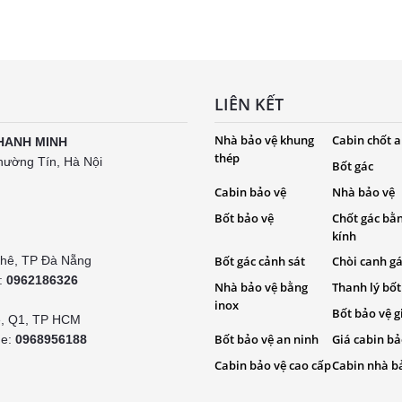
LIÊN KẾT
Nhà bảo vệ khung
Cabin chốt a
HANH MINH
thép
hường Tín, Hà Nội
Bốt gác
Cabin bảo vệ
Nhà bảo vệ
Bốt bảo vệ
Chốt gác bằ
kính
Khê, TP Đà Nẵng
Bốt gác cảnh sát
Chòi canh g
e:
0962186326
Nhà bảo vệ bằng
Thanh lý bốt
inox
Bốt bảo vệ g
é, Q1, TP HCM
Bốt bảo vệ an ninh
Giá cabin bả
ne:
0968956188
Cabin bảo vệ cao cấp
Cabin nhà b