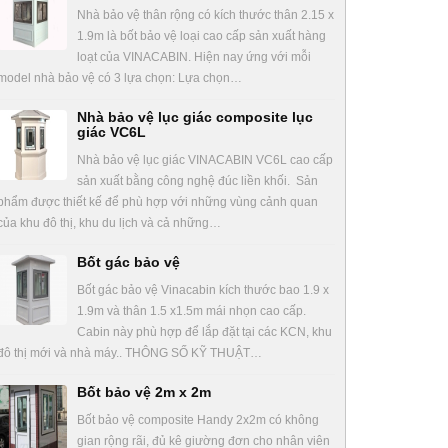
Nhà bảo vệ thân rộng có kích thước thân 2.15 x
1.9m là bốt bảo vệ loại cao cấp sản xuất hàng
loạt của VINACABIN. Hiện nay ứng với mỗi
model nhà bảo vệ có 3 lựa chọn: Lựa chọn…
Nhà bảo vệ lục giác composite lục
giác VC6L
Nhà bảo vệ lục giác VINACABIN VC6L cao cấp
sản xuất bằng công nghệ đúc liền khối. Sản
phẩm được thiết kế để phù hợp với những vùng cảnh quan
của khu đô thị, khu du lịch và cả những…
Bốt gác bảo vệ
Bốt gác bảo vệ Vinacabin kích thước bao 1.9 x
1.9m và thân 1.5 x1.5m mái nhọn cao cấp.
Cabin này phù hợp để lắp đặt tại các KCN, khu
đô thị mới và nhà máy.. THÔNG SỐ KỸ THUẬT…
Bốt bảo vệ 2m x 2m
Bốt bảo vệ composite Handy 2x2m có không
gian rộng rãi, đủ kê giường đơn cho nhân viên