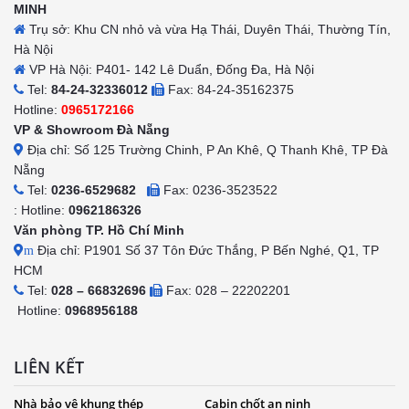
MINH
Trụ sở: Khu CN nhỏ và vừa Hạ Thái, Duyên Thái, Thường Tín,
Hà Nội
VP Hà Nội: P401- 142 Lê Duẩn, Đống Đa, Hà Nội
Tel:
84-24-32336012
Fax: 84-24-35162375
Hotline:
0965172166
VP & Showroom Đà Nẵng
Địa chỉ: Số 125 Trường Chinh, P An Khê, Q Thanh Khê, TP Đà
Nẵng
Tel:
0236-6529682
Fax: 0236-3523522
: Hotline:
0962186326
Văn phòng TP. Hồ Chí Minh
Địa chỉ: P1901 Số 37 Tôn Đức Thắng, P Bến Nghé, Q1, TP
m
HCM
Tel:
028 – 66832696
Fax: 028 – 22202201
Hotline:
0968956188
LIÊN KẾT
Nhà bảo vệ khung thép
Cabin chốt an ninh