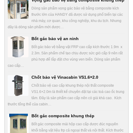
Dòng sản phẩm vọng gác bảo vệ bằng composite kích
thước lớn của HANDY đã được sử dụng phổ biến tại các
nhà máy, cơ quan, khu công nghiệp, khu du lịch. Nhưng
đây là dòng sản phẩm mới được…
Bốt gác bảo vệ an ninh
Bốt gác bảo vệ bằng vật FRP cao cấp kích thước 1.9m x
2.3m. Sản phẩm chế tạo chịu được sức gió cấp 9 nên rất
phù hợp để lắp đặt cho vùng ven biển. Dòng sản phẩm
cao cấp…
Chốt bảo vệ Vinacabin VS1.6×2.0
Chốt bảo vệ cao cấp khung thép nội thất composite
VS1.6×2.0m là thiết kế chuyên đặt tại các toà cao ốc trung
tâm. Đây là sản phẩm cao cấp nên có giá khá cao. Kích
thước tổng thể của cabin…
Bốt gác composite khung thép
Bốt gác composite mái hộp cao cấp được đúc nguyên
khối bằng vật liệu frp cả ngoại thất và nội thất. Kích thước