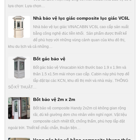
lựa chọn: Lựa chọn…
Nhà bảo vệ lục giác composite lục giác VC6L
Nhà bảo vệ lục giác VINACABIN VC6L cao cấp sản xuất
bằng công nghệ đúc liền khối. Sản phẩm được thiết kế
để phù hợp với những vùng cảnh quan của khu đô thị,
khu du lịch và cả những…
Bốt gác bảo vệ
Bốt gác bảo vệ Vinacabin kích thước bao 1.9 x 1.9m và
thân 1.5 x1.5m mái nhọn cao cấp. Cabin này phù hợp để
lắp đặt tại các KCN, khu đô thị mới và nhà máy.. THÔNG
SỐ KỸ THUẬT…
Bốt bảo vệ 2m x 2m
Bốt bảo vệ composite Handy 2x2m có không gian rộng
rãi, đủ kê giường đơn cho nhân viên nghỉ ngơi. Vật liệu
composite cách nhiệt tốt, chống thấm, phù hợp lắp đặt
ngoài trời. Thiết kế chắc chắn, thuận tiện…
Vọng gác bảo vệ bằng composite khung thép