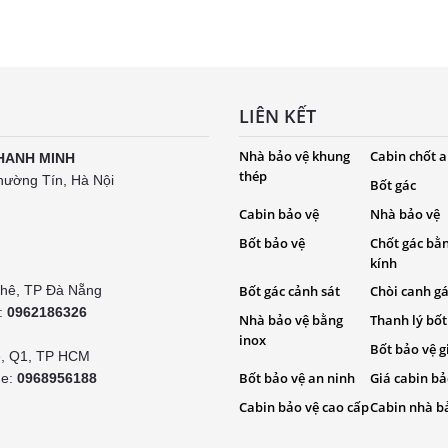
LIÊN KẾT
Nhà bảo vệ khung
Cabin chốt a
HANH MINH
thép
hường Tín, Hà Nội
Bốt gác
Cabin bảo vệ
Nhà bảo vệ
Bốt bảo vệ
Chốt gác bằ
kính
Khê, TP Đà Nẵng
Bốt gác cảnh sát
Chòi canh g
e:
0962186326
Nhà bảo vệ bằng
Thanh lý bốt
inox
Bốt bảo vệ g
é, Q1, TP HCM
Bốt bảo vệ an ninh
Giá cabin bả
ne:
0968956188
Cabin bảo vệ cao cấp
Cabin nhà b