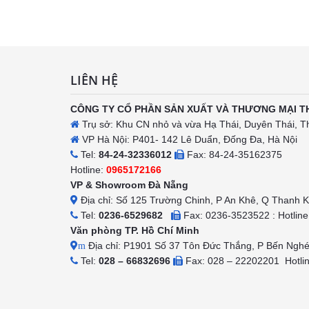
h
LIÊN HỆ
CÔNG TY CỔ PHẦN SẢN XUẤT VÀ THƯƠNG MẠI T
Trụ sở: Khu CN nhỏ và vừa Hạ Thái, Duyên Thái, T
VP Hà Nội: P401- 142 Lê Duẩn, Đống Đa, Hà Nội
Tel:
84-24-32336012
Fax: 84-24-35162375
Hotline:
0965172166
VP & Showroom Đà Nẵng
Địa chỉ: Số 125 Trường Chinh, P An Khê, Q Thanh 
Tel:
0236-6529682
Fax: 0236-3523522 : Hotlin
Văn phòng TP. Hồ Chí Minh
Địa chỉ: P1901 Số 37 Tôn Đức Thắng, P Bến Ngh
m
Tel:
028 – 66832696
Fax: 028 – 22202201 Hotli