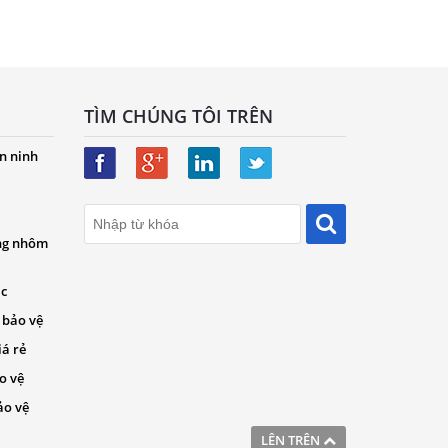
TÌM CHÚNG TÔI TRÊN
n ninh
ng nhôm
ác
 bảo vệ
iá rẻ
o vệ
ảo vệ
LÊN TRÊN