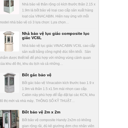
Nhà bảo vệ thân rộng có kích thước thân 2.15 x
1.9m là bốt bảo vệ loại cao cấp sản xuất hàng
loạt của VINACABIN. Hiện nay ứng với mỗi
model nhà bảo vệ có 3 lựa chọn: Lựa chọn…
Nhà bảo vệ lục giác composite lục
giác VC6L
Nhà bảo vệ lục giác VINACABIN VC6L cao cấp
sản xuất bằng công nghệ đúc liền khối. Sản
phẩm được thiết kế để phù hợp với những vùng cảnh quan
của khu đô thị, khu du lịch và cả những…
Bốt gác bảo vệ
Bốt gác bảo vệ Vinacabin kích thước bao 1.9 x
1.9m và thân 1.5 x1.5m mái nhọn cao cấp.
Cabin này phù hợp để lắp đặt tại các KCN, khu
đô thị mới và nhà máy.. THÔNG SỐ KỸ THUẬT…
Bốt bảo vệ 2m x 2m
Bốt bảo vệ composite Handy 2x2m có không
gian rộng rãi, đủ kê giường đơn cho nhân viên