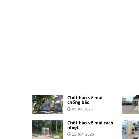
ệ dành cho
Chốt bảo vệ mái
và khu đô
chống bão
09 Jul, 2026
026
Chốt bảo vệ mái cách
vệ bằng tôn
nhiệt
Công Báo
12 Jun, 2026
t Tại 34