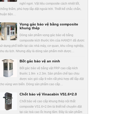
nghỉ ngơi. Vật liệu composite cách nhiệt tốt,
chống thấm, phù hợp lắp đặt ngoài trời. Thiết kế chắc chắn,
thuận tiện…
Vọng gác bảo vệ bằng composite
khung thép
Dòng sản phẩm vọng gác bảo vệ bằng
composite kích thước lớn của HANDY đã được
sử dụng phổ biến tại các nhà máy, cơ quan, khu công nghiệp,
khu du lịch. Nhưng đây là dòng sản phẩm mới được…
Bốt gác bảo vệ an ninh
Bốt gác bảo vệ bằng vật FRP cao cấp kích
thước 1.9m x 2.3m. Sản phẩm chế tạo chịu
được sức gió cấp 9 nên rất phù hợp để lắp đặt
cho vùng ven biển. Dòng sản phẩm cao cấp…
Chốt bảo vệ Vinacabin VS1.6×2.0
Chốt bảo vệ cao cấp khung thép nội thất
composite VS1.6×2.0m là thiết kế chuyên đặt
tại các toà cao ốc trung tâm. Đây là sản phẩm