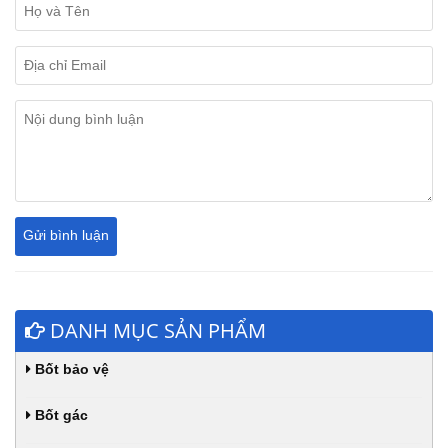
DANH MỤC SẢN PHẨM
Bốt bảo vệ
Bốt gác