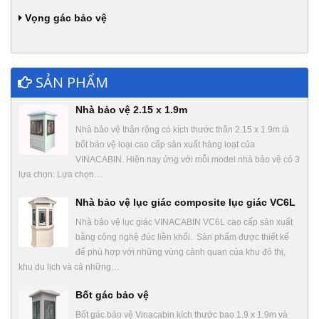
Vọng gác bảo vệ
SẢN PHẨM
Nhà bảo vệ 2.15 x 1.9m
Nhà bảo vệ thân rộng có kích thước thân 2.15 x 1.9m là
bốt bảo vệ loại cao cấp sản xuất hàng loạt của
VINACABIN. Hiện nay ứng với mỗi model nhà bảo vệ có 3
lựa chọn: Lựa chọn…
Nhà bảo vệ lục giác composite lục giác VC6L
Nhà bảo vệ lục giác VINACABIN VC6L cao cấp sản xuất
bằng công nghệ đúc liền khối. Sản phẩm được thiết kế
để phù hợp với những vùng cảnh quan của khu đô thị,
khu du lịch và cả những…
Bốt gác bảo vệ
Bốt gác bảo vệ Vinacabin kích thước bao 1.9 x 1.9m và