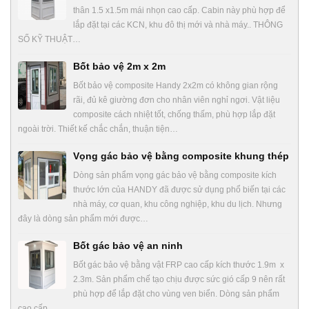
thân 1.5 x1.5m mái nhọn cao cấp. Cabin này phù hợp để
lắp đặt tại các KCN, khu đô thị mới và nhà máy.. THÔNG
SỐ KỸ THUẬT…
Bốt bảo vệ 2m x 2m
Bốt bảo vệ composite Handy 2x2m có không gian rộng
rãi, đủ kê giường đơn cho nhân viên nghỉ ngơi. Vật liệu
composite cách nhiệt tốt, chống thấm, phù hợp lắp đặt
ngoài trời. Thiết kế chắc chắn, thuận tiện…
Vọng gác bảo vệ bằng composite khung thép
Dòng sản phẩm vọng gác bảo vệ bằng composite kích
thước lớn của HANDY đã được sử dụng phổ biến tại các
nhà máy, cơ quan, khu công nghiệp, khu du lịch. Nhưng
đây là dòng sản phẩm mới được…
Bốt gác bảo vệ an ninh
Bốt gác bảo vệ bằng vật FRP cao cấp kích thước 1.9m x
2.3m. Sản phẩm chế tạo chịu được sức gió cấp 9 nên rất
phù hợp để lắp đặt cho vùng ven biển. Dòng sản phẩm
cao cấp…