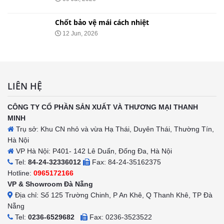
Chốt bảo vệ mái cách nhiệt
12 Jun, 2026
LIÊN HỆ
CÔNG TY CỔ PHẦN SẢN XUẤT VÀ THƯƠNG MẠI THANH
MINH
Trụ sở: Khu CN nhỏ và vừa Hạ Thái, Duyên Thái, Thường Tín,
Hà Nội
VP Hà Nội: P401- 142 Lê Duẩn, Đống Đa, Hà Nội
Tel:
84-24-32336012
Fax: 84-24-35162375
Hotline:
0965172166
VP & Showroom Đà Nẵng
Địa chỉ: Số 125 Trường Chinh, P An Khê, Q Thanh Khê, TP Đà
Nẵng
Tel:
0236-6529682
Fax: 0236-3523522