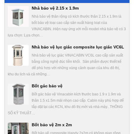
Nhà bảo vệ 2.15 x 1.9m
Nhà bảo vệ thân rộng có kích thước thân 2.15 x 1.9m là
bốt bảo vệ loại cao cấp sản xuất hàng loạt của
VINACABIN. Hiện nay ứng với mỗi model nhà bảo vệ có 3
lựa chọn: Lựa chọn…
Nhà bảo vệ lục giác composite lục giác VC6L
Nhà bảo vệ lục giác VINACABIN VC6L cao cấp sản xuất
bằng công nghệ đúc liền khối. Sản phẩm được thiết kế
để phù hợp với những vùng cảnh quan của khu đô thị,
khu du lịch và cả những…
Bốt gác bảo vệ
Bốt gác bảo vệ Vinacabin kích thước bao 1.9 x 1.9m và
thân 1.5 x1.5m mái nhọn cao cấp. Cabin này phù hợp để
lắp đặt tại các KCN, khu đô thị mới và nhà máy.. THÔNG
SỐ KỸ THUẬT…
Bốt bảo vệ 2m x 2m
Bốt bảo vệ composite Handy 2x2m có không gian rộng