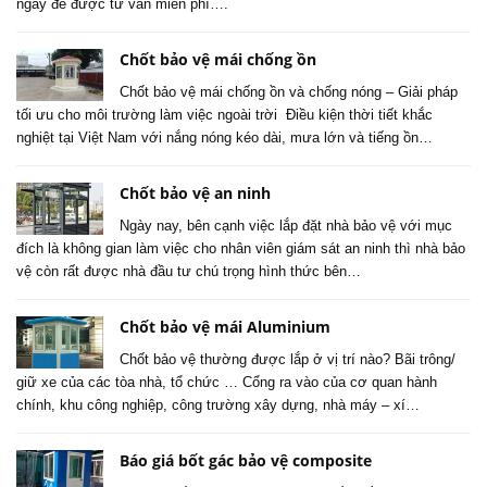
ngay để được tư vấn miễn phí….
Chốt bảo vệ mái chống ồn
Chốt bảo vệ mái chống ồn và chống nóng – Giải pháp
tối ưu cho môi trường làm việc ngoài trời Điều kiện thời tiết khắc
nghiệt tại Việt Nam với nắng nóng kéo dài, mưa lớn và tiếng ồn…
Chốt bảo vệ an ninh
Ngày nay, bên cạnh việc lắp đặt nhà bảo vệ với mục
đích là không gian làm việc cho nhân viên giám sát an ninh thì nhà bảo
vệ còn rất được nhà đầu tư chú trọng hình thức bên…
Chốt bảo vệ mái Aluminium
Chốt bảo vệ thường được lắp ở vị trí nào? Bãi trông/
giữ xe của các tòa nhà, tổ chức … Cổng ra vào của cơ quan hành
chính, khu công nghiệp, công trường xây dựng, nhà máy – xí…
Báo giá bốt gác bảo vệ composite