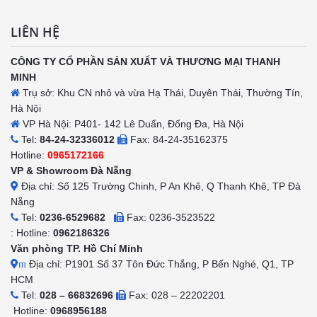
LIÊN HỆ
CÔNG TY CỔ PHẦN SẢN XUẤT VÀ THƯƠNG MẠI THANH
MINH
Trụ sở: Khu CN nhỏ và vừa Hạ Thái, Duyên Thái, Thường Tín,
Hà Nội
VP Hà Nội: P401- 142 Lê Duẩn, Đống Đa, Hà Nội
Tel:
84-24-32336012
Fax: 84-24-35162375
Hotline:
0965172166
VP & Showroom Đà Nẵng
Địa chỉ: Số 125 Trường Chinh, P An Khê, Q Thanh Khê, TP Đà
Nẵng
Tel:
0236-6529682
Fax: 0236-3523522
: Hotline:
0962186326
Văn phòng TP. Hồ Chí Minh
Địa chỉ: P1901 Số 37 Tôn Đức Thắng, P Bến Nghé, Q1, TP
m
HCM
Tel:
028 – 66832696
Fax: 028 – 22202201
Hotline:
0968956188