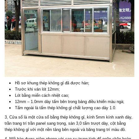
Hồ sơ khung thép không gỉ đã được hàn;
Trước khi ván lót 12mm;
Lót bằng miến cách nhiệt cao;
12mm – 1.0mm dày tấm bên trong bảng điều khiển màu ngà;
Tấm ngoài là tấm thép không gỉ chất lượng cao dày 1.0.
3, Cửa sổ là một cửa sổ bằng thép không gỉ, kính 5mm kính xanh dày,
trần trang trí trần panel sang trọng, sàn 3,0 tấm trượt dày, cột bằng
thép không gỉ với một nền tảng bên ngoài và băng trang trí màu đỏ.
4. Mối hàn được niêm phong với cao su trung tính để ngăn chặn hoàn