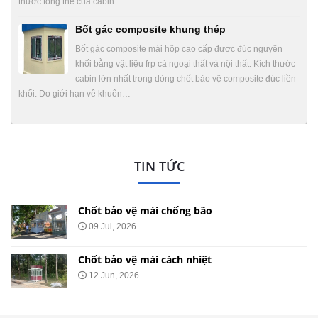
thước tổng thể của cabin…
Bốt gác composite khung thép
Bốt gác composite mái hộp cao cấp được đúc nguyên
khối bằng vật liệu frp cả ngoại thất và nội thất. Kích thước
cabin lớn nhất trong dòng chốt bảo vệ composite đúc liền
khối. Do giới hạn về khuôn…
TIN TỨC
Chốt bảo vệ mái chống bão
09 Jul, 2026
Chốt bảo vệ mái cách nhiệt
12 Jun, 2026