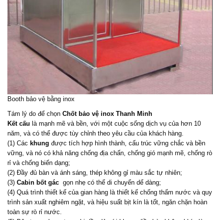
Booth bảo vệ bằng inox
Tám lý do để chọn
Chốt bảo vệ inox Thanh Minh
Kết cấu
là mạnh mẽ và bền, với một cuộc sống dịch vụ của hơn 10
năm, và có thể được tùy chỉnh theo yêu cầu của khách hàng.
(1) Các
khung
được tích hợp hình thành, cấu trúc vững chắc và bền
vững, và nó có khả năng chống địa chấn, chống gió mạnh mẽ, chống rò
rỉ và chống biến dạng;
(2) Đầy đủ bàn và ánh sáng, thép không gỉ màu sắc tự nhiên;
(3)
Cabin bốt gác
gọn nhẹ có thể di chuyển dể dàng;
(4) Quá trình thiết kế của gian hàng là thiết kế chống thấm nước và quy
trình sản xuất nghiêm ngặt, và hiệu suất bịt kín là tốt, ngăn chặn hoàn
toàn sự rò rỉ nước.