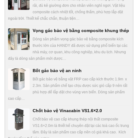
rãi, đủ kê giường đơn cho nhân viên nghỉ ngơi. Vật liệu
composite cách nhiệt tốt, chống thấm, phù hợp lắp đặt
ngoài trời. Thiết kế chắc chắn, thuận tiện…
Vọng gác bảo vệ bằng composite khung thép
Dòng sản phẩm vọng gác bảo vệ bằng composite kích
thước lớn của HANDY đã được sử dụng phổ biến tại các
nhà máy, cơ quan, khu công nghiệp, khu du lịch. Nhưng
đây là dòng sản phẩm mới được…
Bốt gác bảo vệ an ninh
Bốt gác bảo vệ bằng vật FRP cao cấp kích thước 1.9m x
2.3m. Sản phẩm chế tạo chịu được sức gió cấp 9 nên rất
phù hợp để lắp đặt cho vùng ven biển. Dòng sản phẩm
cao cấp…
Chốt bảo vệ Vinacabin VS1.6×2.0
Chốt bảo vệ cao cấp khung thép nội thất composite
VS1.6×2.0m là thiết kế chuyên đặt tại các toà cao ốc trung
tâm. Đây là sản phẩm cao cấp nên có giá khá cao. Kích