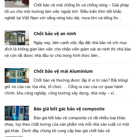
Chốt bảo vệ mái chống ồn và chống nóng – Giải pháp
tối ưu cho môi trường làm việc ngoài trời Điều kiện thời tiết khắc
nghiệt tại Việt Nam với nắng nóng kéo dài, mưa lớn và tiếng ồn…
Chốt bảo vệ an ninh
Ngày nay, bên cạnh việc lắp đặt nhà bảo vệ với mục
đích là không gian làm việc cho nhân viên giám sát an ninh thì nhà bảo
vệ còn rất được nhà đầu tư chú trọng hình thức bên…
Chốt bảo vệ mái Aluminium
Chốt bảo vệ thường được lắp ở vị trí nào? Bãi trông/
giữ xe của các tòa nhà, tổ chức … Cổng ra vào của cơ quan hành
chính, khu công nghiệp, công trường xây dựng, nhà máy – xí…
Báo giá bốt gác bảo vệ composite
Báo giá bốt bảo vệ composite có rất nhiều loại khác
nhau, tuỳ theo chất lượng của sản phẩm mà mỗi nhà sản xuất có một
giá khác. Dưới đây chúng tôi cung cấp báo giá chốt bảo vệ