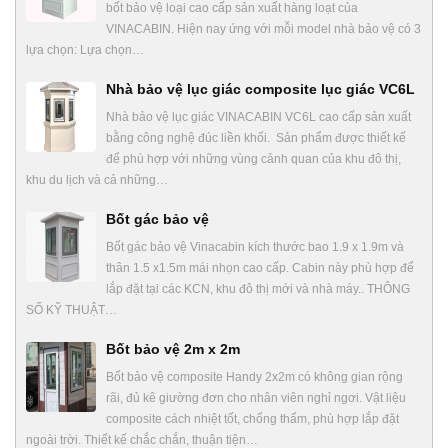
bốt bảo vệ loại cao cấp sản xuất hàng loạt của
VINACABIN. Hiện nay ứng với mỗi model nhà bảo vệ có 3
lựa chọn: Lựa chọn…
Nhà bảo vệ lục giác composite lục giác VC6L
Nhà bảo vệ lục giác VINACABIN VC6L cao cấp sản xuất
bằng công nghệ đúc liền khối. Sản phẩm được thiết kế
để phù hợp với những vùng cảnh quan của khu đô thị,
khu du lịch và cả những…
Bốt gác bảo vệ
Bốt gác bảo vệ Vinacabin kích thước bao 1.9 x 1.9m và
thân 1.5 x1.5m mái nhọn cao cấp. Cabin này phù hợp để
lắp đặt tại các KCN, khu đô thị mới và nhà máy.. THÔNG
SỐ KỸ THUẬT…
Bốt bảo vệ 2m x 2m
Bốt bảo vệ composite Handy 2x2m có không gian rộng
rãi, đủ kê giường đơn cho nhân viên nghỉ ngơi. Vật liệu
composite cách nhiệt tốt, chống thấm, phù hợp lắp đặt
ngoài trời. Thiết kế chắc chắn, thuận tiện…