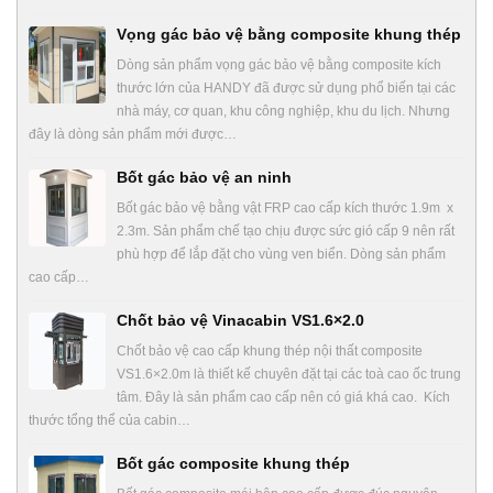
Vọng gác bảo vệ bằng composite khung thép
Dòng sản phẩm vọng gác bảo vệ bằng composite kích
thước lớn của HANDY đã được sử dụng phổ biến tại các
nhà máy, cơ quan, khu công nghiệp, khu du lịch. Nhưng
đây là dòng sản phẩm mới được…
Bốt gác bảo vệ an ninh
Bốt gác bảo vệ bằng vật FRP cao cấp kích thước 1.9m x
2.3m. Sản phẩm chế tạo chịu được sức gió cấp 9 nên rất
phù hợp để lắp đặt cho vùng ven biển. Dòng sản phẩm
cao cấp…
Chốt bảo vệ Vinacabin VS1.6×2.0
Chốt bảo vệ cao cấp khung thép nội thất composite
VS1.6×2.0m là thiết kế chuyên đặt tại các toà cao ốc trung
tâm. Đây là sản phẩm cao cấp nên có giá khá cao. Kích
thước tổng thể của cabin…
Bốt gác composite khung thép