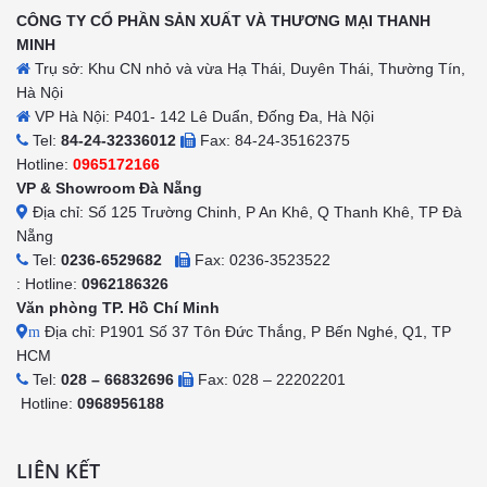
CÔNG TY CỔ PHẦN SẢN XUẤT VÀ THƯƠNG MẠI THANH
MINH
Trụ sở: Khu CN nhỏ và vừa Hạ Thái, Duyên Thái, Thường Tín,
Hà Nội
VP Hà Nội: P401- 142 Lê Duẩn, Đống Đa, Hà Nội
Tel:
84-24-32336012
Fax: 84-24-35162375
Hotline:
0965172166
VP & Showroom Đà Nẵng
Địa chỉ: Số 125 Trường Chinh, P An Khê, Q Thanh Khê, TP Đà
Nẵng
Tel:
0236-6529682
Fax: 0236-3523522
: Hotline:
0962186326
Văn phòng TP. Hồ Chí Minh
Địa chỉ: P1901 Số 37 Tôn Đức Thắng, P Bến Nghé, Q1, TP
m
HCM
Tel:
028 – 66832696
Fax: 028 – 22202201
Hotline:
0968956188
LIÊN KẾT