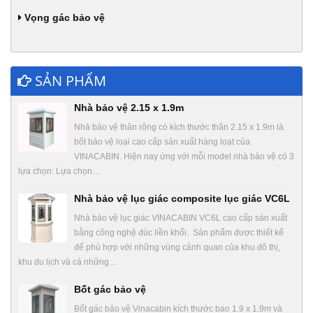
Vọng gác bảo vệ
SẢN PHẨM
Nhà bảo vệ 2.15 x 1.9m
Nhà bảo vệ thân rộng có kích thước thân 2.15 x 1.9m là
bốt bảo vệ loại cao cấp sản xuất hàng loạt của
VINACABIN. Hiện nay ứng với mỗi model nhà bảo vệ có 3
lựa chọn: Lựa chọn…
Nhà bảo vệ lục giác composite lục giác VC6L
Nhà bảo vệ lục giác VINACABIN VC6L cao cấp sản xuất
bằng công nghệ đúc liền khối. Sản phẩm được thiết kế
để phù hợp với những vùng cảnh quan của khu đô thị,
khu du lịch và cả những…
Bốt gác bảo vệ
Bốt gác bảo vệ Vinacabin kích thước bao 1.9 x 1.9m và