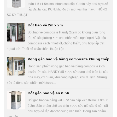
thân 1.5 x1.5m mái nhọn cao cấp. Cabin này phù hợp để
lắp đặt tại các KCN, khu đô thị mới và nhà máy.. THÔNG
SỐ KỸ THUẬT…
Bốt bảo vệ 2m x 2m
Bốt bảo vệ composite Handy 2x2m có không gian rộng
rãi, đủ kê giường đơn cho nhân viên nghỉ ngơi. Vật liệu
composite cách nhiệt tốt, chống thấm, phù hợp lắp đặt
ngoài trời. Thiết kế chắc chắn, thuận tiện…
Vọng gác bảo vệ bằng composite khung thép
Dòng sản phẩm vọng gác bảo vệ bằng composite kích
thước lớn của HANDY đã được sử dụng phổ biến tại các
nhà máy, cơ quan, khu công nghiệp, khu du lịch. Nhưng
đây là dòng sản phẩm mới được…
Bốt gác bảo vệ an ninh
Bốt gác bảo vệ bằng vật FRP cao cấp kích thước 1.9m x
2.3m. Sản phẩm chế tạo chịu được sức gió cấp 9 nên rất
phù hợp để lắp đặt cho vùng ven biển. Dòng sản phẩm
cao cấp…