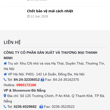
Chốt bảo vệ mái cách nhiệt
12 Jun, 2026
LIÊN HỆ
CÔNG TY CỔ PHẦN SẢN XUẤT VÀ THƯƠNG MẠI THANH
MINH
Trụ sở: Khu CN nhỏ và vừa Hạ Thái, Duyên Thái, Thường Tín,
Hà Nội
VP Hà Nội: P401- 142 Lê Duẩn, Đống Đa, Hà Nội
Tel:
84-24-32336012
Fax: 84-24-35162375
Hotline:
0965172166
VP & Showroom Đà Nẵng
Địa chỉ: Số 125 Trường Chinh, P An Khê, Q Thanh Khê, TP Đà
Nẵng
Tel:
0236-6529682
Fax: 0236-3523522