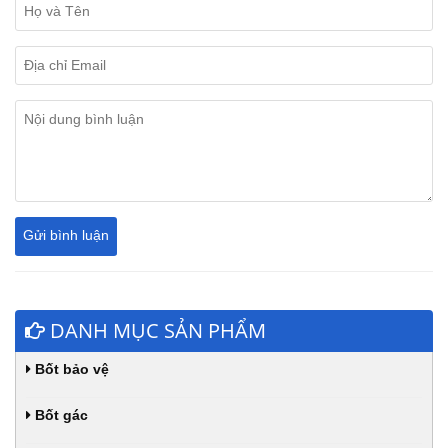
DANH MỤC SẢN PHẨM
Bốt bảo vệ
Bốt gác