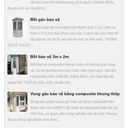
để phù hợp với những vùng cảnh quan của khu đô thị,
khu du lịch và cả những…
Bốt gác bảo vệ
Bốt gác bảo vệ Vinacabin kích thước bao 1.9 x 1.9m và
thân 1.5 x1.5m mái nhọn cao cấp. Cabin này phù hợp để
lắp đặt tại các KCN, khu đô thị mới và nhà máy.. THÔNG
SỐ KỸ THUẬT…
Bốt bảo vệ 2m x 2m
Bốt bảo vệ composite Handy 2x2m có không gian rộng
rãi, đủ kê giường đơn cho nhân viên nghỉ ngơi. Vật liệu
composite cách nhiệt tốt, chống thấm, phù hợp lắp đặt
ngoài trời. Thiết kế chắc chắn, thuận tiện…
Vọng gác bảo vệ bằng composite khung thép
Dòng sản phẩm vọng gác bảo vệ bằng composite kích
thước lớn của HANDY đã được sử dụng phổ biến tại các
nhà máy, cơ quan, khu công nghiệp, khu du lịch. Nhưng
đây là dòng sản phẩm mới được…