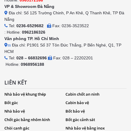
VP & Showroom Đà Nẵng
Địa chỉ: Số 125 Trường Chinh, P An Khê, Q Thanh Khê, TP Đà
Nẵng
Tel:
0236-6529682
Fax: 0236-3523522
: Hotline:
0962186326
Văn phòng TP. Hồ Chí Minh
Địa chỉ: P1901 Số 37 Tôn Đức Thắng, P Bến Nghé, Q1, TP
m
HCM
Tel:
028 – 66832696
Fax: 028 – 22202201
Hotline:
0968956188
LIÊN KẾT
Nhà bảo vệ khung thép
Cabin chốt an ninh
Bốt gác
Cabin bảo vệ
Nhà bảo vệ
Bốt bảo vệ
Chốt gác bằng nhôm kính
Bốt gác cảnh sát
Chòi canh gác
Nhà bảo vệ bằng inox