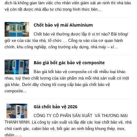
đích là không gian làm việc cho nhân viên giám sát an ninh thì nhà bảo
vệ còn rất được nhà đầu tư chú trọng hình thức bên…
Chốt bảo vệ mái Aluminium
Chốt bảo vệ thường được lắp ở vị trí nào? Bãi trông/
giữ xe của các tòa nhà, tổ chức … Cổng ra vào của cơ quan hành
chính, khu công nghiệp, công trường xây dựng, nhà máy – xí…
Báo giá bốt gác bảo vệ composite
Báo giá bốt bảo vệ composite có rất nhiều loại khác
nhau, tuỳ theo chất lượng của sản phẩm mà mỗi nhà sản xuất có một
giá khác. Dưới đây chúng tôi cung cấp báo giá chốt bảo vệ
composite…
Giá chốt bảo vệ 2026
CÔNG TY CỔ PHẨN SẢN XUẤT VÀ THƯƠNG MẠI
THANH MINH. Là công ty sản xuất và lắp đặt các loại chốt bảo vệ, nhà
chòi canh gác, cabin bảo vệ, bốt gác an ninh bằng khung thép, inox,
nhôm……