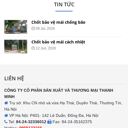
TIN TỨC
Chốt bảo vệ mái chống bão
09 Jul, 2026
Chốt bảo vệ mái cách nhiệt
12 Jun, 2026
LIÊN HỆ
CÔNG TY CỔ PHẦN SẢN XUẤT VÀ THƯƠNG MẠI THANH
MINH
Trụ sở: Khu CN nhỏ và vừa Hạ Thái, Duyên Thái, Thường Tín,
Hà Nội
VP Hà Nội: P401- 142 Lê Duẩn, Đống Đa, Hà Nội
Tel:
84-24-32336012
Fax: 84-24-35162375
Hotline:
0965172166