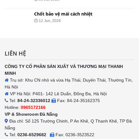
Chốt bảo vệ mái cách nhiệt
12 Jun, 2026
LIÊN HỆ
CÔNG TY CỔ PHẦN SẢN XUẤT VÀ THƯƠNG MẠI THANH
MINH
Trụ sở: Khu CN nhỏ và vừa Hạ Thái, Duyên Thái, Thường Tín,
Hà Nội
VP Hà Nội: P401- 142 Lê Duẩn, Đống Đa, Hà Nội
Tel:
84-24-32336012
Fax: 84-24-35162375
Hotline:
0965172166
VP & Showroom Đà Nẵng
Địa chỉ: Số 125 Trường Chinh, P An Khê, Q Thanh Khê, TP Đà
Nẵng
Tel:
0236-6529682
Fax: 0236-3523522