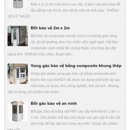
thân 1.5 x1.5m mái nhọn cao cấp. Cabin này phù hợp để
lắp đặt tại các KCN, khu đô thị mới và nhà máy.. THÔNG
SỐ KỸ THUẬT…
Bốt bảo vệ 2m x 2m
Bốt bảo vệ composite Handy 2x2m có không gian rộng
rãi, đủ kê giường đơn cho nhân viên nghỉ ngơi. Vật liệu
composite cách nhiệt tốt, chống thấm, phù hợp lắp đặt
ngoài trời. Thiết kế chắc chắn, thuận tiện…
Vọng gác bảo vệ bằng composite khung thép
Dòng sản phẩm vọng gác bảo vệ bằng composite kích
thước lớn của HANDY đã được sử dụng phổ biến tại các
nhà máy, cơ quan, khu công nghiệp, khu du lịch. Nhưng
đây là dòng sản phẩm mới được…
Bốt gác bảo vệ an ninh
Bốt gác bảo vệ bằng vật FRP cao cấp kích thước 1.9m x
2.3m. Sản phẩm chế tạo chịu được sức gió cấp 9 nên rất
phù hợp để lắp đặt cho vùng ven biển. Dòng sản phẩm
cao cấp…