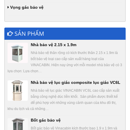
Vọng gác bảo vệ
SẢN PHẨM
Nhà bảo vệ 2.15 x 1.9m
Nhà bảo vệ thân rộng có kích thước thân 2.15 x 1.9m là
bốt bảo vệ loại cao cấp sản xuất hàng loạt của
VINACABIN. Hiện nay ứng với mỗi model nhà bảo vệ có 3
lựa chọn: Lựa chọn…
Nhà bảo vệ lục giác composite lục giác VC6L
Nhà bảo vệ lục giác VINACABIN VC6L cao cấp sản xuất
bằng công nghệ đúc liền khối. Sản phẩm được thiết kế
để phù hợp với những vùng cảnh quan của khu đô thị,
khu du lịch và cả những…
Bốt gác bảo vệ
Bốt gác bảo vệ Vinacabin kích thước bao 1.9 x 1.9m và