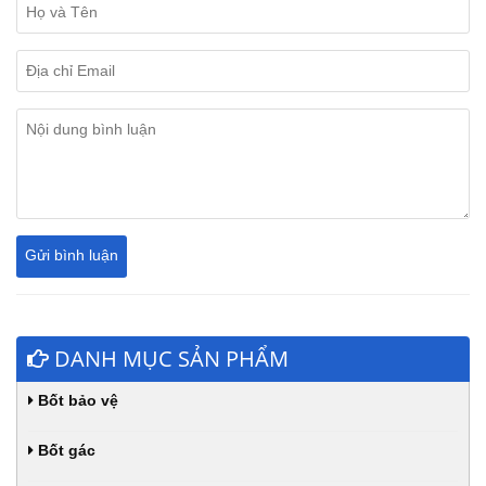
DANH MỤC SẢN PHẨM
Bốt bảo vệ
Bốt gác