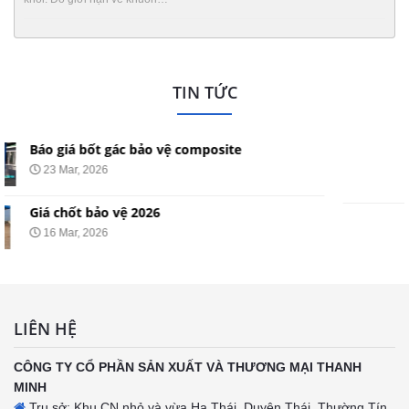
TIN TỨC
Báo gía cabin bảo vệ, chốt an ninh, nhà bảo
vệ|+96 mẫu bốt gác bảo vệ đẹp nhất.
16 Mar, 2026
Chốt bảo vệ mái composite
06 Mar, 2026
LIÊN HỆ
CÔNG TY CỔ PHẦN SẢN XUẤT VÀ THƯƠNG MẠI THANH
MINH
Trụ sở: Khu CN nhỏ và vừa Hạ Thái, Duyên Thái, Thường Tín,