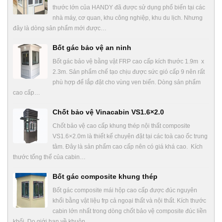
thước lớn của HANDY đã được sử dụng phổ biến tại các
nhà máy, cơ quan, khu công nghiệp, khu du lịch. Nhưng
đây là dòng sản phẩm mới được…
Bốt gác bảo vệ an ninh
Bốt gác bảo vệ bằng vật FRP cao cấp kích thước 1.9m x
2.3m. Sản phẩm chế tạo chịu được sức gió cấp 9 nên rất
phù hợp để lắp đặt cho vùng ven biển. Dòng sản phẩm
cao cấp…
Chốt bảo vệ Vinacabin VS1.6×2.0
Chốt bảo vệ cao cấp khung thép nội thất composite
VS1.6×2.0m là thiết kế chuyên đặt tại các toà cao ốc trung
tâm. Đây là sản phẩm cao cấp nên có giá khá cao. Kích
thước tổng thể của cabin…
Bốt gác composite khung thép
Bốt gác composite mái hộp cao cấp được đúc nguyên
khối bằng vật liệu frp cả ngoại thất và nội thất. Kích thước
cabin lớn nhất trong dòng chốt bảo vệ composite đúc liền
khối. Do giới hạn về khuôn…