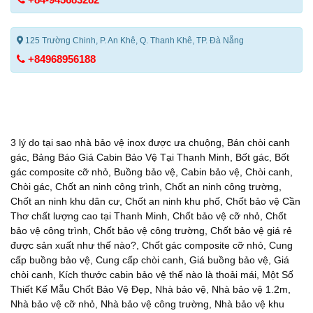
125 Trường Chinh, P. An Khê, Q. Thanh Khê, TP. Đà Nẵng
+84968956188
3 lý do tại sao nhà bảo vệ inox được ưa chuộng
,
Bán chòi canh
gác
,
Bảng Báo Giá Cabin Bảo Vệ Tại Thanh Minh
,
Bốt gác
,
Bốt
gác composite cỡ nhỏ
,
Buồng bảo vệ
,
Cabin bảo vệ
,
Chòi canh
,
Chòi gác
,
Chốt an ninh công trình
,
Chốt an ninh công trường
,
Chốt an ninh khu dân cư
,
Chốt an ninh khu phố
,
Chốt bảo vệ Cần
Thơ chất lượng cao tại Thanh Minh
,
Chốt bảo vệ cỡ nhỏ
,
Chốt
bảo vệ công trình
,
Chốt bảo vệ công trường
,
Chốt bảo vệ giá rẻ
được sản xuất như thế nào?
,
Chốt gác composite cỡ nhỏ
,
Cung
cấp buồng bảo vệ
,
Cung cấp chòi canh
,
Giá buồng bảo vệ
,
Giá
chòi canh
,
Kích thước cabin bảo vệ thế nào là thoải mái
,
Một Số
Thiết Kế Mẫu Chốt Bảo Vệ Đẹp
,
Nhà bảo vệ
,
Nhà bảo vệ 1.2m
,
Nhà bảo vệ cỡ nhỏ
,
Nhà bảo vệ công trường
,
Nhà bảo vệ khu