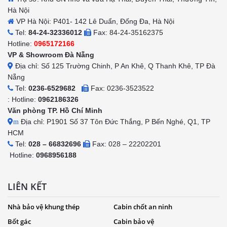
Hà Nội
VP Hà Nội: P401- 142 Lê Duẩn, Đống Đa, Hà Nội
Tel:
84-24-32336012
Fax: 84-24-35162375
Hotline:
0965172166
VP & Showroom Đà Nẵng
Địa chỉ: Số 125 Trường Chinh, P An Khê, Q Thanh Khê, TP Đà
Nẵng
Tel:
0236-6529682
Fax: 0236-3523522
: Hotline:
0962186326
Văn phòng TP. Hồ Chí Minh
Địa chỉ: P1901 Số 37 Tôn Đức Thắng, P Bến Nghé, Q1, TP
m
HCM
Tel:
028 – 66832696
Fax: 028 – 22202201
Hotline:
0968956188
LIÊN KẾT
Nhà bảo vệ khung thép
Cabin chốt an ninh
Bốt gác
Cabin bảo vệ