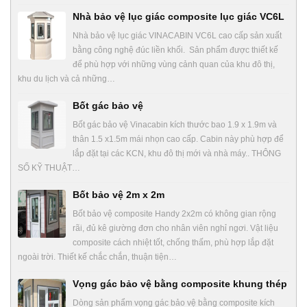
Nhà bảo vệ lục giác composite lục giác VC6L
Nhà bảo vệ lục giác VINACABIN VC6L cao cấp sản xuất
bằng công nghệ đúc liền khối. Sản phẩm được thiết kế
để phù hợp với những vùng cảnh quan của khu đô thị,
khu du lịch và cả những…
Bốt gác bảo vệ
Bốt gác bảo vệ Vinacabin kích thước bao 1.9 x 1.9m và
thân 1.5 x1.5m mái nhọn cao cấp. Cabin này phù hợp để
lắp đặt tại các KCN, khu đô thị mới và nhà máy.. THÔNG
SỐ KỸ THUẬT…
Bốt bảo vệ 2m x 2m
Bốt bảo vệ composite Handy 2x2m có không gian rộng
rãi, đủ kê giường đơn cho nhân viên nghỉ ngơi. Vật liệu
composite cách nhiệt tốt, chống thấm, phù hợp lắp đặt
ngoài trời. Thiết kế chắc chắn, thuận tiện…
Vọng gác bảo vệ bằng composite khung thép
Dòng sản phẩm vọng gác bảo vệ bằng composite kích