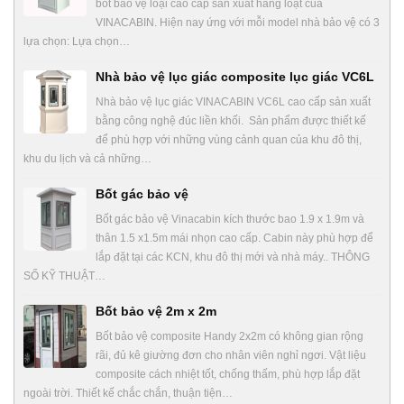
bốt bảo vệ loại cao cấp sản xuất hàng loạt của
VINACABIN. Hiện nay ứng với mỗi model nhà bảo vệ có 3
lựa chọn: Lựa chọn…
Nhà bảo vệ lục giác composite lục giác VC6L
Nhà bảo vệ lục giác VINACABIN VC6L cao cấp sản xuất
bằng công nghệ đúc liền khối. Sản phẩm được thiết kế
để phù hợp với những vùng cảnh quan của khu đô thị,
khu du lịch và cả những…
Bốt gác bảo vệ
Bốt gác bảo vệ Vinacabin kích thước bao 1.9 x 1.9m và
thân 1.5 x1.5m mái nhọn cao cấp. Cabin này phù hợp để
lắp đặt tại các KCN, khu đô thị mới và nhà máy.. THÔNG
SỐ KỸ THUẬT…
Bốt bảo vệ 2m x 2m
Bốt bảo vệ composite Handy 2x2m có không gian rộng
rãi, đủ kê giường đơn cho nhân viên nghỉ ngơi. Vật liệu
composite cách nhiệt tốt, chống thấm, phù hợp lắp đặt
ngoài trời. Thiết kế chắc chắn, thuận tiện…