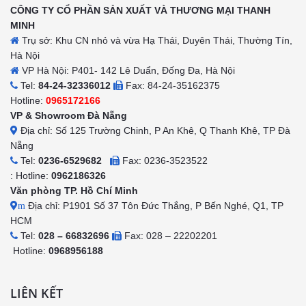
CÔNG TY CỔ PHẦN SẢN XUẤT VÀ THƯƠNG MẠI THANH
MINH
Trụ sở: Khu CN nhỏ và vừa Hạ Thái, Duyên Thái, Thường Tín,
Hà Nội
VP Hà Nội: P401- 142 Lê Duẩn, Đống Đa, Hà Nội
Tel:
84-24-32336012
Fax: 84-24-35162375
Hotline:
0965172166
VP & Showroom Đà Nẵng
Địa chỉ: Số 125 Trường Chinh, P An Khê, Q Thanh Khê, TP Đà
Nẵng
Tel:
0236-6529682
Fax: 0236-3523522
: Hotline:
0962186326
Văn phòng TP. Hồ Chí Minh
Địa chỉ: P1901 Số 37 Tôn Đức Thắng, P Bến Nghé, Q1, TP
m
HCM
Tel:
028 – 66832696
Fax: 028 – 22202201
Hotline:
0968956188
LIÊN KẾT