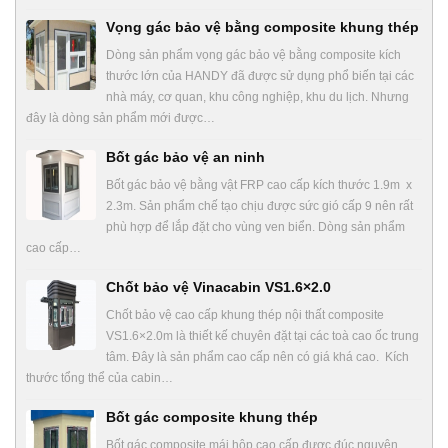
Vọng gác bảo vệ bằng composite khung thép
Dòng sản phẩm vọng gác bảo vệ bằng composite kích
thước lớn của HANDY đã được sử dụng phổ biến tại các
nhà máy, cơ quan, khu công nghiệp, khu du lịch. Nhưng
đây là dòng sản phẩm mới được…
Bốt gác bảo vệ an ninh
Bốt gác bảo vệ bằng vật FRP cao cấp kích thước 1.9m x
2.3m. Sản phẩm chế tạo chịu được sức gió cấp 9 nên rất
phù hợp để lắp đặt cho vùng ven biển. Dòng sản phẩm
cao cấp…
Chốt bảo vệ Vinacabin VS1.6×2.0
Chốt bảo vệ cao cấp khung thép nội thất composite
VS1.6×2.0m là thiết kế chuyên đặt tại các toà cao ốc trung
tâm. Đây là sản phẩm cao cấp nên có giá khá cao. Kích
thước tổng thể của cabin…
Bốt gác composite khung thép
Bốt gác composite mái hộp cao cấp được đúc nguyên