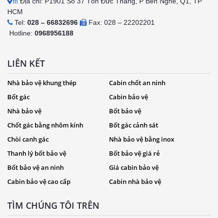
Địa chỉ: P1901 Số 37 Tôn Đức Thắng, P Bến Nghé, Q1, TP
m
HCM
Tel:
028 – 66832696
Fax: 028 – 22202201
Hotline:
0968956188
LIÊN KẾT
Nhà bảo vệ khung thép
Cabin chốt an ninh
Bốt gác
Cabin bảo vệ
Nhà bảo vệ
Bốt bảo vệ
Chốt gác bằng nhôm kính
Bốt gác cảnh sát
Chòi canh gác
Nhà bảo vệ bằng inox
Thanh lý bốt bảo vệ
Bốt bảo vệ giá rẻ
Bốt bảo vệ an ninh
Giá cabin bảo vệ
Cabin bảo vệ cao cấp
Cabin nhà bảo vệ
TÌM CHÚNG TÔI TRÊN