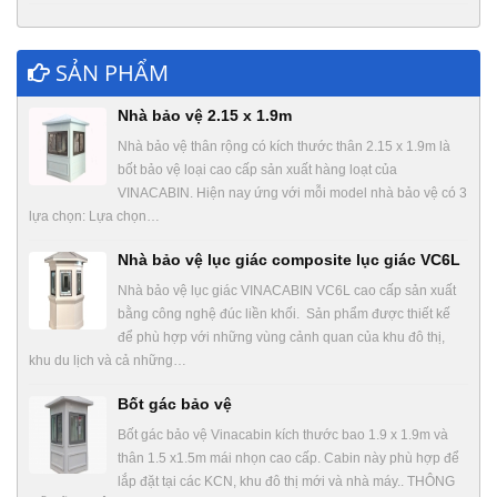
SẢN PHẨM
Nhà bảo vệ 2.15 x 1.9m
Nhà bảo vệ thân rộng có kích thước thân 2.15 x 1.9m là
bốt bảo vệ loại cao cấp sản xuất hàng loạt của
VINACABIN. Hiện nay ứng với mỗi model nhà bảo vệ có 3
lựa chọn: Lựa chọn…
Nhà bảo vệ lục giác composite lục giác VC6L
Nhà bảo vệ lục giác VINACABIN VC6L cao cấp sản xuất
bằng công nghệ đúc liền khối. Sản phẩm được thiết kế
để phù hợp với những vùng cảnh quan của khu đô thị,
khu du lịch và cả những…
Bốt gác bảo vệ
Bốt gác bảo vệ Vinacabin kích thước bao 1.9 x 1.9m và
thân 1.5 x1.5m mái nhọn cao cấp. Cabin này phù hợp để
lắp đặt tại các KCN, khu đô thị mới và nhà máy.. THÔNG