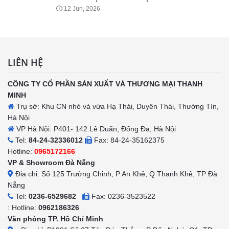
12 Jun, 2026
LIÊN HỆ
CÔNG TY CỔ PHẦN SẢN XUẤT VÀ THƯƠNG MẠI THANH
MINH
Trụ sở: Khu CN nhỏ và vừa Hạ Thái, Duyên Thái, Thường Tín,
Hà Nội
VP Hà Nội: P401- 142 Lê Duẩn, Đống Đa, Hà Nội
Tel:
84-24-32336012
Fax: 84-24-35162375
Hotline:
0965172166
VP & Showroom Đà Nẵng
Địa chỉ: Số 125 Trường Chinh, P An Khê, Q Thanh Khê, TP Đà
Nẵng
Tel:
0236-6529682
Fax: 0236-3523522
: Hotline:
0962186326
Văn phòng TP. Hồ Chí Minh