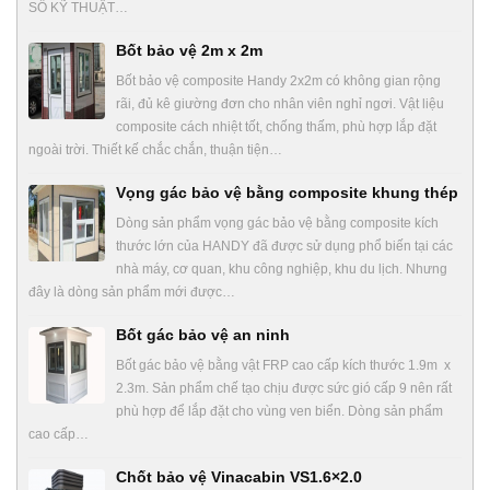
SỐ KỸ THUẬT…
Bốt bảo vệ 2m x 2m
Bốt bảo vệ composite Handy 2x2m có không gian rộng
rãi, đủ kê giường đơn cho nhân viên nghỉ ngơi. Vật liệu
composite cách nhiệt tốt, chống thấm, phù hợp lắp đặt
ngoài trời. Thiết kế chắc chắn, thuận tiện…
Vọng gác bảo vệ bằng composite khung thép
Dòng sản phẩm vọng gác bảo vệ bằng composite kích
thước lớn của HANDY đã được sử dụng phổ biến tại các
nhà máy, cơ quan, khu công nghiệp, khu du lịch. Nhưng
đây là dòng sản phẩm mới được…
Bốt gác bảo vệ an ninh
Bốt gác bảo vệ bằng vật FRP cao cấp kích thước 1.9m x
2.3m. Sản phẩm chế tạo chịu được sức gió cấp 9 nên rất
phù hợp để lắp đặt cho vùng ven biển. Dòng sản phẩm
cao cấp…
Chốt bảo vệ Vinacabin VS1.6×2.0