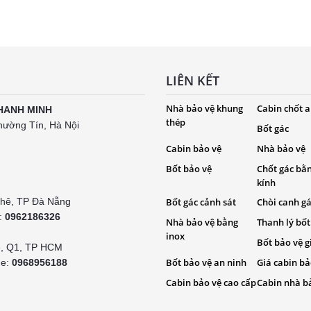
LIÊN KẾT
Nhà bảo vệ khung
Cabin chốt a
HANH MINH
thép
hường Tín, Hà Nội
Bốt gác
Cabin bảo vệ
Nhà bảo vệ
Bốt bảo vệ
Chốt gác bằ
kính
Khê, TP Đà Nẵng
Bốt gác cảnh sát
Chòi canh g
e:
0962186326
Nhà bảo vệ bằng
Thanh lý bốt
inox
Bốt bảo vệ g
é, Q1, TP HCM
Bốt bảo vệ an ninh
Giá cabin bả
ne:
0968956188
Cabin bảo vệ cao cấp
Cabin nhà b