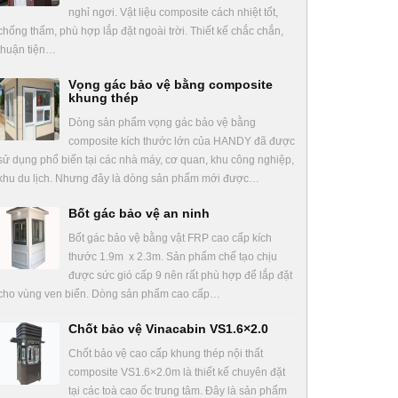
nghỉ ngơi. Vật liệu composite cách nhiệt tốt,
chống thấm, phù hợp lắp đặt ngoài trời. Thiết kế chắc chắn,
thuận tiện…
Vọng gác bảo vệ bằng composite
khung thép
Dòng sản phẩm vọng gác bảo vệ bằng
composite kích thước lớn của HANDY đã được
sử dụng phổ biến tại các nhà máy, cơ quan, khu công nghiệp,
khu du lịch. Nhưng đây là dòng sản phẩm mới được…
Bốt gác bảo vệ an ninh
Bốt gác bảo vệ bằng vật FRP cao cấp kích
thước 1.9m x 2.3m. Sản phẩm chế tạo chịu
được sức gió cấp 9 nên rất phù hợp để lắp đặt
cho vùng ven biển. Dòng sản phẩm cao cấp…
Chốt bảo vệ Vinacabin VS1.6×2.0
Chốt bảo vệ cao cấp khung thép nội thất
composite VS1.6×2.0m là thiết kế chuyên đặt
tại các toà cao ốc trung tâm. Đây là sản phẩm