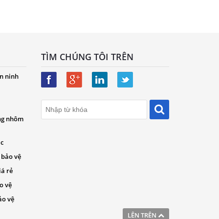
TÌM CHÚNG TÔI TRÊN
n ninh
ng nhôm
ác
 bảo vệ
iá rẻ
o vệ
ảo vệ
LÊN TRÊN