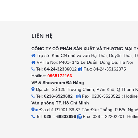
h
LIÊN HỆ
CÔNG TY CỔ PHẦN SẢN XUẤT VÀ THƯƠNG MẠI T
Trụ sở: Khu CN nhỏ và vừa Hạ Thái, Duyên Thái, T
VP Hà Nội: P401- 142 Lê Duẩn, Đống Đa, Hà Nội
Tel:
84-24-32336012
Fax: 84-24-35162375
Hotline:
0965172166
VP & Showroom Đà Nẵng
Địa chỉ: Số 125 Trường Chinh, P An Khê, Q Thanh 
Tel:
0236-6529682
Fax: 0236-3523522 : Hotlin
Văn phòng TP. Hồ Chí Minh
Địa chỉ: P1901 Số 37 Tôn Đức Thắng, P Bến Ngh
m
Tel:
028 – 66832696
Fax: 028 – 22202201 Hotli