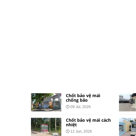
ệ dành cho
Chốt bảo vệ mái
và khu đô
chống bão
09 Jul, 2026
026
Chốt bảo vệ mái cách
vệ bằng tôn
nhiệt
Công Báo
12 Jun, 2026
t Tại 34