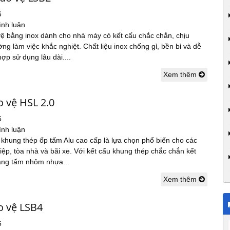
6
ình luận
vệ bằng inox dành cho nhà máy có kết cấu chắc chắn, chịu
ng làm việc khắc nghiệt. Chất liệu inox chống gỉ, bền bỉ và dễ
hợp sử dụng lâu dài....
Xem thêm
o vệ HSL 2.0
6
ình luận
 khung thép ốp tấm Alu cao cấp là lựa chọn phổ biến cho các
ệp, tòa nhà và bãi xe. Với kết cấu khung thép chắc chắn kết
ằng tấm nhôm nhựa...
Xem thêm
o vệ LSB4
6