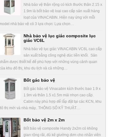
Nhà bảo vệ thân rộng có kích thước thân 2.15 x
1.9m là bốt bảo vệ loại cao cấp sản xuất hàng
loạt của VINACABIN. Hiện nay ứng với mỗi
model nhà bảo vệ có 3 lựa chọn: Lựa chọn…
Nhà bảo vệ lục giác composite lục
giác VC6L
Nhà bảo vệ lục giác VINACABIN VC6L cao cấp
sản xuất bằng công nghệ đúc liền khối. Sản
phẩm được thiết kế để phù hợp với những vùng cảnh quan
của khu đô thị, khu du lịch và cả những…
Bốt gác bảo vệ
Bốt gác bảo vệ Vinacabin kích thước bao 1.9 x
1.9m và thân 1.5 x1.5m mái nhọn cao cấp.
Cabin này phù hợp để lắp đặt tại các KCN, khu
đô thị mới và nhà máy.. THÔNG SỐ KỸ THUẬT…
Bốt bảo vệ 2m x 2m
Bốt bảo vệ composite Handy 2x2m có không
gian rộng rãi, đủ kê giường đơn cho nhân viên