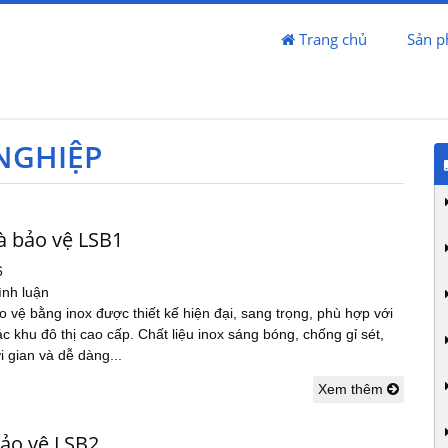
Trang chủ
Sản 
NGHIỆP
à bảo vệ LSB1
6
ình luận
 vệ bằng inox được thiết kế hiện đại, sang trọng, phù hợp với
c khu đô thị cao cấp. Chất liệu inox sáng bóng, chống gỉ sét,
i gian và dễ dàng...
Xem thêm
bảo vệ LSB2