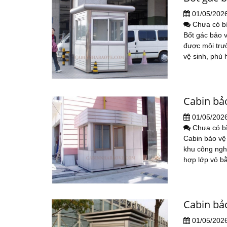
01/05/202
Chưa có b
Bốt gác bảo 
được môi trườ
vệ sinh, phù 
Cabin bả
01/05/202
Chưa có b
Cabin bảo vệ
khu công nghi
hợp lớp vỏ b
Cabin bả
01/05/202