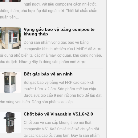
nghỉ ngơi. Vật liệu composite cách nhiệt tốt,
chống thấm, phù hợp lắp đặt ngoài trời. Thiết kế chắc chắn,
thuận tiện…
Vọng gác bảo vệ bằng composite
khung thép
Dòng sản phẩm vọng gác bảo vệ bằng
composite kích thước lớn của HANDY đã được
sử dụng phổ biến tại các nhà máy, cơ quan, khu công nghiệp,
khu du lịch. Nhưng đây là dòng sản phẩm mới được…
Bốt gác bảo vệ an ninh
Bốt gác bảo vệ bằng vật FRP cao cấp kích
thước 1.9m x 2.3m. Sản phẩm chế tạo chịu
được sức gió cấp 9 nên rất phù hợp để lắp đặt
cho vùng ven biển. Dòng sản phẩm cao cấp…
Chốt bảo vệ Vinacabin VS1.6×2.0
Chốt bảo vệ cao cấp khung thép nội thất
composite VS1.6×2.0m là thiết kế chuyên đặt
tại các toà cao ốc trung tâm. Đây là sản phẩm