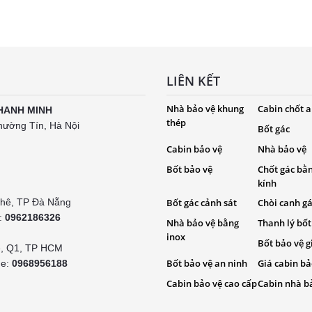
LIÊN KẾT
Nhà bảo vệ khung
Cabin chốt a
HANH MINH
thép
hường Tín, Hà Nội
Bốt gác
Cabin bảo vệ
Nhà bảo vệ
Bốt bảo vệ
Chốt gác bằ
kính
Khê, TP Đà Nẵng
Bốt gác cảnh sát
Chòi canh g
e:
0962186326
Nhà bảo vệ bằng
Thanh lý bốt
inox
Bốt bảo vệ g
é, Q1, TP HCM
Bốt bảo vệ an ninh
Giá cabin bả
ne:
0968956188
Cabin bảo vệ cao cấp
Cabin nhà b