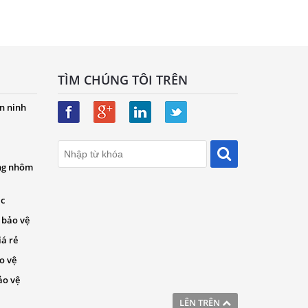
TÌM CHÚNG TÔI TRÊN
n ninh
ng nhôm
ác
 bảo vệ
iá rẻ
o vệ
ảo vệ
LÊN TRÊN