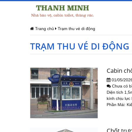
Trang chủ
Trạm thu vé di động
TRẠM THU VÉ DI ĐỘNG
Cabin ch
01/05/202
Chưa có b
Diện tích 1,5
kính chịu l
Phần Mái: Ki
Chốt trự