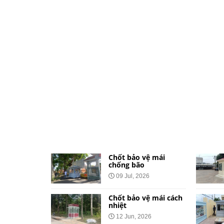
ệ dành cho
Chốt bảo vệ mái
và khu đô
chống bão
09 Jul, 2026
026
Chốt bảo vệ mái cách
vệ bằng tôn
nhiệt
Công Báo
12 Jun, 2026
t Tại 34