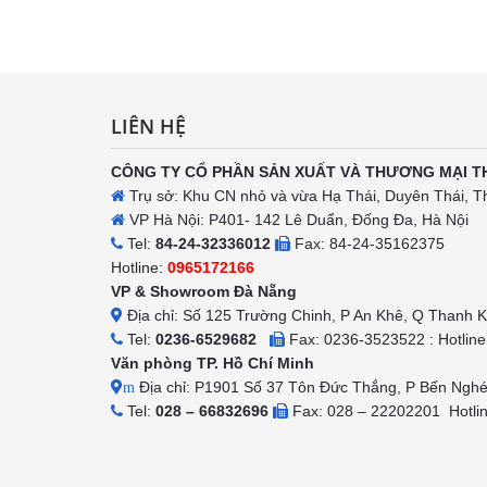
h
LIÊN HỆ
CÔNG TY CỔ PHẦN SẢN XUẤT VÀ THƯƠNG MẠI T
Trụ sở: Khu CN nhỏ và vừa Hạ Thái, Duyên Thái, T
VP Hà Nội: P401- 142 Lê Duẩn, Đống Đa, Hà Nội
Tel:
84-24-32336012
Fax: 84-24-35162375
Hotline:
0965172166
VP & Showroom Đà Nẵng
Địa chỉ: Số 125 Trường Chinh, P An Khê, Q Thanh 
Tel:
0236-6529682
Fax: 0236-3523522 : Hotlin
Văn phòng TP. Hồ Chí Minh
Địa chỉ: P1901 Số 37 Tôn Đức Thắng, P Bến Ngh
m
Tel:
028 – 66832696
Fax: 028 – 22202201 Hotli