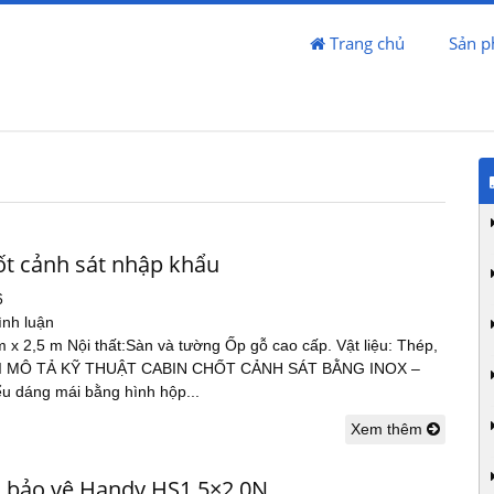
Trang chủ
Sản 
ốt cảnh sát nhập khẩu
6
ình luận
m x 2,5 m Nội thất:Sàn và tường Ốp gỗ cao cấp. Vật liệu: Thép,
ực I MÔ TẢ KỸ THUẬT CABIN CHỐT CẢNH SÁT BẰNG INOX –
ểu dáng mái bằng hình hộp...
Xem thêm
c bảo vệ Handy HS1.5×2.0N