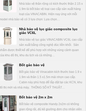
Nhà bảo vệ thân rộng có kích thước thân 2.15 x
1.9m là bốt bảo vệ loại cao cấp sản xuất hàng
loạt của VINACABIN. Hiện nay ứng với mỗi
model nhà bảo vệ có 3 lựa chọn: Lựa chọn…
Nhà bảo vệ lục giác composite lục
giác VC6L
Nhà bảo vệ lục giác VINACABIN VC6L cao cấp
sản xuất bằng công nghệ đúc liền khối. Sản
phẩm được thiết kế để phù hợp với những vùng cảnh quan
của khu đô thị, khu du lịch và cả những…
Bốt gác bảo vệ
Bốt gác bảo vệ Vinacabin kích thước bao 1.9 x
1.9m và thân 1.5 x1.5m mái nhọn cao cấp.
Cabin này phù hợp để lắp đặt tại các KCN, khu
đô thị mới và nhà máy.. THÔNG SỐ KỸ THUẬT…
Bốt bảo vệ 2m x 2m
Bốt bảo vệ composite Handy 2x2m có không
gian rộng rãi, đủ kê giường đơn cho nhân viên