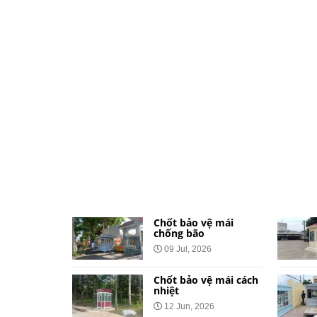
ệ dành cho
Chốt bảo vệ mái
và khu đô
chống bão
09 Jul, 2026
026
Chốt bảo vệ mái cách
vệ bằng tôn
nhiệt
Công Báo
12 Jun, 2026
t Tại 34