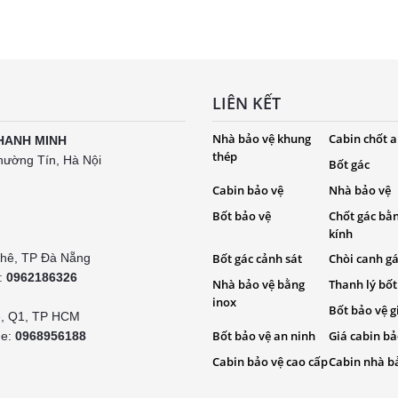
LIÊN KẾT
Nhà bảo vệ khung
Cabin chốt a
HANH MINH
thép
hường Tín, Hà Nội
Bốt gác
Cabin bảo vệ
Nhà bảo vệ
Bốt bảo vệ
Chốt gác bằ
kính
Khê, TP Đà Nẵng
Bốt gác cảnh sát
Chòi canh g
e:
0962186326
Nhà bảo vệ bằng
Thanh lý bốt
inox
Bốt bảo vệ g
é, Q1, TP HCM
Bốt bảo vệ an ninh
Giá cabin bả
ne:
0968956188
Cabin bảo vệ cao cấp
Cabin nhà b