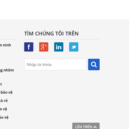
TÌM CHÚNG TÔI TRÊN
n ninh
ng nhôm
ác
 bảo vệ
iá rẻ
o vệ
ảo vệ
LÊN TRÊN