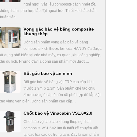
nghỉ ngơi. Vật liệu composite cách nhiệt tốt,
chống thấm, phù hợp lắp đặt ngoài trời. Thiết kế chắc chắn,
thuận tiện…
Vọng gác bảo vệ bằng composite
khung thép
Dòng sản phẩm vọng gác bảo vệ bằng
composite kích thước lớn của HANDY đã được
sử dụng phổ biến tại các nhà máy, cơ quan, khu công nghiệp,
khu du lịch. Nhưng đây là dòng sản phẩm mới được…
Bốt gác bảo vệ an ninh
Bốt gác bảo vệ bằng vật FRP cao cấp kích
thước 1.9m x 2.3m. Sản phẩm chế tạo chịu
được sức gió cấp 9 nên rất phù hợp để lắp đặt
cho vùng ven biển. Dòng sản phẩm cao cấp…
Chốt bảo vệ Vinacabin VS1.6×2.0
Chốt bảo vệ cao cấp khung thép nội thất
composite VS1.6×2.0m là thiết kế chuyên đặt
tại các toà cao ốc trung tâm. Đây là sản phẩm