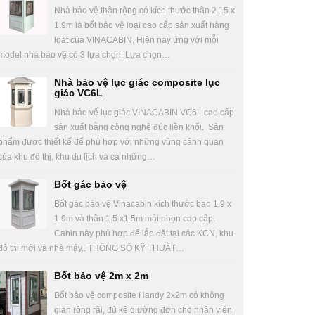
Nhà bảo vệ thân rộng có kích thước thân 2.15 x
1.9m là bốt bảo vệ loại cao cấp sản xuất hàng
loạt của VINACABIN. Hiện nay ứng với mỗi
model nhà bảo vệ có 3 lựa chọn: Lựa chọn…
Nhà bảo vệ lục giác composite lục
giác VC6L
Nhà bảo vệ lục giác VINACABIN VC6L cao cấp
sản xuất bằng công nghệ đúc liền khối. Sản
phẩm được thiết kế để phù hợp với những vùng cảnh quan
của khu đô thị, khu du lịch và cả những…
Bốt gác bảo vệ
Bốt gác bảo vệ Vinacabin kích thước bao 1.9 x
1.9m và thân 1.5 x1.5m mái nhọn cao cấp.
Cabin này phù hợp để lắp đặt tại các KCN, khu
đô thị mới và nhà máy.. THÔNG SỐ KỸ THUẬT…
Bốt bảo vệ 2m x 2m
Bốt bảo vệ composite Handy 2x2m có không
gian rộng rãi, đủ kê giường đơn cho nhân viên