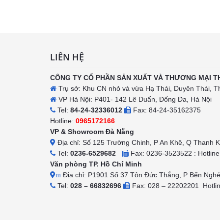
h
LIÊN HỆ
CÔNG TY CỔ PHẦN SẢN XUẤT VÀ THƯƠNG MẠI T
Trụ sở: Khu CN nhỏ và vừa Hạ Thái, Duyên Thái, T
VP Hà Nội: P401- 142 Lê Duẩn, Đống Đa, Hà Nội
Tel:
84-24-32336012
Fax: 84-24-35162375
Hotline:
0965172166
VP & Showroom Đà Nẵng
Địa chỉ: Số 125 Trường Chinh, P An Khê, Q Thanh 
Tel:
0236-6529682
Fax: 0236-3523522 : Hotlin
Văn phòng TP. Hồ Chí Minh
Địa chỉ: P1901 Số 37 Tôn Đức Thắng, P Bến Ngh
m
Tel:
028 – 66832696
Fax: 028 – 22202201 Hotli