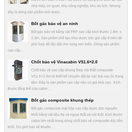
nhà máy, cơ quan, khu công nghiệp, khu du lịch. Nhưng
đây là dòng sản phẩm mới được…
Bốt gác bảo vệ an ninh
Bốt gác bảo vệ bằng vật FRP cao cấp kích thước 1.9m x
2.3m. Sản phẩm chế tạo chịu được sức gió cấp 9 nên rất
phù hợp để lắp đặt cho vùng ven biển. Dòng sản phẩm
cao cấp…
Chốt bảo vệ Vinacabin VS1.6×2.0
Chốt bảo vệ cao cấp khung thép nội thất composite
VS1.6×2.0m là thiết kế chuyên đặt tại các toà cao ốc trung
tâm. Đây là sản phẩm cao cấp nên có giá khá cao. Kích
thước tổng thể của cabin…
Bốt gác composite khung thép
Bốt gác composite mái hộp cao cấp được đúc nguyên
khối bằng vật liệu frp cả ngoại thất và nội thất. Kích thước
cabin lớn nhất trong dòng chốt bảo vệ composite đúc liền
khối. Do giới hạn về khuôn…