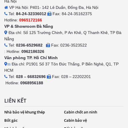
Hà Nội
VP Hà Nội: P401- 142 Lê Duẩn, Đống Đa, Hà Nội
Tel:
84-24-32336012
Fax: 84-24-35162375
Hotline:
0965172166
VP & Showroom Đà Nẵng
Địa chỉ: Số 125 Trường Chinh, P An Khê, Q Thanh Khê, TP Đà
Nẵng
Tel:
0236-6529682
Fax: 0236-3523522
: Hotline:
0962186326
Văn phòng TP. Hồ Chí Minh
Địa chỉ: P1901 Số 37 Tôn Đức Thắng, P Bến Nghé, Q1, TP
m
HCM
Tel:
028 – 66832696
Fax: 028 – 22202201
Hotline:
0968956188
LIÊN KẾT
Nhà bảo vệ khung thép
Cabin chốt an ninh
Bốt gác
Cabin bảo vệ