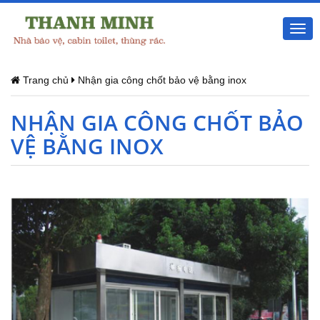
Togg
navi
Trang chủ
Nhận gia công chốt bảo vệ bằng inox
NHẬN GIA CÔNG CHỐT BẢO
VỆ BẰNG INOX