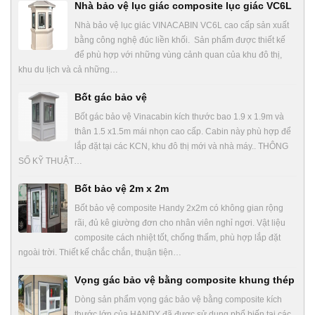
Nhà bảo vệ lục giác composite lục giác VC6L
Nhà bảo vệ lục giác VINACABIN VC6L cao cấp sản xuất
bằng công nghệ đúc liền khối. Sản phẩm được thiết kế
để phù hợp với những vùng cảnh quan của khu đô thị,
khu du lịch và cả những…
Bốt gác bảo vệ
Bốt gác bảo vệ Vinacabin kích thước bao 1.9 x 1.9m và
thân 1.5 x1.5m mái nhọn cao cấp. Cabin này phù hợp để
lắp đặt tại các KCN, khu đô thị mới và nhà máy.. THÔNG
SỐ KỸ THUẬT…
Bốt bảo vệ 2m x 2m
Bốt bảo vệ composite Handy 2x2m có không gian rộng
rãi, đủ kê giường đơn cho nhân viên nghỉ ngơi. Vật liệu
composite cách nhiệt tốt, chống thấm, phù hợp lắp đặt
ngoài trời. Thiết kế chắc chắn, thuận tiện…
Vọng gác bảo vệ bằng composite khung thép
Dòng sản phẩm vọng gác bảo vệ bằng composite kích
thước lớn của HANDY đã được sử dụng phổ biến tại các