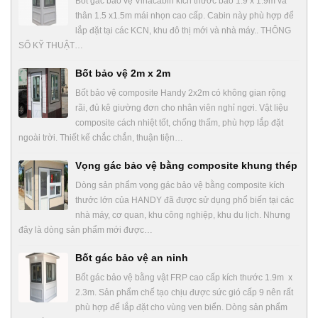
Bốt gác bảo vệ Vinacabin kích thước bao 1.9 x 1.9m và
thân 1.5 x1.5m mái nhọn cao cấp. Cabin này phù hợp để
lắp đặt tại các KCN, khu đô thị mới và nhà máy.. THÔNG
SỐ KỸ THUẬT…
Bốt bảo vệ 2m x 2m
Bốt bảo vệ composite Handy 2x2m có không gian rộng
rãi, đủ kê giường đơn cho nhân viên nghỉ ngơi. Vật liệu
composite cách nhiệt tốt, chống thấm, phù hợp lắp đặt
ngoài trời. Thiết kế chắc chắn, thuận tiện…
Vọng gác bảo vệ bằng composite khung thép
Dòng sản phẩm vọng gác bảo vệ bằng composite kích
thước lớn của HANDY đã được sử dụng phổ biến tại các
nhà máy, cơ quan, khu công nghiệp, khu du lịch. Nhưng
đây là dòng sản phẩm mới được…
Bốt gác bảo vệ an ninh
Bốt gác bảo vệ bằng vật FRP cao cấp kích thước 1.9m x
2.3m. Sản phẩm chế tạo chịu được sức gió cấp 9 nên rất
phù hợp để lắp đặt cho vùng ven biển. Dòng sản phẩm