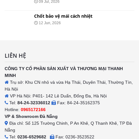
09 Jul, 2026
Chốt bảo vệ mái cách nhiệt
12 Jun, 2026
LIÊN HỆ
CÔNG TY CỔ PHẦN SẢN XUẤT VÀ THƯƠNG MẠI THANH
MINH
Trụ sở: Khu CN nhỏ và vừa Hạ Thái, Duyên Thái, Thường Tín,
Hà Nội
VP Hà Nội: P401- 142 Lê Duẩn, Đống Đa, Hà Nội
Tel:
84-24-32336012
Fax: 84-24-35162375
Hotline:
0965172166
VP & Showroom Đà Nẵng
Địa chỉ: Số 125 Trường Chinh, P An Khê, Q Thanh Khê, TP Đà
Nẵng
Tel:
0236-6529682
Fax: 0236-3523522