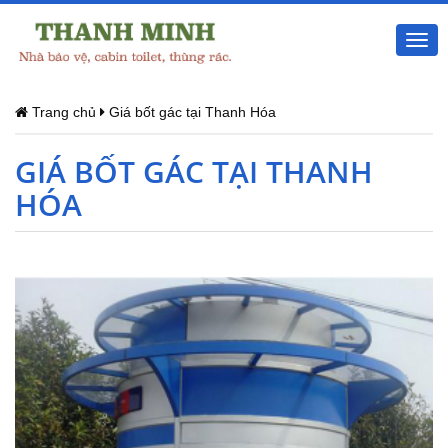
Togg
navi
Trang chủ
Giá bốt gác tại Thanh Hóa
GIÁ BỐT GÁC TẠI THANH
HÓA