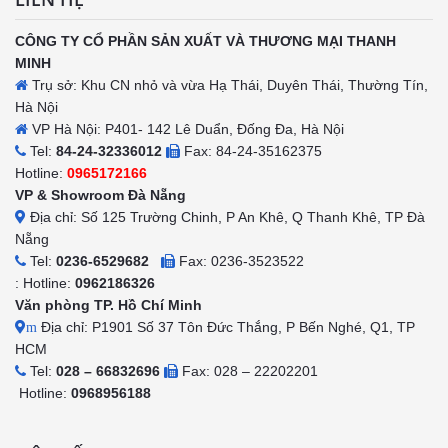
CÔNG TY CỔ PHẦN SẢN XUẤT VÀ THƯƠNG MẠI THANH
MINH
Trụ sở: Khu CN nhỏ và vừa Hạ Thái, Duyên Thái, Thường Tín,
Hà Nội
VP Hà Nội: P401- 142 Lê Duẩn, Đống Đa, Hà Nội
Tel:
84-24-32336012
Fax: 84-24-35162375
Hotline:
0965172166
VP & Showroom Đà Nẵng
Địa chỉ: Số 125 Trường Chinh, P An Khê, Q Thanh Khê, TP Đà
Nẵng
Tel:
0236-6529682
Fax: 0236-3523522
: Hotline:
0962186326
Văn phòng TP. Hồ Chí Minh
Địa chỉ: P1901 Số 37 Tôn Đức Thắng, P Bến Nghé, Q1, TP
m
HCM
Tel:
028 – 66832696
Fax: 028 – 22202201
Hotline:
0968956188