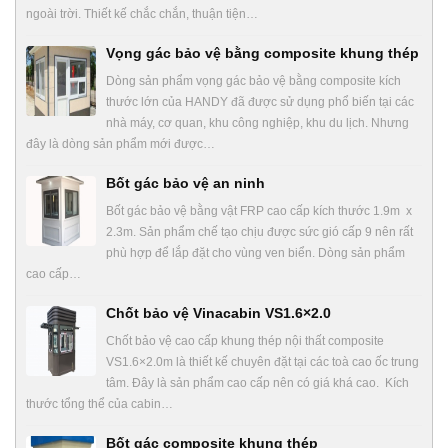
ngoài trời. Thiết kế chắc chắn, thuận tiện…
Vọng gác bảo vệ bằng composite khung thép
Dòng sản phẩm vọng gác bảo vệ bằng composite kích
thước lớn của HANDY đã được sử dụng phổ biến tại các
nhà máy, cơ quan, khu công nghiệp, khu du lịch. Nhưng
đây là dòng sản phẩm mới được…
Bốt gác bảo vệ an ninh
Bốt gác bảo vệ bằng vật FRP cao cấp kích thước 1.9m x
2.3m. Sản phẩm chế tạo chịu được sức gió cấp 9 nên rất
phù hợp để lắp đặt cho vùng ven biển. Dòng sản phẩm
cao cấp…
Chốt bảo vệ Vinacabin VS1.6×2.0
Chốt bảo vệ cao cấp khung thép nội thất composite
VS1.6×2.0m là thiết kế chuyên đặt tại các toà cao ốc trung
tâm. Đây là sản phẩm cao cấp nên có giá khá cao. Kích
thước tổng thể của cabin…
Bốt gác composite khung thép