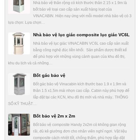
Nhà bảo vệ thân rộng có kích thước thân 2.15 x 1.9m là
bốt bảo vệ loại cao cấp sản xuất hàng loạt của
VINACABIN. Hiện nay ứng với mỗi model nhà bảo vệ có 3
lựa chọn: Lựa chọn…
Nhà bảo vệ lục giác composite lục giác VC6L
Nhà bảo vệ lục giác VINACABIN VC6L cao cấp sản xuất
bằng công nghệ đúc liền khối. Sản phẩm được thiết kế
để phù hợp với những vùng cảnh quan của khu đô thị,
khu du lịch và cả những…
Bốt gác bảo vệ
Bốt gác bảo vệ Vinacabin kích thước bao 1.9 x 1.9m và
thân 1.5 x1.5m mái nhọn cao cấp. Cabin này phù hợp để
lắp đặt tại các KCN, khu đô thị mới và nhà máy.. THÔNG
SỐ KỸ THUẬT…
Bốt bảo vệ 2m x 2m
Bốt bảo vệ composite Handy 2x2m có không gian rộng
rãi, đủ kê giường đơn cho nhân viên nghỉ ngơi. Vật liệu
composite cách nhiệt tốt, chống thấm, phù hợp lắp đặt