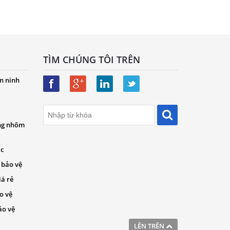
TÌM CHÚNG TÔI TRÊN
n ninh
ng nhôm
ác
 bảo vệ
iá rẻ
o vệ
ảo vệ
LÊN TRÊN