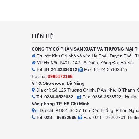
h
LIÊN HỆ
CÔNG TY CỔ PHẦN SẢN XUẤT VÀ THƯƠNG MẠI T
Trụ sở: Khu CN nhỏ và vừa Hạ Thái, Duyên Thái, T
VP Hà Nội: P401- 142 Lê Duẩn, Đống Đa, Hà Nội
Tel:
84-24-32336012
Fax: 84-24-35162375
Hotline:
0965172166
VP & Showroom Đà Nẵng
Địa chỉ: Số 125 Trường Chinh, P An Khê, Q Thanh 
Tel:
0236-6529682
Fax: 0236-3523522 : Hotlin
Văn phòng TP. Hồ Chí Minh
Địa chỉ: P1901 Số 37 Tôn Đức Thắng, P Bến Ngh
m
Tel:
028 – 66832696
Fax: 028 – 22202201 Hotli