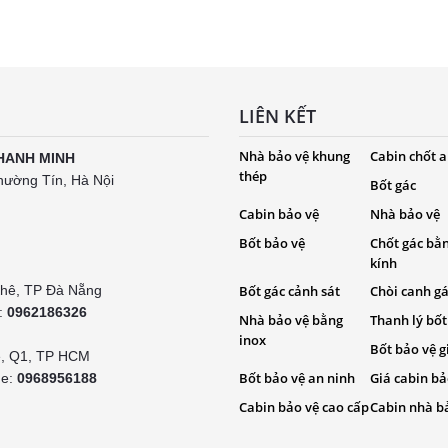
LIÊN KẾT
Nhà bảo vệ khung
Cabin chốt a
HANH MINH
thép
hường Tín, Hà Nội
Bốt gác
Cabin bảo vệ
Nhà bảo vệ
Bốt bảo vệ
Chốt gác bằ
kính
Khê, TP Đà Nẵng
Bốt gác cảnh sát
Chòi canh g
e:
0962186326
Nhà bảo vệ bằng
Thanh lý bốt
inox
Bốt bảo vệ g
é, Q1, TP HCM
Bốt bảo vệ an ninh
Giá cabin bả
ne:
0968956188
Cabin bảo vệ cao cấp
Cabin nhà b