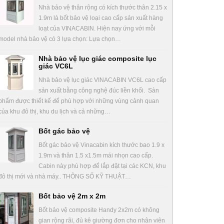
Nhà bảo vệ thân rộng có kích thước thân 2.15 x
1.9m là bốt bảo vệ loại cao cấp sản xuất hàng
loạt của VINACABIN. Hiện nay ứng với mỗi
model nhà bảo vệ có 3 lựa chọn: Lựa chọn…
Nhà bảo vệ lục giác composite lục
giác VC6L
Nhà bảo vệ lục giác VINACABIN VC6L cao cấp
sản xuất bằng công nghệ đúc liền khối. Sản
phẩm được thiết kế để phù hợp với những vùng cảnh quan
của khu đô thị, khu du lịch và cả những…
Bốt gác bảo vệ
Bốt gác bảo vệ Vinacabin kích thước bao 1.9 x
1.9m và thân 1.5 x1.5m mái nhọn cao cấp.
Cabin này phù hợp để lắp đặt tại các KCN, khu
đô thị mới và nhà máy.. THÔNG SỐ KỸ THUẬT…
Bốt bảo vệ 2m x 2m
Bốt bảo vệ composite Handy 2x2m có không
gian rộng rãi, đủ kê giường đơn cho nhân viên