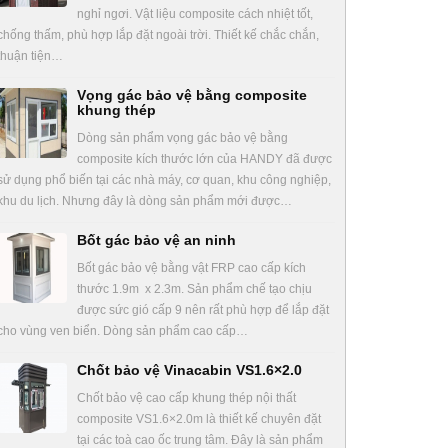
nghỉ ngơi. Vật liệu composite cách nhiệt tốt,
chống thấm, phù hợp lắp đặt ngoài trời. Thiết kế chắc chắn,
thuận tiện…
Vọng gác bảo vệ bằng composite
khung thép
Dòng sản phẩm vọng gác bảo vệ bằng
composite kích thước lớn của HANDY đã được
sử dụng phổ biến tại các nhà máy, cơ quan, khu công nghiệp,
khu du lịch. Nhưng đây là dòng sản phẩm mới được…
Bốt gác bảo vệ an ninh
Bốt gác bảo vệ bằng vật FRP cao cấp kích
thước 1.9m x 2.3m. Sản phẩm chế tạo chịu
được sức gió cấp 9 nên rất phù hợp để lắp đặt
cho vùng ven biển. Dòng sản phẩm cao cấp…
Chốt bảo vệ Vinacabin VS1.6×2.0
Chốt bảo vệ cao cấp khung thép nội thất
composite VS1.6×2.0m là thiết kế chuyên đặt
tại các toà cao ốc trung tâm. Đây là sản phẩm