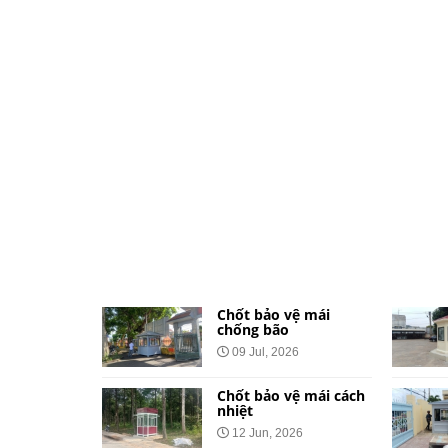
ệ dành cho
Chốt bảo vệ mái
và khu đô
chống bão
09 Jul, 2026
026
Chốt bảo vệ mái cách
vệ bằng tôn
nhiệt
Công Báo
12 Jun, 2026
t Tại 34