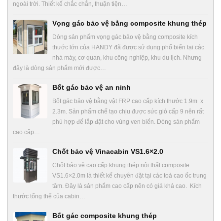
ngoài trời. Thiết kế chắc chắn, thuận tiện…
Vọng gác bảo vệ bằng composite khung thép
Dòng sản phẩm vọng gác bảo vệ bằng composite kích
thước lớn của HANDY đã được sử dụng phổ biến tại các
nhà máy, cơ quan, khu công nghiệp, khu du lịch. Nhưng
đây là dòng sản phẩm mới được…
Bốt gác bảo vệ an ninh
Bốt gác bảo vệ bằng vật FRP cao cấp kích thước 1.9m x
2.3m. Sản phẩm chế tạo chịu được sức gió cấp 9 nên rất
phù hợp để lắp đặt cho vùng ven biển. Dòng sản phẩm
cao cấp…
Chốt bảo vệ Vinacabin VS1.6×2.0
Chốt bảo vệ cao cấp khung thép nội thất composite
VS1.6×2.0m là thiết kế chuyên đặt tại các toà cao ốc trung
tâm. Đây là sản phẩm cao cấp nên có giá khá cao. Kích
thước tổng thể của cabin…
Bốt gác composite khung thép