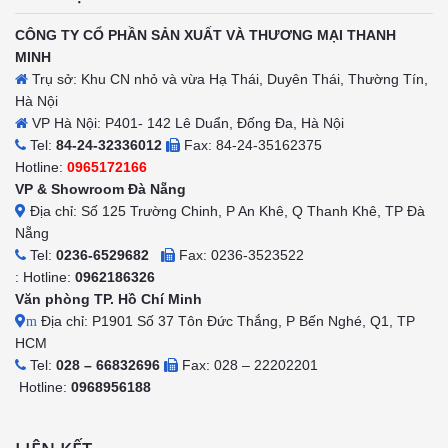
CÔNG TY CỔ PHẦN SẢN XUẤT VÀ THƯƠNG MẠI THANH
MINH
Trụ sở: Khu CN nhỏ và vừa Hạ Thái, Duyên Thái, Thường Tín,
Hà Nội
VP Hà Nội: P401- 142 Lê Duẩn, Đống Đa, Hà Nội
Tel:
84-24-32336012
Fax: 84-24-35162375
Hotline:
0965172166
VP & Showroom Đà Nẵng
Địa chỉ: Số 125 Trường Chinh, P An Khê, Q Thanh Khê, TP Đà
Nẵng
Tel:
0236-6529682
Fax: 0236-3523522
: Hotline:
0962186326
Văn phòng TP. Hồ Chí Minh
Địa chỉ: P1901 Số 37 Tôn Đức Thắng, P Bến Nghé, Q1, TP
m
HCM
Tel:
028 – 66832696
Fax: 028 – 22202201
Hotline:
0968956188