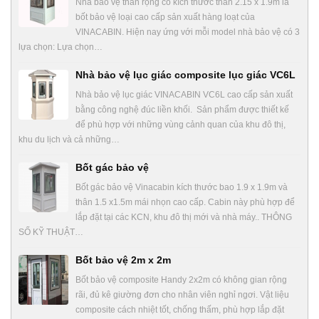
Nhà bảo vệ thân rộng có kích thước thân 2.15 x 1.9m là
bốt bảo vệ loại cao cấp sản xuất hàng loạt của
VINACABIN. Hiện nay ứng với mỗi model nhà bảo vệ có 3
lựa chọn: Lựa chọn…
Nhà bảo vệ lục giác composite lục giác VC6L
Nhà bảo vệ lục giác VINACABIN VC6L cao cấp sản xuất
bằng công nghệ đúc liền khối. Sản phẩm được thiết kế
để phù hợp với những vùng cảnh quan của khu đô thị,
khu du lịch và cả những…
Bốt gác bảo vệ
Bốt gác bảo vệ Vinacabin kích thước bao 1.9 x 1.9m và
thân 1.5 x1.5m mái nhọn cao cấp. Cabin này phù hợp để
lắp đặt tại các KCN, khu đô thị mới và nhà máy.. THÔNG
SỐ KỸ THUẬT…
Bốt bảo vệ 2m x 2m
Bốt bảo vệ composite Handy 2x2m có không gian rộng
rãi, đủ kê giường đơn cho nhân viên nghỉ ngơi. Vật liệu
composite cách nhiệt tốt, chống thấm, phù hợp lắp đặt