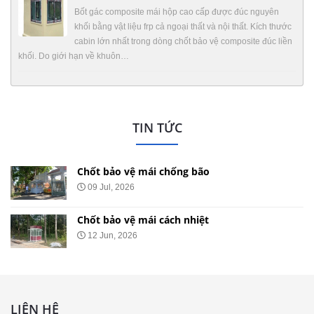
Bốt gác composite mái hộp cao cấp được đúc nguyên
khối bằng vật liệu frp cả ngoại thất và nội thất. Kích thước
cabin lớn nhất trong dòng chốt bảo vệ composite đúc liền
khối. Do giới hạn về khuôn…
TIN TỨC
Chốt bảo vệ mái chống bão
09 Jul, 2026
Chốt bảo vệ mái cách nhiệt
12 Jun, 2026
LIÊN HỆ