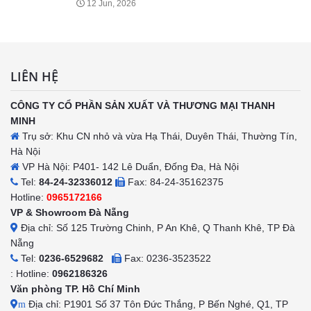
12 Jun, 2026
LIÊN HỆ
CÔNG TY CỔ PHẦN SẢN XUẤT VÀ THƯƠNG MẠI THANH
MINH
Trụ sở: Khu CN nhỏ và vừa Hạ Thái, Duyên Thái, Thường Tín,
Hà Nội
VP Hà Nội: P401- 142 Lê Duẩn, Đống Đa, Hà Nội
Tel:
84-24-32336012
Fax: 84-24-35162375
Hotline:
0965172166
VP & Showroom Đà Nẵng
Địa chỉ: Số 125 Trường Chinh, P An Khê, Q Thanh Khê, TP Đà
Nẵng
Tel:
0236-6529682
Fax: 0236-3523522
: Hotline:
0962186326
Văn phòng TP. Hồ Chí Minh
Địa chỉ: P1901 Số 37 Tôn Đức Thắng, P Bến Nghé, Q1, TP
m