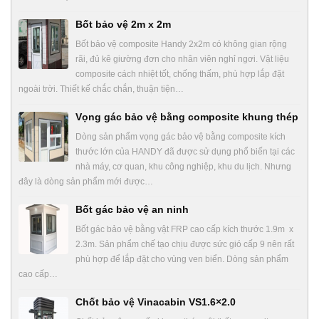
Bốt bảo vệ 2m x 2m
Bốt bảo vệ composite Handy 2x2m có không gian rộng
rãi, đủ kê giường đơn cho nhân viên nghỉ ngơi. Vật liệu
composite cách nhiệt tốt, chống thấm, phù hợp lắp đặt
ngoài trời. Thiết kế chắc chắn, thuận tiện…
Vọng gác bảo vệ bằng composite khung thép
Dòng sản phẩm vọng gác bảo vệ bằng composite kích
thước lớn của HANDY đã được sử dụng phổ biến tại các
nhà máy, cơ quan, khu công nghiệp, khu du lịch. Nhưng
đây là dòng sản phẩm mới được…
Bốt gác bảo vệ an ninh
Bốt gác bảo vệ bằng vật FRP cao cấp kích thước 1.9m x
2.3m. Sản phẩm chế tạo chịu được sức gió cấp 9 nên rất
phù hợp để lắp đặt cho vùng ven biển. Dòng sản phẩm
cao cấp…
Chốt bảo vệ Vinacabin VS1.6×2.0