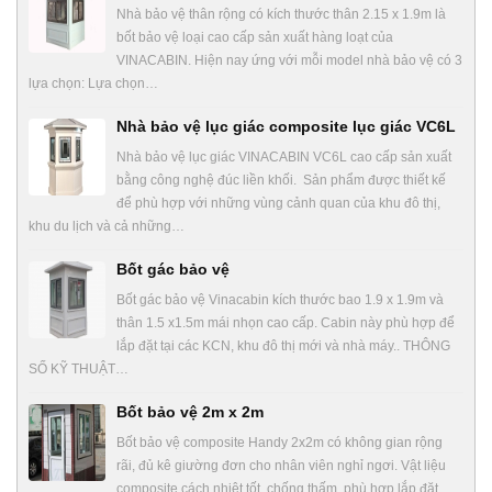
Nhà bảo vệ thân rộng có kích thước thân 2.15 x 1.9m là
bốt bảo vệ loại cao cấp sản xuất hàng loạt của
VINACABIN. Hiện nay ứng với mỗi model nhà bảo vệ có 3
lựa chọn: Lựa chọn…
Nhà bảo vệ lục giác composite lục giác VC6L
Nhà bảo vệ lục giác VINACABIN VC6L cao cấp sản xuất
bằng công nghệ đúc liền khối. Sản phẩm được thiết kế
để phù hợp với những vùng cảnh quan của khu đô thị,
khu du lịch và cả những…
Bốt gác bảo vệ
Bốt gác bảo vệ Vinacabin kích thước bao 1.9 x 1.9m và
thân 1.5 x1.5m mái nhọn cao cấp. Cabin này phù hợp để
lắp đặt tại các KCN, khu đô thị mới và nhà máy.. THÔNG
SỐ KỸ THUẬT…
Bốt bảo vệ 2m x 2m
Bốt bảo vệ composite Handy 2x2m có không gian rộng
rãi, đủ kê giường đơn cho nhân viên nghỉ ngơi. Vật liệu
composite cách nhiệt tốt, chống thấm, phù hợp lắp đặt