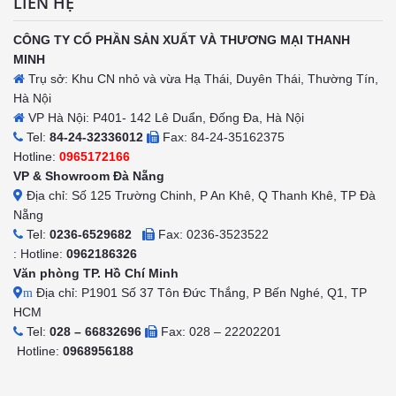
LIÊN HỆ
CÔNG TY CỔ PHẦN SẢN XUẤT VÀ THƯƠNG MẠI THANH
MINH
Trụ sở: Khu CN nhỏ và vừa Hạ Thái, Duyên Thái, Thường Tín,
Hà Nội
VP Hà Nội: P401- 142 Lê Duẩn, Đống Đa, Hà Nội
Tel:
84-24-32336012
Fax: 84-24-35162375
Hotline:
0965172166
VP & Showroom Đà Nẵng
Địa chỉ: Số 125 Trường Chinh, P An Khê, Q Thanh Khê, TP Đà
Nẵng
Tel:
0236-6529682
Fax: 0236-3523522
: Hotline:
0962186326
Văn phòng TP. Hồ Chí Minh
Địa chỉ: P1901 Số 37 Tôn Đức Thắng, P Bến Nghé, Q1, TP
m
HCM
Tel:
028 – 66832696
Fax: 028 – 22202201
Hotline:
0968956188