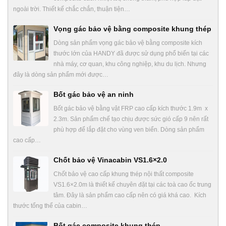
ngoài trời. Thiết kế chắc chắn, thuận tiện…
Vọng gác bảo vệ bằng composite khung thép
Dòng sản phẩm vọng gác bảo vệ bằng composite kích
thước lớn của HANDY đã được sử dụng phổ biến tại các
nhà máy, cơ quan, khu công nghiệp, khu du lịch. Nhưng
đây là dòng sản phẩm mới được…
Bốt gác bảo vệ an ninh
Bốt gác bảo vệ bằng vật FRP cao cấp kích thước 1.9m x
2.3m. Sản phẩm chế tạo chịu được sức gió cấp 9 nên rất
phù hợp để lắp đặt cho vùng ven biển. Dòng sản phẩm
cao cấp…
Chốt bảo vệ Vinacabin VS1.6×2.0
Chốt bảo vệ cao cấp khung thép nội thất composite
VS1.6×2.0m là thiết kế chuyên đặt tại các toà cao ốc trung
tâm. Đây là sản phẩm cao cấp nên có giá khá cao. Kích
thước tổng thể của cabin…
Bốt gác composite khung thép