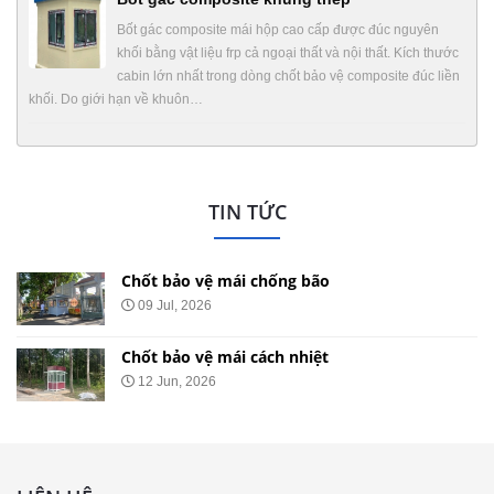
Bốt gác composite mái hộp cao cấp được đúc nguyên
khối bằng vật liệu frp cả ngoại thất và nội thất. Kích thước
cabin lớn nhất trong dòng chốt bảo vệ composite đúc liền
khối. Do giới hạn về khuôn…
TIN TỨC
Chốt bảo vệ mái chống bão
09 Jul, 2026
Chốt bảo vệ mái cách nhiệt
12 Jun, 2026