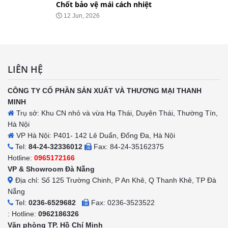
Chốt bảo vệ mái cách nhiệt
12 Jun, 2026
LIÊN HỆ
CÔNG TY CỔ PHẦN SẢN XUẤT VÀ THƯƠNG MẠI THANH
MINH
Trụ sở: Khu CN nhỏ và vừa Hạ Thái, Duyên Thái, Thường Tín,
Hà Nội
VP Hà Nội: P401- 142 Lê Duẩn, Đống Đa, Hà Nội
Tel:
84-24-32336012
Fax: 84-24-35162375
Hotline:
0965172166
VP & Showroom Đà Nẵng
Địa chỉ: Số 125 Trường Chinh, P An Khê, Q Thanh Khê, TP Đà
Nẵng
Tel:
0236-6529682
Fax: 0236-3523522
: Hotline:
0962186326
Văn phòng TP. Hồ Chí Minh