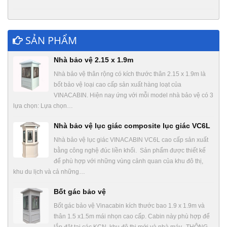
SẢN PHẨM
Nhà bảo vệ 2.15 x 1.9m
Nhà bảo vệ thân rộng có kích thước thân 2.15 x 1.9m là
bốt bảo vệ loại cao cấp sản xuất hàng loạt của
VINACABIN. Hiện nay ứng với mỗi model nhà bảo vệ có 3
lựa chọn: Lựa chọn…
Nhà bảo vệ lục giác composite lục giác VC6L
Nhà bảo vệ lục giác VINACABIN VC6L cao cấp sản xuất
bằng công nghệ đúc liền khối. Sản phẩm được thiết kế
để phù hợp với những vùng cảnh quan của khu đô thị,
khu du lịch và cả những…
Bốt gác bảo vệ
Bốt gác bảo vệ Vinacabin kích thước bao 1.9 x 1.9m và
thân 1.5 x1.5m mái nhọn cao cấp. Cabin này phù hợp để
lắp đặt tại các KCN, khu đô thị mới và nhà máy.. THÔNG