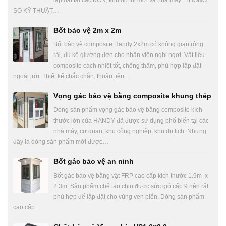
SỐ KỸ THUẬT…
Bốt bảo vệ 2m x 2m
Bốt bảo vệ composite Handy 2x2m có không gian rộng
rãi, đủ kê giường đơn cho nhân viên nghỉ ngơi. Vật liệu
composite cách nhiệt tốt, chống thấm, phù hợp lắp đặt
ngoài trời. Thiết kế chắc chắn, thuận tiện…
Vọng gác bảo vệ bằng composite khung thép
Dòng sản phẩm vọng gác bảo vệ bằng composite kích
thước lớn của HANDY đã được sử dụng phổ biến tại các
nhà máy, cơ quan, khu công nghiệp, khu du lịch. Nhưng
đây là dòng sản phẩm mới được…
Bốt gác bảo vệ an ninh
Bốt gác bảo vệ bằng vật FRP cao cấp kích thước 1.9m x
2.3m. Sản phẩm chế tạo chịu được sức gió cấp 9 nên rất
phù hợp để lắp đặt cho vùng ven biển. Dòng sản phẩm
cao cấp…