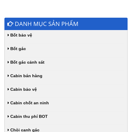
DANH MỤC SẢN PHẨM
Bốt bảo vệ
Bốt gác
Bốt gác cảnh sát
Cabin bán hàng
Cabin bảo vệ
Cabin chốt an ninh
Cabin thu phí BOT
Chòi canh gác