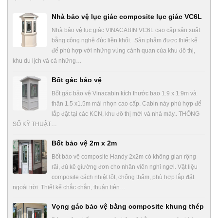
Nhà bảo vệ lục giác composite lục giác VC6L
Nhà bảo vệ lục giác VINACABIN VC6L cao cấp sản xuất
bằng công nghệ đúc liền khối. Sản phẩm được thiết kế
để phù hợp với những vùng cảnh quan của khu đô thị,
khu du lịch và cả những…
Bốt gác bảo vệ
Bốt gác bảo vệ Vinacabin kích thước bao 1.9 x 1.9m và
thân 1.5 x1.5m mái nhọn cao cấp. Cabin này phù hợp để
lắp đặt tại các KCN, khu đô thị mới và nhà máy.. THÔNG
SỐ KỸ THUẬT…
Bốt bảo vệ 2m x 2m
Bốt bảo vệ composite Handy 2x2m có không gian rộng
rãi, đủ kê giường đơn cho nhân viên nghỉ ngơi. Vật liệu
composite cách nhiệt tốt, chống thấm, phù hợp lắp đặt
ngoài trời. Thiết kế chắc chắn, thuận tiện…
Vọng gác bảo vệ bằng composite khung thép