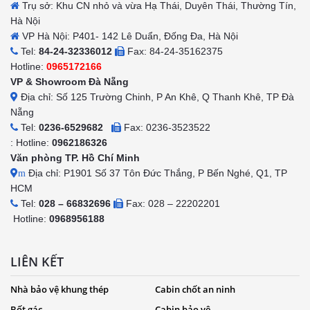
Trụ sở: Khu CN nhỏ và vừa Hạ Thái, Duyên Thái, Thường Tín,
Hà Nội
VP Hà Nội: P401- 142 Lê Duẩn, Đống Đa, Hà Nội
Tel:
84-24-32336012
Fax: 84-24-35162375
Hotline:
0965172166
VP & Showroom Đà Nẵng
Địa chỉ: Số 125 Trường Chinh, P An Khê, Q Thanh Khê, TP Đà
Nẵng
Tel:
0236-6529682
Fax: 0236-3523522
: Hotline:
0962186326
Văn phòng TP. Hồ Chí Minh
Địa chỉ: P1901 Số 37 Tôn Đức Thắng, P Bến Nghé, Q1, TP
m
HCM
Tel:
028 – 66832696
Fax: 028 – 22202201
Hotline:
0968956188
LIÊN KẾT
Nhà bảo vệ khung thép
Cabin chốt an ninh
Bốt gác
Cabin bảo vệ