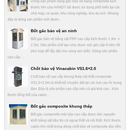
Dòng sản phẩm vọng gác bảo vệ bằng composite kích
thước lớn của HANDY đã được sử dụng phổ biến tại các
nhà máy, cơ quan, khu công nghiệp, khu du lịch. Nhưng
đây là dòng sản phẩm mới được…
Bốt gác bảo vệ an ninh
Bốt gác bảo vệ bằng vật FRP cao cấp kích thước 1.9m x
2.3m. Sản phẩm chế tạo chịu được sức gió cấp 9 nên rất
phù hợp để lắp đặt cho vùng ven biển. Dòng sản phẩm
cao cấp…
Chốt bảo vệ Vinacabin VS1.6×2.0
Chốt bảo vệ cao cấp khung thép nội thất composite
VS1.6×2.0m là thiết kế chuyên đặt tại các toà cao ốc trung
tâm. Đây là sản phẩm cao cấp nên có giá khá cao. Kích
thước tổng thể của cabin…
Bốt gác composite khung thép
Bốt gác composite mái hộp cao cấp được đúc nguyên
khối bằng vật liệu frp cả ngoại thất và nội thất. Kích thước
cabin lớn nhất trong dòng chốt bảo vệ composite đúc liền