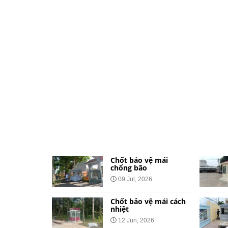
ệ dành cho
Chốt bảo vệ mái
và khu đô
chống bão
09 Jul, 2026
026
Chốt bảo vệ mái cách
vệ bằng tôn
nhiệt
Công Báo
12 Jun, 2026
t Tại 34