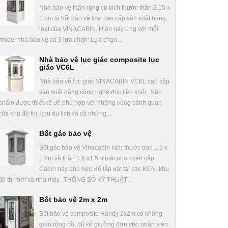
Nhà bảo vệ thân rộng có kích thước thân 2.15 x
1.9m là bốt bảo vệ loại cao cấp sản xuất hàng
loạt của VINACABIN. Hiện nay ứng với mỗi
model nhà bảo vệ có 3 lựa chọn: Lựa chọn…
Nhà bảo vệ lục giác composite lục
giác VC6L
Nhà bảo vệ lục giác VINACABIN VC6L cao cấp
sản xuất bằng công nghệ đúc liền khối. Sản
phẩm được thiết kế để phù hợp với những vùng cảnh quan
của khu đô thị, khu du lịch và cả những…
Bốt gác bảo vệ
Bốt gác bảo vệ Vinacabin kích thước bao 1.9 x
1.9m và thân 1.5 x1.5m mái nhọn cao cấp.
Cabin này phù hợp để lắp đặt tại các KCN, khu
đô thị mới và nhà máy.. THÔNG SỐ KỸ THUẬT…
Bốt bảo vệ 2m x 2m
Bốt bảo vệ composite Handy 2x2m có không
gian rộng rãi, đủ kê giường đơn cho nhân viên