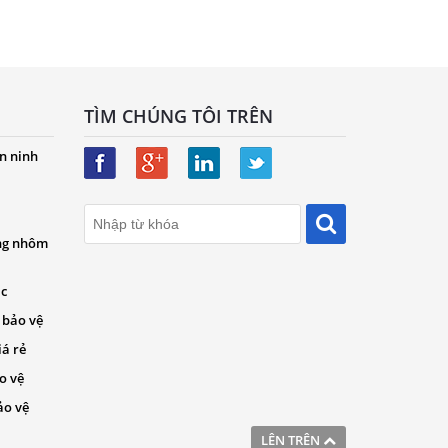
TÌM CHÚNG TÔI TRÊN
n ninh
ng nhôm
ác
 bảo vệ
iá rẻ
o vệ
ảo vệ
LÊN TRÊN