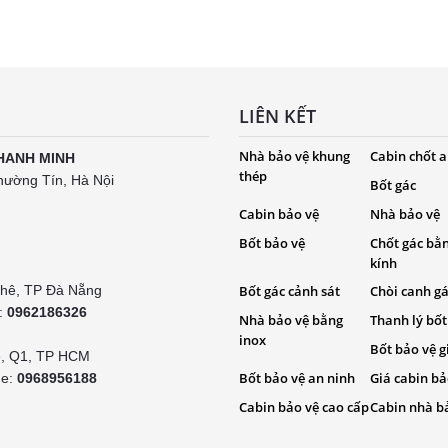
LIÊN KẾT
Nhà bảo vệ khung
Cabin chốt a
HANH MINH
thép
hường Tín, Hà Nội
Bốt gác
Cabin bảo vệ
Nhà bảo vệ
Bốt bảo vệ
Chốt gác bằ
kính
Khê, TP Đà Nẵng
Bốt gác cảnh sát
Chòi canh g
e:
0962186326
Nhà bảo vệ bằng
Thanh lý bốt
inox
Bốt bảo vệ g
é, Q1, TP HCM
Bốt bảo vệ an ninh
Giá cabin bả
ne:
0968956188
Cabin bảo vệ cao cấp
Cabin nhà b