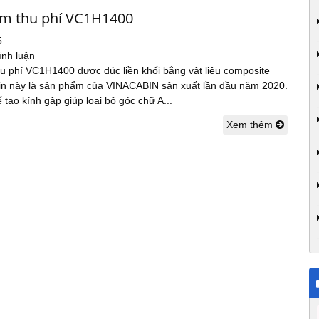
ạm thu phí VC1H1400
5
ình luận
hu phí VC1H1400 được đúc liền khối bằng vật liệu composite
in này là sản phẩm của VINACABIN sản xuất lần đầu năm 2020.
 tạo kính gập giúp loại bỏ góc chữ A...
Xem thêm