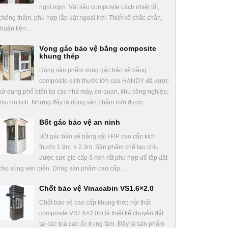
nghỉ ngơi. Vật liệu composite cách nhiệt tốt,
chống thấm, phù hợp lắp đặt ngoài trời. Thiết kế chắc chắn,
thuận tiện…
Vọng gác bảo vệ bằng composite
khung thép
Dòng sản phẩm vọng gác bảo vệ bằng
composite kích thước lớn của HANDY đã được
sử dụng phổ biến tại các nhà máy, cơ quan, khu công nghiệp,
khu du lịch. Nhưng đây là dòng sản phẩm mới được…
Bốt gác bảo vệ an ninh
Bốt gác bảo vệ bằng vật FRP cao cấp kích
thước 1.9m x 2.3m. Sản phẩm chế tạo chịu
được sức gió cấp 9 nên rất phù hợp để lắp đặt
cho vùng ven biển. Dòng sản phẩm cao cấp…
Chốt bảo vệ Vinacabin VS1.6×2.0
Chốt bảo vệ cao cấp khung thép nội thất
composite VS1.6×2.0m là thiết kế chuyên đặt
tại các toà cao ốc trung tâm. Đây là sản phẩm