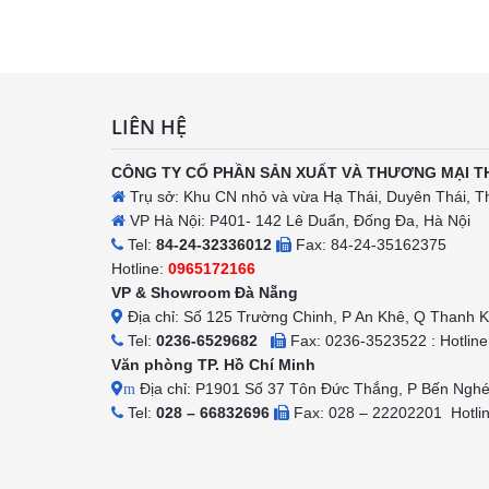
h
LIÊN HỆ
CÔNG TY CỔ PHẦN SẢN XUẤT VÀ THƯƠNG MẠI T
Trụ sở: Khu CN nhỏ và vừa Hạ Thái, Duyên Thái, T
VP Hà Nội: P401- 142 Lê Duẩn, Đống Đa, Hà Nội
Tel:
84-24-32336012
Fax: 84-24-35162375
Hotline:
0965172166
VP & Showroom Đà Nẵng
Địa chỉ: Số 125 Trường Chinh, P An Khê, Q Thanh 
Tel:
0236-6529682
Fax: 0236-3523522 : Hotlin
Văn phòng TP. Hồ Chí Minh
Địa chỉ: P1901 Số 37 Tôn Đức Thắng, P Bến Ngh
m
Tel:
028 – 66832696
Fax: 028 – 22202201 Hotli