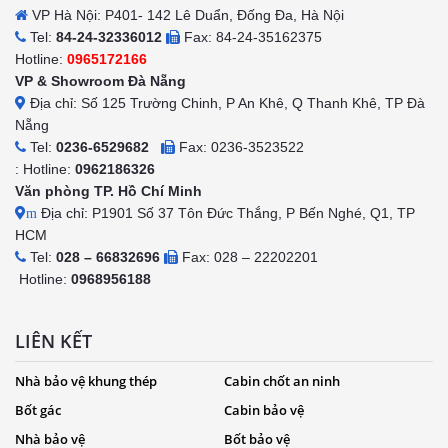
VP Hà Nội: P401- 142 Lê Duẩn, Đống Đa, Hà Nội
Tel:
84-24-32336012
Fax: 84-24-35162375
Hotline:
0965172166
VP & Showroom Đà Nẵng
Địa chỉ: Số 125 Trường Chinh, P An Khê, Q Thanh Khê, TP Đà
Nẵng
Tel:
0236-6529682
Fax: 0236-3523522
: Hotline:
0962186326
Văn phòng TP. Hồ Chí Minh
Địa chỉ: P1901 Số 37 Tôn Đức Thắng, P Bến Nghé, Q1, TP
m
HCM
Tel:
028 – 66832696
Fax: 028 – 22202201
Hotline:
0968956188
LIÊN KẾT
Nhà bảo vệ khung thép
Cabin chốt an ninh
Bốt gác
Cabin bảo vệ
Nhà bảo vệ
Bốt bảo vệ