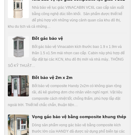
Nhà bảo vệ lục giác VINACABIN VC6L cao cấp sản xuất
bằng công nghệ đúc liền khối. Sản phẩm được thiết kế
để phù hợp với những vùng cảnh quan của khu đô thị,
khu du lịch và cả những…
Bốt gác bảo vệ
Bốt gác bảo vệ Vinacabin kích thước bao 1.9 x 1.9m và
thân 1.5 x1.5m mái nhọn cao cấp. Cabin này phù hợp để
lắp đặt tại các KCN, khu đô thị mới và nhà máy.. THÔNG
SỐ KỸ THUẬT…
Bốt bảo vệ 2m x 2m
Bốt bảo vệ composite Handy 2x2m có không gian rộng
rãi, đủ kê giường đơn cho nhân viên nghỉ ngơi. Vật liệu
composite cách nhiệt tốt, chống thấm, phù hợp lắp đặt
ngoài trời. Thiết kế chắc chắn, thuận tiện…
Vọng gác bảo vệ bằng composite khung thép
Dòng sản phẩm vọng gác bảo vệ bằng composite kích
thước lớn của HANDY đã được sử dụng phổ biến tại các