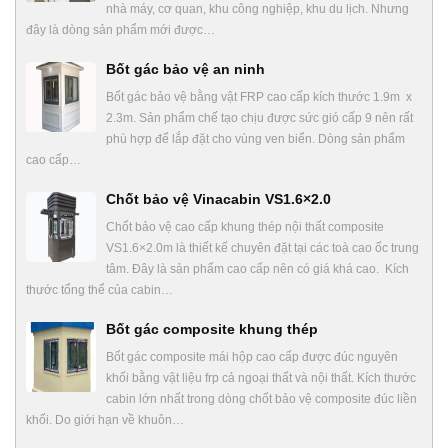
nhà máy, cơ quan, khu công nghiệp, khu du lịch. Nhưng
đây là dòng sản phẩm mới được…
Bốt gác bảo vệ an ninh
Bốt gác bảo vệ bằng vật FRP cao cấp kích thước 1.9m x
2.3m. Sản phẩm chế tạo chịu được sức gió cấp 9 nên rất
phù hợp để lắp đặt cho vùng ven biển. Dòng sản phẩm
cao cấp…
Chốt bảo vệ Vinacabin VS1.6×2.0
Chốt bảo vệ cao cấp khung thép nội thất composite
VS1.6×2.0m là thiết kế chuyên đặt tại các toà cao ốc trung
tâm. Đây là sản phẩm cao cấp nên có giá khá cao. Kích
thước tổng thể của cabin…
Bốt gác composite khung thép
Bốt gác composite mái hộp cao cấp được đúc nguyên
khối bằng vật liệu frp cả ngoại thất và nội thất. Kích thước
cabin lớn nhất trong dòng chốt bảo vệ composite đúc liền
khối. Do giới hạn về khuôn…