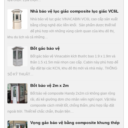
Nhà bảo vệ lục giác composite lục giác VC6L
Nhà bảo vệ lục giác VINACABIN VC6L cao cấp sản xuất
bằng công nghệ đúc liền khối. Sản phẩm được thiết kế
để phù hợp với những vùng cảnh quan của khu đô thị,
khu du lịch và cả những…
Bốt gác bảo vệ
Bốt gác bảo vệ Vinacabin kích thước bao 1.9 x 1.9m và
thân 1.5 x1.5m mái nhọn cao cấp. Cabin này phù hợp để
lắp đặt tại các KCN, khu đô thị mới và nhà máy.. THÔNG
SỐ KỸ THUẬT…
Bốt bảo vệ 2m x 2m
Bốt bảo vệ composite Handy 2x2m có không gian rộng
rãi, đủ kê giường đơn cho nhân viên nghỉ ngơi. Vật liệu
composite cách nhiệt tốt, chống thấm, phù hợp lắp đặt
ngoài trời. Thiết kế chắc chắn, thuận tiện…
Vọng gác bảo vệ bằng composite khung thép