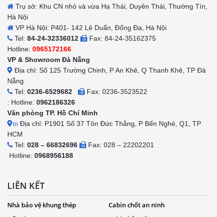
Trụ sở: Khu CN nhỏ và vừa Hạ Thái, Duyên Thái, Thường Tín,
Hà Nội
VP Hà Nội: P401- 142 Lê Duẩn, Đống Đa, Hà Nội
Tel:
84-24-32336012
Fax: 84-24-35162375
Hotline:
0965172166
VP & Showroom Đà Nẵng
Địa chỉ: Số 125 Trường Chinh, P An Khê, Q Thanh Khê, TP Đà
Nẵng
Tel:
0236-6529682
Fax: 0236-3523522
: Hotline:
0962186326
Văn phòng TP. Hồ Chí Minh
Địa chỉ: P1901 Số 37 Tôn Đức Thắng, P Bến Nghé, Q1, TP
m
HCM
Tel:
028 – 66832696
Fax: 028 – 22202201
Hotline:
0968956188
LIÊN KẾT
Nhà bảo vệ khung thép
Cabin chốt an ninh