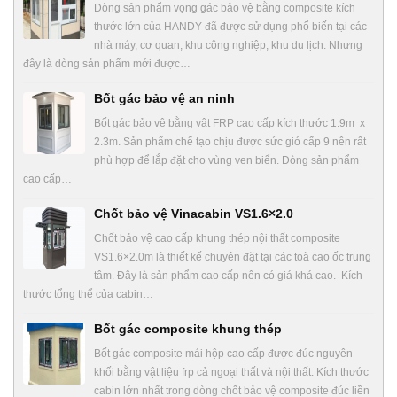
Dòng sản phẩm vọng gác bảo vệ bằng composite kích
thước lớn của HANDY đã được sử dụng phổ biến tại các
nhà máy, cơ quan, khu công nghiệp, khu du lịch. Nhưng
đây là dòng sản phẩm mới được…
Bốt gác bảo vệ an ninh
Bốt gác bảo vệ bằng vật FRP cao cấp kích thước 1.9m x
2.3m. Sản phẩm chế tạo chịu được sức gió cấp 9 nên rất
phù hợp để lắp đặt cho vùng ven biển. Dòng sản phẩm
cao cấp…
Chốt bảo vệ Vinacabin VS1.6×2.0
Chốt bảo vệ cao cấp khung thép nội thất composite
VS1.6×2.0m là thiết kế chuyên đặt tại các toà cao ốc trung
tâm. Đây là sản phẩm cao cấp nên có giá khá cao. Kích
thước tổng thể của cabin…
Bốt gác composite khung thép
Bốt gác composite mái hộp cao cấp được đúc nguyên
khối bằng vật liệu frp cả ngoại thất và nội thất. Kích thước
cabin lớn nhất trong dòng chốt bảo vệ composite đúc liền