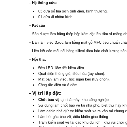
– Hệ thống cửa:
03 cửa sổ lùa sơn tĩnh điện, kính thường.
01 cửa đi nhôm kính.
– Kết cấu
– Sàn được làm bằng thép hộp kẽm đặt lên tấm si măng chịu 
– Bàn làm việc được làm bằng mặt gỗ MFC tiêu chuẩn châ
– Liên kết các mối nối bằng silicol đảm bảo chất lượng sả
– Nội thất
Đèn LED 18w tiết kiệm điện.
Quạt điện thông gió, điều hòa (tùy chọn).
Mặt bàn làm việc, hộc ngăn kéo (tùy chọn).
Công tắc điện và ổ cắm.
– Vị trí lắp đặt:
Chốt bảo vệ
tại nhà máy, khu công nghiệp
Sử dụng làm chốt bảo vệ tại nhà phố, biệt thự hay k
Làm cabin nhà giữ xe kiểm soát xe ra vào tại chung 
Làm bốt gác bảo vệ, điều khiển giao thông.
Trạm kiểm soát vé tại các khu du lịch , khu vui chơi gi