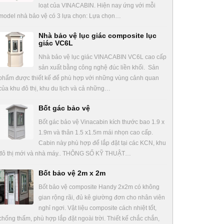
loạt của VINACABIN. Hiện nay ứng với mỗi
model nhà bảo vệ có 3 lựa chọn: Lựa chọn…
Nhà bảo vệ lục giác composite lục
giác VC6L
Nhà bảo vệ lục giác VINACABIN VC6L cao cấp
sản xuất bằng công nghệ đúc liền khối. Sản
phẩm được thiết kế để phù hợp với những vùng cảnh quan
của khu đô thị, khu du lịch và cả những…
Bốt gác bảo vệ
Bốt gác bảo vệ Vinacabin kích thước bao 1.9 x
1.9m và thân 1.5 x1.5m mái nhọn cao cấp.
Cabin này phù hợp để lắp đặt tại các KCN, khu
đô thị mới và nhà máy.. THÔNG SỐ KỸ THUẬT…
Bốt bảo vệ 2m x 2m
Bốt bảo vệ composite Handy 2x2m có không
gian rộng rãi, đủ kê giường đơn cho nhân viên
nghỉ ngơi. Vật liệu composite cách nhiệt tốt,
chống thấm, phù hợp lắp đặt ngoài trời. Thiết kế chắc chắn,