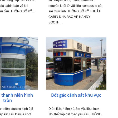
i sẽ cung cấp bản vẽ chi
tải chuyên dùng. Sản phẩm đúc
 giá cabin bảo vệ khi
nguyên khối từ vật liệu composite cốt
yêu cầu. THÔNG SỐ KỸ…
sợi thuỷ tinh. THÔNG SỐ KỸ THUÂT
CABIN NHÀ BẢO VỆ HANDY
BOOTH…
 thanh niên hình
Bốt gác cảnh sát khu vực
tròn
nh niên đường kính 2,5
Diện tích: 4.5m x 1.8m Vật liêu: Inox
ép kết cấu Đây là chốt
Nội thất lắp đặt theo yêu cầu THÔNG