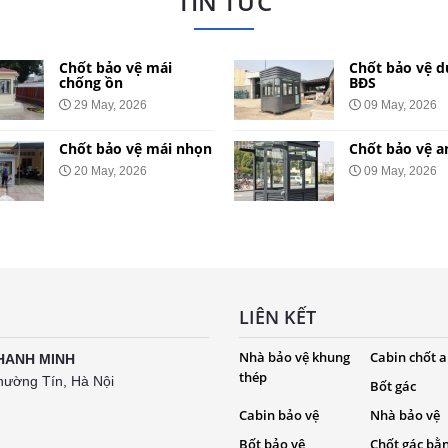
TIN TỨC
Chốt bảo vệ mái
Chốt bảo vệ d
chống ồn
BĐS
29 May, 2026
09 May, 2026
Chốt bảo vệ mái nhọn
Chốt bảo vệ a
20 May, 2026
09 May, 2026
LIÊN KẾT
Nhà bảo vệ khung
Cabin chốt a
HANH MINH
thép
hường Tín, Hà Nội
Bốt gác
Cabin bảo vệ
Nhà bảo vệ
Bốt bảo vệ
Chốt gác bằ