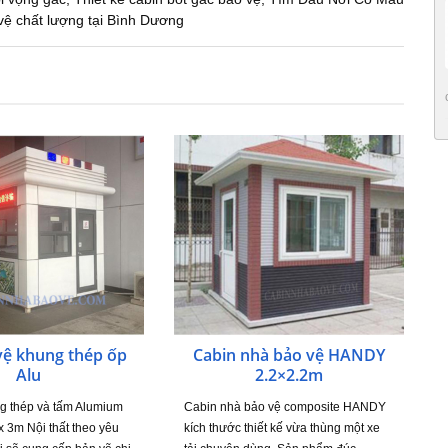
vệ chất lượng tại Bình Dương
vệ khung thép ốp
Cabin nhà bảo vệ HANDY
Alu
2.2×2.2m
ng thép và tấm Alumium
Cabin nhà bảo vệ composite HANDY
x 3m Nội thất theo yêu
kích thước thiết kế vừa thùng một xe