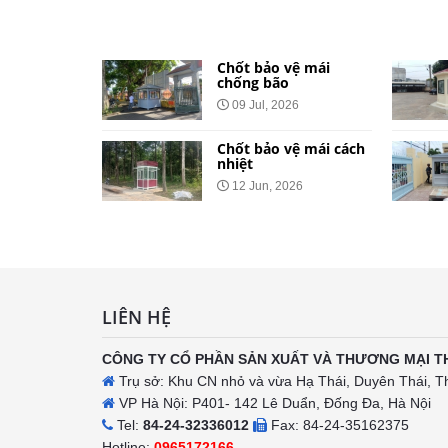
ệ dành cho
Chốt bảo vệ mái
và khu đô
chống bão
09 Jul, 2026
026
Chốt bảo vệ mái cách
vệ bằng tôn
nhiệt
Công Báo
12 Jun, 2026
t Tại 34
h
LIÊN HỆ
CÔNG TY CỔ PHẦN SẢN XUẤT VÀ THƯƠNG MẠI T
Trụ sở: Khu CN nhỏ và vừa Hạ Thái, Duyên Thái, T
VP Hà Nội: P401- 142 Lê Duẩn, Đống Đa, Hà Nội
Tel:
84-24-32336012
Fax: 84-24-35162375
Hotline:
0965172166