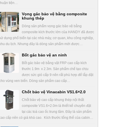
thuận tiện…
Vọng gác bảo vệ bằng composite
khung thép
Dòng sản phẩm vọng gác bảo vệ bằng
composite kích thước lớn của HANDY đã được
sử dụng phổ biến tại các nhà máy, cơ quan, khu công nghiệp,
khu du lịch. Nhưng đây là dòng sản phẩm mới được…
Bốt gác bảo vệ an ninh
Bốt gác bảo vệ bằng vật FRP cao cấp kích
thước 1.9m x 2.3m. Sản phẩm chế tạo chịu
được sức gió cấp 9 nên rất phù hợp để lắp đặt
cho vùng ven biển. Dòng sản phẩm cao cấp…
Chốt bảo vệ Vinacabin VS1.6×2.0
Chốt bảo vệ cao cấp khung thép nội thất
composite VS1.6×2.0m là thiết kế chuyên đặt
tại các toà cao ốc trung tâm. Đây là sản phẩm
cao cấp nên có giá khá cao. Kích thước tổng thể của cabin…