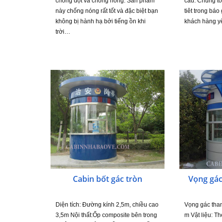
chống dột và chống nóng. Sản phẩm
cầu: Chúng tô
này chống nóng rất tốt và đặc biệt bạn
tiêt trong báo
không bị hành hạ bởi tiếng ồn khi
khách hàng 
trời…
Cabin bốt gác tròn
Vọng gác
Diện tích: Đường kính 2,5m, chiều cao
Vọng gác tha
3,5m Nội thất:Ốp composite bên trong
m Vật liệu: Th