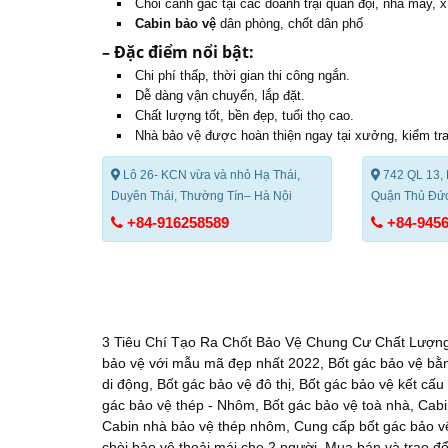
Chòi canh gác tại các doanh trại quân đội, nhà máy, x
Cabin bảo vệ
dân phòng, chốt dân phố
– Đặc điểm nổi bật:
Chi phí thấp, thời gian thi công ngắn.
Dễ dàng vận chuyển, lắp đặt.
Chất lượng tốt, bền đẹp, tuổi thọ cao.
Nhà bảo vệ
được hoàn thiện ngay tại xưởng, kiểm tra
Lô 26- KCN vừa và nhỏ Hạ Thái,
742 QL 13, 
Duyên Thái, Thường Tín– Hà Nội
Quận Thủ Đức
+84-916258589
+84-945
3 Tiêu Chí Tạo Ra Chốt Bảo Vệ Chung Cư Chất Lượn
bảo vệ với mẫu mã đẹp nhất 2022
,
Bốt gác bảo vệ bằn
di động
,
Bốt gác bảo vệ đô thị
,
Bốt gác bảo vệ kết cấu
gác bảo vệ thép - Nhôm
,
Bốt gác bảo vệ toà nhà
,
Cabi
Cabin nhà bảo vệ thép nhôm
,
Cung cấp bốt gác bảo v
chòi bảo vệ thoải mái cho 2 người
,
Mua bán và trao đổ