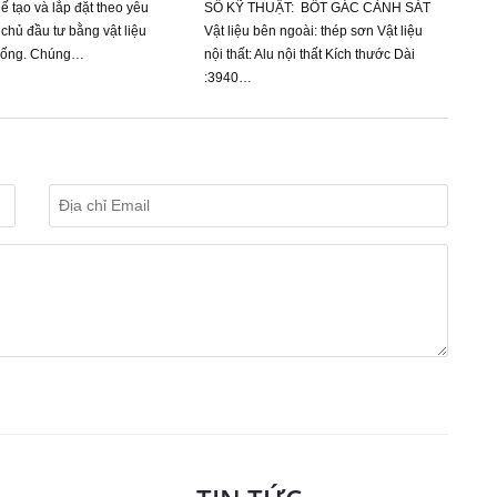
ế tạo và lắp đặt theo yêu
SỐ KỸ THUẬT: BỐT GÁC CẢNH SÁT
 chủ đầu tư bằng vật liệu
Vật liệu bên ngoài: thép sơn Vật liệu
 uống. Chúng…
nội thất: Alu nội thất Kích thước Dài
:3940…