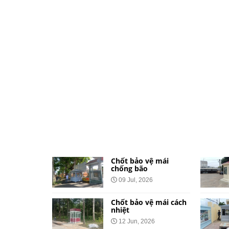
ệ dành cho
Chốt bảo vệ mái
và khu đô
chống bão
09 Jul, 2026
026
Chốt bảo vệ mái cách
vệ bằng tôn
nhiệt
Công Báo
12 Jun, 2026
t Tại 34