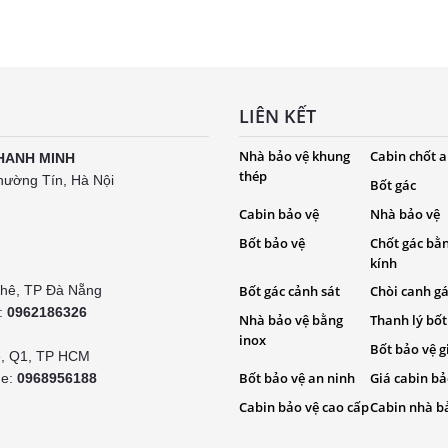
LIÊN KẾT
Nhà bảo vệ khung
Cabin chốt a
HANH MINH
thép
hường Tín, Hà Nội
Bốt gác
Cabin bảo vệ
Nhà bảo vệ
Bốt bảo vệ
Chốt gác bằ
kính
Khê, TP Đà Nẵng
Bốt gác cảnh sát
Chòi canh g
e:
0962186326
Nhà bảo vệ bằng
Thanh lý bốt
inox
Bốt bảo vệ g
é, Q1, TP HCM
Bốt bảo vệ an ninh
Giá cabin bả
ne:
0968956188
Cabin bảo vệ cao cấp
Cabin nhà b