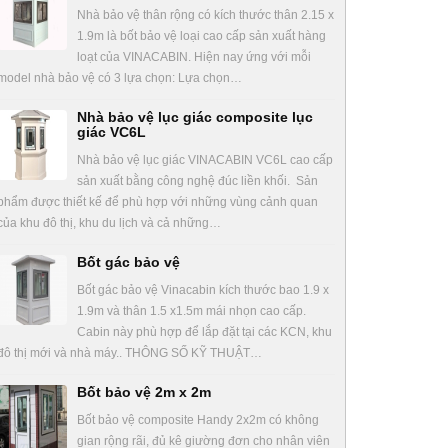
Nhà bảo vệ thân rộng có kích thước thân 2.15 x
1.9m là bốt bảo vệ loại cao cấp sản xuất hàng
loạt của VINACABIN. Hiện nay ứng với mỗi
model nhà bảo vệ có 3 lựa chọn: Lựa chọn…
Nhà bảo vệ lục giác composite lục
giác VC6L
Nhà bảo vệ lục giác VINACABIN VC6L cao cấp
sản xuất bằng công nghệ đúc liền khối. Sản
phẩm được thiết kế để phù hợp với những vùng cảnh quan
của khu đô thị, khu du lịch và cả những…
Bốt gác bảo vệ
Bốt gác bảo vệ Vinacabin kích thước bao 1.9 x
1.9m và thân 1.5 x1.5m mái nhọn cao cấp.
Cabin này phù hợp để lắp đặt tại các KCN, khu
đô thị mới và nhà máy.. THÔNG SỐ KỸ THUẬT…
Bốt bảo vệ 2m x 2m
Bốt bảo vệ composite Handy 2x2m có không
gian rộng rãi, đủ kê giường đơn cho nhân viên