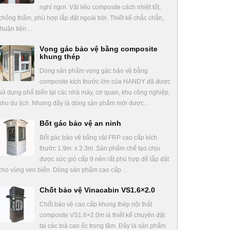
nghỉ ngơi. Vật liệu composite cách nhiệt tốt,
chống thấm, phù hợp lắp đặt ngoài trời. Thiết kế chắc chắn,
thuận tiện…
Vọng gác bảo vệ bằng composite
khung thép
Dòng sản phẩm vọng gác bảo vệ bằng
composite kích thước lớn của HANDY đã được
sử dụng phổ biến tại các nhà máy, cơ quan, khu công nghiệp,
khu du lịch. Nhưng đây là dòng sản phẩm mới được…
Bốt gác bảo vệ an ninh
Bốt gác bảo vệ bằng vật FRP cao cấp kích
thước 1.9m x 2.3m. Sản phẩm chế tạo chịu
được sức gió cấp 9 nên rất phù hợp để lắp đặt
cho vùng ven biển. Dòng sản phẩm cao cấp…
Chốt bảo vệ Vinacabin VS1.6×2.0
Chốt bảo vệ cao cấp khung thép nội thất
composite VS1.6×2.0m là thiết kế chuyên đặt
tại các toà cao ốc trung tâm. Đây là sản phẩm