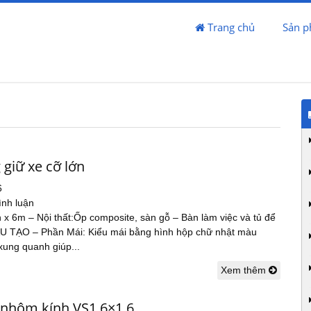
Trang chủ
Sản 
 giữ xe cỡ lớn
6
ình luận
n x 6m – Nội thất:Ốp composite, sàn gỗ – Bàn làm việc và tủ để
ẤU TẠO – Phần Mái: Kiểu mái bằng hình hộp chữ nhật màu
xung quanh giúp...
Xem thêm
 nhôm kính VS1.6×1.6