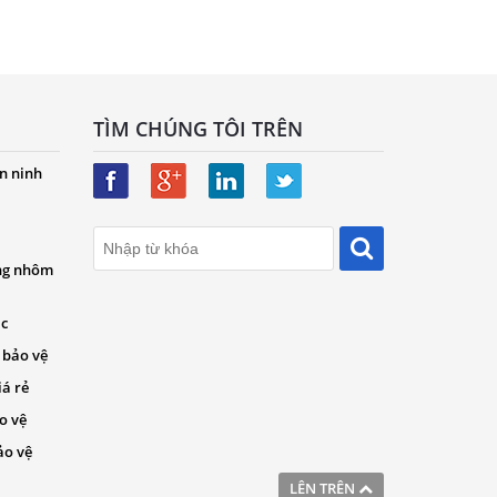
TÌM CHÚNG TÔI TRÊN
n ninh
ng nhôm
ác
 bảo vệ
iá rẻ
o vệ
ảo vệ
LÊN TRÊN