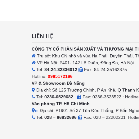
h
LIÊN HỆ
CÔNG TY CỔ PHẦN SẢN XUẤT VÀ THƯƠNG MẠI T
Trụ sở: Khu CN nhỏ và vừa Hạ Thái, Duyên Thái, T
VP Hà Nội: P401- 142 Lê Duẩn, Đống Đa, Hà Nội
Tel:
84-24-32336012
Fax: 84-24-35162375
Hotline:
0965172166
VP & Showroom Đà Nẵng
Địa chỉ: Số 125 Trường Chinh, P An Khê, Q Thanh 
Tel:
0236-6529682
Fax: 0236-3523522 : Hotlin
Văn phòng TP. Hồ Chí Minh
Địa chỉ: P1901 Số 37 Tôn Đức Thắng, P Bến Ngh
m
Tel:
028 – 66832696
Fax: 028 – 22202201 Hotli