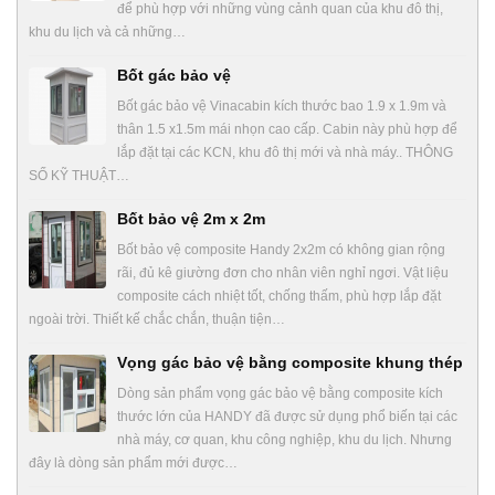
để phù hợp với những vùng cảnh quan của khu đô thị,
khu du lịch và cả những…
Bốt gác bảo vệ
Bốt gác bảo vệ Vinacabin kích thước bao 1.9 x 1.9m và
thân 1.5 x1.5m mái nhọn cao cấp. Cabin này phù hợp để
lắp đặt tại các KCN, khu đô thị mới và nhà máy.. THÔNG
SỐ KỸ THUẬT…
Bốt bảo vệ 2m x 2m
Bốt bảo vệ composite Handy 2x2m có không gian rộng
rãi, đủ kê giường đơn cho nhân viên nghỉ ngơi. Vật liệu
composite cách nhiệt tốt, chống thấm, phù hợp lắp đặt
ngoài trời. Thiết kế chắc chắn, thuận tiện…
Vọng gác bảo vệ bằng composite khung thép
Dòng sản phẩm vọng gác bảo vệ bằng composite kích
thước lớn của HANDY đã được sử dụng phổ biến tại các
nhà máy, cơ quan, khu công nghiệp, khu du lịch. Nhưng
đây là dòng sản phẩm mới được…