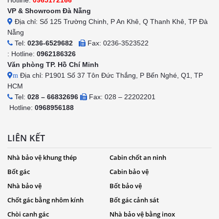
Hotline:
0965172166
VP & Showroom Đà Nẵng
Địa chỉ: Số 125 Trường Chinh, P An Khê, Q Thanh Khê, TP Đà
Nẵng
Tel:
0236-6529682
Fax: 0236-3523522
: Hotline:
0962186326
Văn phòng TP. Hồ Chí Minh
Địa chỉ: P1901 Số 37 Tôn Đức Thắng, P Bến Nghé, Q1, TP
m
HCM
Tel:
028 – 66832696
Fax: 028 – 22202201
Hotline:
0968956188
LIÊN KẾT
Nhà bảo vệ khung thép
Cabin chốt an ninh
Bốt gác
Cabin bảo vệ
Nhà bảo vệ
Bốt bảo vệ
Chốt gác bằng nhôm kính
Bốt gác cảnh sát
Chòi canh gác
Nhà bảo vệ bằng inox