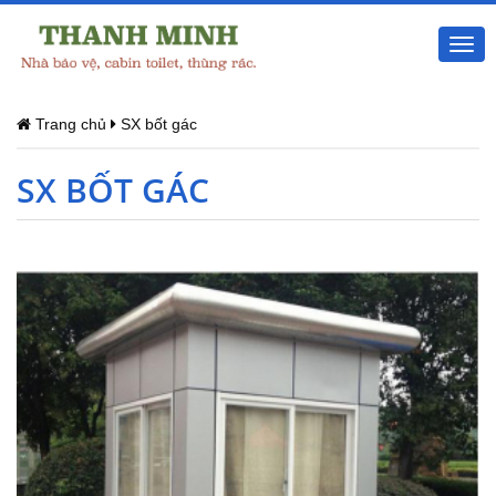
Togg
navi
Trang chủ
SX bốt gác
SX BỐT GÁC