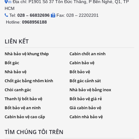
Địa chỉ: P1901 Số 37 Tôn Đức Thắng, P Bến Nghé, Q1, TP
m
HCM
Tel:
028 – 66832696
Fax: 028 – 22202201
Hotline:
0968956188
LIÊN KẾT
Nhà bảo vệ khung thép
Cabin chốt an ninh
Bốt gác
Cabin bảo vệ
Nhà bảo vệ
Bốt bảo vệ
Chốt gác bằng nhôm kính
Bốt gác cảnh sát
Chòi canh gác
Nhà bảo vệ bằng inox
Thanh lý bốt bảo vệ
Bốt bảo vệ giá rẻ
Bốt bảo vệ an ninh
Giá cabin bảo vệ
Cabin bảo vệ cao cấp
Cabin nhà bảo vệ
TÌM CHÚNG TÔI TRÊN