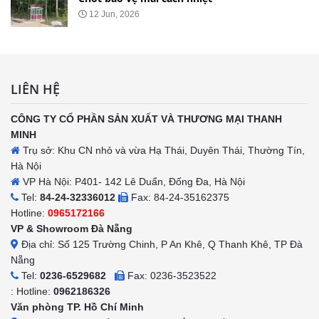
12 Jun, 2026
LIÊN HỆ
CÔNG TY CỔ PHẦN SẢN XUẤT VÀ THƯƠNG MẠI THANH
MINH
Trụ sở: Khu CN nhỏ và vừa Hạ Thái, Duyên Thái, Thường Tín,
Hà Nội
VP Hà Nội: P401- 142 Lê Duẩn, Đống Đa, Hà Nội
Tel:
84-24-32336012
Fax: 84-24-35162375
Hotline:
0965172166
VP & Showroom Đà Nẵng
Địa chỉ: Số 125 Trường Chinh, P An Khê, Q Thanh Khê, TP Đà
Nẵng
Tel:
0236-6529682
Fax: 0236-3523522
: Hotline:
0962186326
Văn phòng TP. Hồ Chí Minh