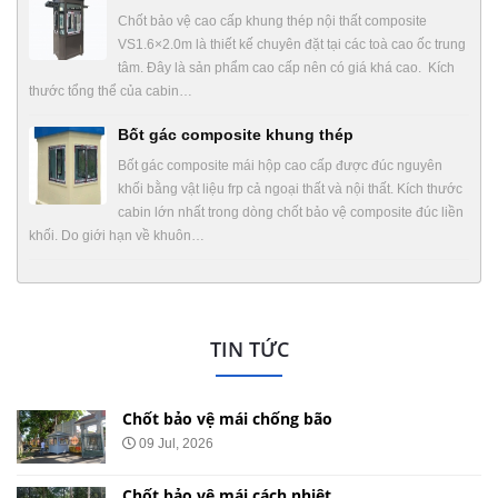
Chốt bảo vệ cao cấp khung thép nội thất composite
VS1.6×2.0m là thiết kế chuyên đặt tại các toà cao ốc trung
tâm. Đây là sản phẩm cao cấp nên có giá khá cao. Kích
thước tổng thể của cabin…
Bốt gác composite khung thép
Bốt gác composite mái hộp cao cấp được đúc nguyên
khối bằng vật liệu frp cả ngoại thất và nội thất. Kích thước
cabin lớn nhất trong dòng chốt bảo vệ composite đúc liền
khối. Do giới hạn về khuôn…
TIN TỨC
Chốt bảo vệ mái chống bão
09 Jul, 2026
Chốt bảo vệ mái cách nhiệt