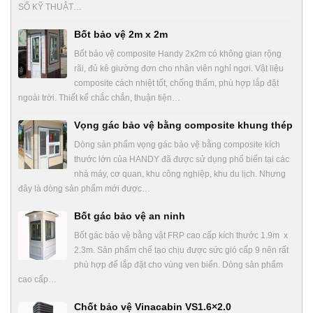
SỐ KỸ THUẬT…
Bốt bảo vệ 2m x 2m
Bốt bảo vệ composite Handy 2x2m có không gian rộng
rãi, đủ kê giường đơn cho nhân viên nghỉ ngơi. Vật liệu
composite cách nhiệt tốt, chống thấm, phù hợp lắp đặt
ngoài trời. Thiết kế chắc chắn, thuận tiện…
Vọng gác bảo vệ bằng composite khung thép
Dòng sản phẩm vọng gác bảo vệ bằng composite kích
thước lớn của HANDY đã được sử dụng phổ biến tại các
nhà máy, cơ quan, khu công nghiệp, khu du lịch. Nhưng
đây là dòng sản phẩm mới được…
Bốt gác bảo vệ an ninh
Bốt gác bảo vệ bằng vật FRP cao cấp kích thước 1.9m x
2.3m. Sản phẩm chế tạo chịu được sức gió cấp 9 nên rất
phù hợp để lắp đặt cho vùng ven biển. Dòng sản phẩm
cao cấp…
Chốt bảo vệ Vinacabin VS1.6×2.0