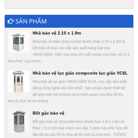
SẢN PHẨM
Nhà bảo vệ 2.15 x 1.9m
Nhà bảo vệ thân rộng có kích thước thân 2.15 x 1.9m là
bốt bảo vệ loại cao cấp sản xuất hàng loạt của
VINACABIN. Hiện nay ứng với mỗi model nhà bảo vệ có 3
lựa chọn: Lựa chọn…
Nhà bảo vệ lục giác composite lục giác VC6L
Nhà bảo vệ lục giác VINACABIN VC6L cao cấp sản xuất
bằng công nghệ đúc liền khối. Sản phẩm được thiết kế
để phù hợp với những vùng cảnh quan của khu đô thị,
khu du lịch và cả những…
Bốt gác bảo vệ
Bốt gác bảo vệ Vinacabin kích thước bao 1.9 x 1.9m và
thân 1.5 x1.5m mái nhọn cao cấp. Cabin này phù hợp để
lắp đặt tại các KCN, khu đô thị mới và nhà máy.. THÔNG