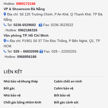
Hotline:
0965172166
VP & Showroom Đà Nẵng
Địa chỉ: Số 125 Trường Chinh, P An Khê, Q Thanh Khê, TP Đà
Nẵng
Tel:
0236-6529682
Fax: 0236-3523522
: Hotline:
0962186326
Văn phòng TP. Hồ Chí Minh
Địa chỉ: P1901 Số 37 Tôn Đức Thắng, P Bến Nghé, Q1, TP
m
HCM
Tel:
028 – 66832696
Fax: 028 – 22202201
Hotline:
0968956188
LIÊN KẾT
Nhà bảo vệ khung thép
Cabin chốt an ninh
Bốt gác
Cabin bảo vệ
Nhà bảo vệ
Bốt bảo vệ
Chốt gác bằng nhôm kính
Bốt gác cảnh sát