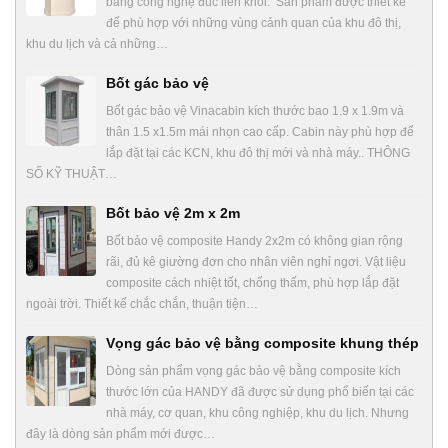
bằng công nghệ đúc liền khối. Sản phẩm được thiết kế
để phù hợp với những vùng cảnh quan của khu đô thị,
khu du lịch và cả những…
Bốt gác bảo vệ
Bốt gác bảo vệ Vinacabin kích thước bao 1.9 x 1.9m và
thân 1.5 x1.5m mái nhọn cao cấp. Cabin này phù hợp để
lắp đặt tại các KCN, khu đô thị mới và nhà máy.. THÔNG
SỐ KỸ THUẬT…
Bốt bảo vệ 2m x 2m
Bốt bảo vệ composite Handy 2x2m có không gian rộng
rãi, đủ kê giường đơn cho nhân viên nghỉ ngơi. Vật liệu
composite cách nhiệt tốt, chống thấm, phù hợp lắp đặt
ngoài trời. Thiết kế chắc chắn, thuận tiện…
Vọng gác bảo vệ bằng composite khung thép
Dòng sản phẩm vọng gác bảo vệ bằng composite kích
thước lớn của HANDY đã được sử dụng phổ biến tại các
nhà máy, cơ quan, khu công nghiệp, khu du lịch. Nhưng
đây là dòng sản phẩm mới được…