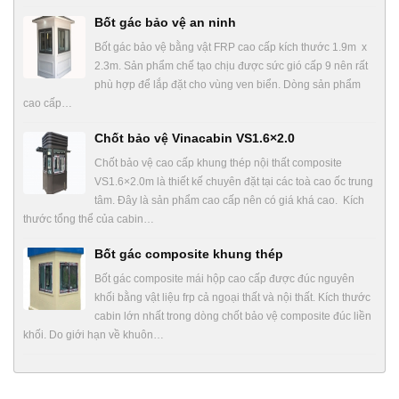
Bốt gác bảo vệ an ninh
Bốt gác bảo vệ bằng vật FRP cao cấp kích thước 1.9m x
2.3m. Sản phẩm chế tạo chịu được sức gió cấp 9 nên rất
phù hợp để lắp đặt cho vùng ven biển. Dòng sản phẩm
cao cấp…
Chốt bảo vệ Vinacabin VS1.6×2.0
Chốt bảo vệ cao cấp khung thép nội thất composite
VS1.6×2.0m là thiết kế chuyên đặt tại các toà cao ốc trung
tâm. Đây là sản phẩm cao cấp nên có giá khá cao. Kích
thước tổng thể của cabin…
Bốt gác composite khung thép
Bốt gác composite mái hộp cao cấp được đúc nguyên
khối bằng vật liệu frp cả ngoại thất và nội thất. Kích thước
cabin lớn nhất trong dòng chốt bảo vệ composite đúc liền
khối. Do giới hạn về khuôn…