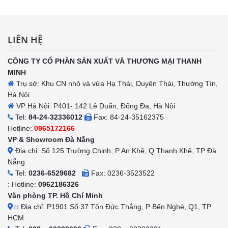
LIÊN HỆ
CÔNG TY CỔ PHẦN SẢN XUẤT VÀ THƯƠNG MẠI THANH
MINH
Trụ sở: Khu CN nhỏ và vừa Hạ Thái, Duyên Thái, Thường Tín,
Hà Nội
VP Hà Nội: P401- 142 Lê Duẩn, Đống Đa, Hà Nội
Tel:
84-24-32336012
Fax: 84-24-35162375
Hotline:
0965172166
VP & Showroom Đà Nẵng
Địa chỉ: Số 125 Trường Chinh, P An Khê, Q Thanh Khê, TP Đà
Nẵng
Tel:
0236-6529682
Fax: 0236-3523522
: Hotline:
0962186326
Văn phòng TP. Hồ Chí Minh
Địa chỉ: P1901 Số 37 Tôn Đức Thắng, P Bến Nghé, Q1, TP
m
HCM