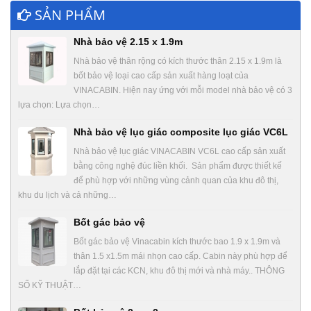
SẢN PHẨM
Nhà bảo vệ 2.15 x 1.9m
Nhà bảo vệ thân rộng có kích thước thân 2.15 x 1.9m là
bốt bảo vệ loại cao cấp sản xuất hàng loạt của
VINACABIN. Hiện nay ứng với mỗi model nhà bảo vệ có 3
lựa chọn: Lựa chọn…
Nhà bảo vệ lục giác composite lục giác VC6L
Nhà bảo vệ lục giác VINACABIN VC6L cao cấp sản xuất
bằng công nghệ đúc liền khối. Sản phẩm được thiết kế
để phù hợp với những vùng cảnh quan của khu đô thị,
khu du lịch và cả những…
Bốt gác bảo vệ
Bốt gác bảo vệ Vinacabin kích thước bao 1.9 x 1.9m và
thân 1.5 x1.5m mái nhọn cao cấp. Cabin này phù hợp để
lắp đặt tại các KCN, khu đô thị mới và nhà máy.. THÔNG
SỐ KỸ THUẬT…