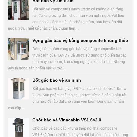
Bốt bảo vệ 2m x 2m
Bốt bảo vệ composite Handy 2x2m có không gian rộng
rãi, đủ kê giường đơn cho nhân viên nghỉ ngơi. Vật liệu
composite cách nhiệt tốt, chống thấm, phù hợp lắp đặt
ngoài trời. Thiết kế chắc chắn, thuận tiện…
Vọng gác bảo vệ bằng composite khung thép
Dòng sản phẩm vọng gác bảo vệ bằng composite kích
thước lớn của HANDY đã được sử dụng phổ biến tại các
nhà máy, cơ quan, khu công nghiệp, khu du lịch. Nhưng
đây là dòng sản phẩm mới được…
Bốt gác bảo vệ an ninh
Bốt gác bảo vệ bằng vật FRP cao cấp kích thước 1.9m x
2.3m. Sản phẩm chế tạo chịu được sức gió cấp 9 nên rất
phù hợp để lắp đặt cho vùng ven biển. Dòng sản phẩm
cao cấp…
Chốt bảo vệ Vinacabin VS1.6×2.0
Chốt bảo vệ cao cấp khung thép nội thất composite
VS1.6×2.0m là thiết kế chuyên đặt tại các toà cao ốc trung