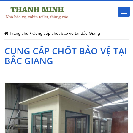
Togg
navi
Trang chủ
Cung cấp chốt bảo vệ tại Bắc Giang
CUNG CẤP CHỐT BẢO VỆ TẠI
BẮC GIANG