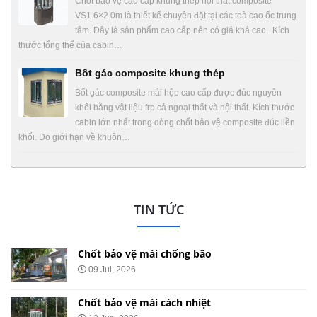
Chốt bảo vệ cao cấp khung thép nội thất composite
VS1.6×2.0m là thiết kế chuyên đặt tại các toà cao ốc trung
tâm. Đây là sản phẩm cao cấp nên có giá khá cao. Kích
thước tổng thể của cabin…
Bốt gác composite khung thép
Bốt gác composite mái hộp cao cấp được đúc nguyên
khối bằng vật liệu frp cả ngoại thất và nội thất. Kích thước
cabin lớn nhất trong dòng chốt bảo vệ composite đúc liền
khối. Do giới hạn về khuôn…
TIN TỨC
Chốt bảo vệ mái chống bão
09 Jul, 2026
Chốt bảo vệ mái cách nhiệt