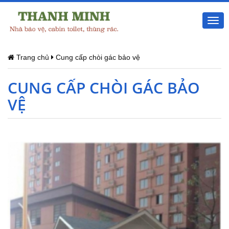
Togg
navi
Trang chủ
Cung cấp chòi gác bảo vệ
CUNG CẤP CHÒI GÁC BẢO
VỆ