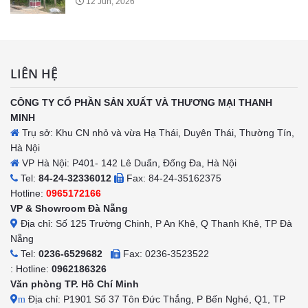
12 Jun, 2026
LIÊN HỆ
CÔNG TY CỔ PHẦN SẢN XUẤT VÀ THƯƠNG MẠI THANH
MINH
Trụ sở: Khu CN nhỏ và vừa Hạ Thái, Duyên Thái, Thường Tín,
Hà Nội
VP Hà Nội: P401- 142 Lê Duẩn, Đống Đa, Hà Nội
Tel:
84-24-32336012
Fax: 84-24-35162375
Hotline:
0965172166
VP & Showroom Đà Nẵng
Địa chỉ: Số 125 Trường Chinh, P An Khê, Q Thanh Khê, TP Đà
Nẵng
Tel:
0236-6529682
Fax: 0236-3523522
: Hotline:
0962186326
Văn phòng TP. Hồ Chí Minh
Địa chỉ: P1901 Số 37 Tôn Đức Thắng, P Bến Nghé, Q1, TP
m