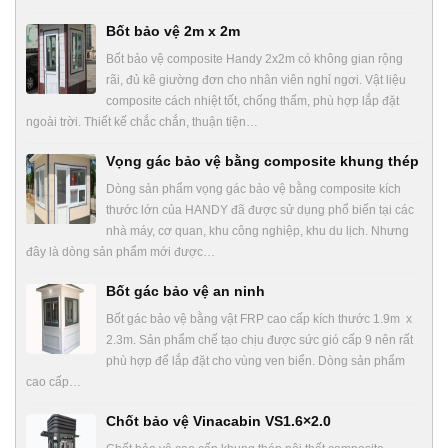
Bốt bảo vệ 2m x 2m
Bốt bảo vệ composite Handy 2x2m có không gian rộng
rãi, đủ kê giường đơn cho nhân viên nghỉ ngơi. Vật liệu
composite cách nhiệt tốt, chống thấm, phù hợp lắp đặt
ngoài trời. Thiết kế chắc chắn, thuận tiện…
Vọng gác bảo vệ bằng composite khung thép
Dòng sản phẩm vọng gác bảo vệ bằng composite kích
thước lớn của HANDY đã được sử dụng phổ biến tại các
nhà máy, cơ quan, khu công nghiệp, khu du lịch. Nhưng
đây là dòng sản phẩm mới được…
Bốt gác bảo vệ an ninh
Bốt gác bảo vệ bằng vật FRP cao cấp kích thước 1.9m x
2.3m. Sản phẩm chế tạo chịu được sức gió cấp 9 nên rất
phù hợp để lắp đặt cho vùng ven biển. Dòng sản phẩm
cao cấp…
Chốt bảo vệ Vinacabin VS1.6×2.0